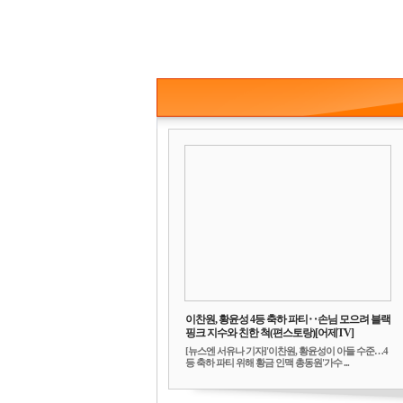
이찬원, 황윤성 4등 축하 파티‥손님 모으려 블랙
핑크 지수와 친한 척(편스토랑)[어제TV]
[뉴스엔 서유나 기자]'이찬원, 황윤성이 아들 수준…4
등 축하 파티 위해 황금 인맥 총동원'가수 ...