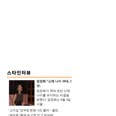
엄정화 “신체 나이 30대, 3
년..
엄정화가 30대 초반 신체
나이를 유지하는 비결을
밝혔다. 엄정화는 8월 4일
서울 ..
소지섭 “김부장 본명 나도 몰라‥들었..
박성웅 “폭염 속 갑옷 입고 말 타며 ..