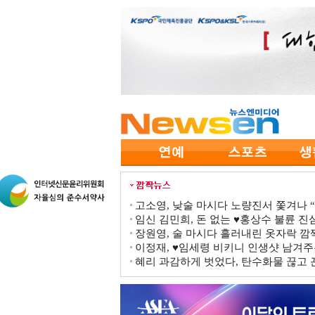
고소영, 낮술 마시다 노량진서 쫓겨나 “점
임신 김민희, 돈 없는 ♥홍상수 불륜 진심
장원영, 술 마시다 흘러내린 옷자락 
이정재, ♥임세령 비키니 인생샷 남겨주
혜리 과감하게 벗었다, 탄수화물 끊고 끈