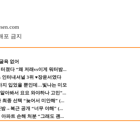
en.com
재배포 금지
 굴욕 없어
졌다 “왜 저래vs이게 워터밤...
스 인터내셔널 3위 ♥장윤서였다
바지 입었을 뿐인데…빛나는 미모
 알아봐서 요요 와야하나 고민”...
종 선택 “늦어서 미안해” (...
→복근 공개 “너무 야해” (...
 아파트 손해 처분 “그래도 괜...