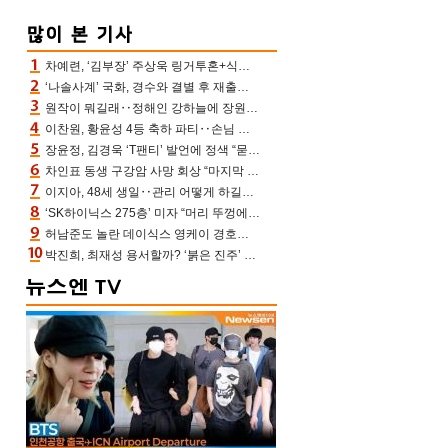
차예련, ‘김부장’ 주상욱 링거투혼+식스팩 비화 “옷 벗는데 아저씨는 안 된다고”(차장금)
‘나솔사계’ 국화, 경수와 결별 후 재출연…첫인상 3표 몰표
원작이 뭐길래‥정해인 강하늘에 장원영까지 참여한 이 영화
이찬원, 황윤성 4등 축하 파티‥손님 모으려 블랙핑크 지수와 친한 척(편스토랑)[어제TV]
장윤정, 김경욱 ‘T팬티’ 발언에 정색 “묻지 않았는데, 그것도 성희롱”(장공장)
차인표 동생 구강암 사망 회상 “마지막 순간 동생 손 잡아준 신애라, 두고두고 고마워” (신애라이프)
이지아, 48세 생일‥관리 어떻게 하길래 놀라운 동안 미모
‘SK하이닉스 275층’ 미자 “머리 뚜껑에서 사, 주식만 안 해도 돈 버는 것”
허남준도 놀란 데이식스 영케이 경호원병 과거 “그냥 돌았던 놈”
박진희, 최재성 용서할까? ‘붉은 진주’ 오늘(7일) 결말 나온다