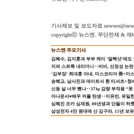
기사제보 및 보도자료 newsen@news
copyrightⓒ 뉴스엔. 무단전재 & 
김혜수, 김지훈과 부부 케미 ‘얼빡샷’에도
지퍼 스르륵 내리더니‥비비, 선정성 논란 터
‘김부장’ 최대훈 아내, 미스코리아 善+미
송혜교, 남사친과 데이트서 흰 티셔츠+청
신동 살 너무 뺐나‥37㎏ 감량 부작용 “못
아나운서♥배우 커플 탄생‥이유빈, 유일한 최
심혜진 조카 심재원, 00년생과 단둘이 하룻밤
삼성전자 4만 원대에 산 김구라, 15년 보유