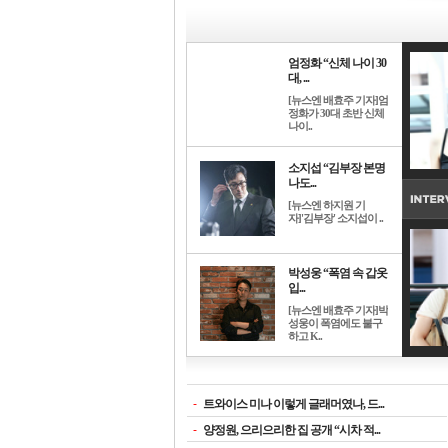
엄정화 “신체 나이 30
대, ...
[뉴스엔 배효주 기자]엄
정화가 30대 초반 신체
나이..
소지섭 “김부장 본명
나도...
[뉴스엔 하지원 기
자]'김부장' 소지섭이 ..
박성웅 “폭염 속 갑옷
입...
[뉴스엔 배효주 기자]박
성웅이 폭염에도 불구
하고 K..
-
트와이스 미나 이렇게 글래머였나, 드...
-
양정원, 으리으리한 집 공개 “시차 적...