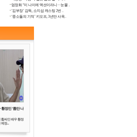
엄정화 “이 나이에 액션이라니‥눈물 ..
‘김부장’ 감독, 소지섭 캐스팅 2번 ..
‘중소돌의 기적’ 키오프, 3년만 사옥..
‥황정민 ‘틈만 나
 휩싸인 배우 황정
예정...