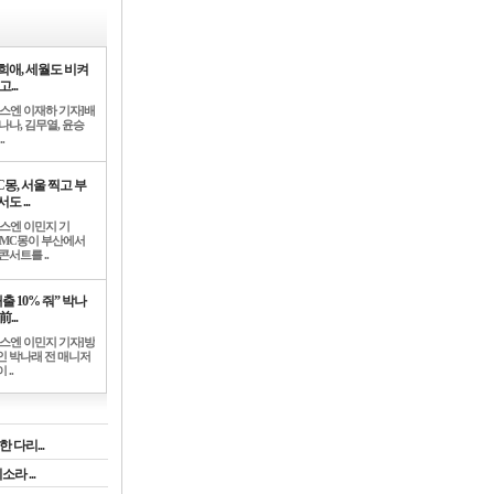
희애, 세월도 비켜
고...
뉴스엔 이재하 기자]배
나나, 김무열, 윤승
.
C몽, 서울 찍고 부
도 ...
뉴스엔 이민지 기
]MC몽이 부산에서
콘서트를 ..
출 10% 줘” 박나
前...
뉴스엔 이민지 기자]방
인 박나래 전 매니저
 ..
 다리...
라 ...