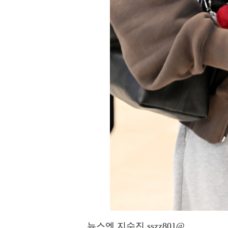
뉴스엔 지수진 sszz801@