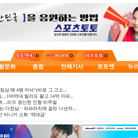
심 때 4병 마셔”(바로 그 고소...
…100억대 빌라도 팔고 14억 아파...
깜짝…리즈 갱신한 인형 비주얼
는 다정남‥파파라치에 걸린 11년차...
 비니키 소화 ‘역대급’