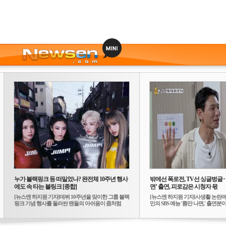
누가 블랙핑크 등 떠밀었나? 완전체 10주년 행사
밖에선 폭로전, TV선 싱글벙글
에도 속 타는 블링크 [종합]
면’ 출연, 피로감은 시청자 몫
[뉴스엔 하지원 기자]데뷔 10주년을 맞이한 그룹 블랙
[뉴스엔 하지원 기자]사생활 논란에
핑크 기념 행사를 둘러싼 팬들의 아쉬움이 좀처럼
민의 SBS 예능 '틈만 나면,' 출연분이 
가...