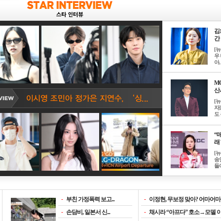
김
간 
[
우 
아, .
M
산서
[
자
도 
“매
래 
[
송
들이
-
부친 가정폭력 보고...
-
이정현, 무보정 맞아? 어마어마한
-
손담비, 일본서 신...
-
채시라 “아프다” 호소→모델 이소