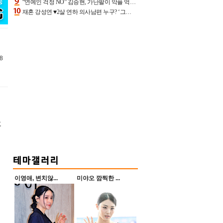
“연예인 걱정 NO” 김승현, 가난팔이 악플 억울할만‥아내+딸과 日 여행
재혼 강성연 ♥2살 연하 의사남편 누구? ‘그알’ 자문의에 훈남 비주얼 초엘리트 스펙 [종합]
8
후
이영애, 변치않...
미야오 깜찍한 ...