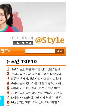
로그인
|
회원가입
배우 최일순, 이혼 후 20년 산속 생활 “딸 내가 버렸다고 원망‥맘 아파”(특종)[어제TV]
‘혼외자→유부남’ 정우성 근황 포착, 수식억 해킹 피해 후배 만났다 “존경하는”
집 공개 유재석, 결혼사진 라면 냄비 받침대 되고 분노‥가족사진도 피해(놀뭐)[어제TV]
백윤식 손녀+정시아 딸 첫 유화 공개, LA 아트쇼→서울국제조각페스타 작가다운 수준급 실력
유혜리, 배우 이근희과 1년 반만 이혼 왜? “식칼 꽂고 의자 던져” 충격 폭로(특종)[어제TV]
임지연, 그림 같은 발리 배경? 뼈말라 청순 비키니 핏에 상대 안 되네
김성수, ♥박소윤 집 이불 폐기 처분 “어떤 X이랑 썼을지 몰라” 질투(신랑수업2)[어제TV]
44kg 송가인 “비가 오나 눈이 오나” 매일 이 운동, 허벅지 근육량 상승+체지방 감소