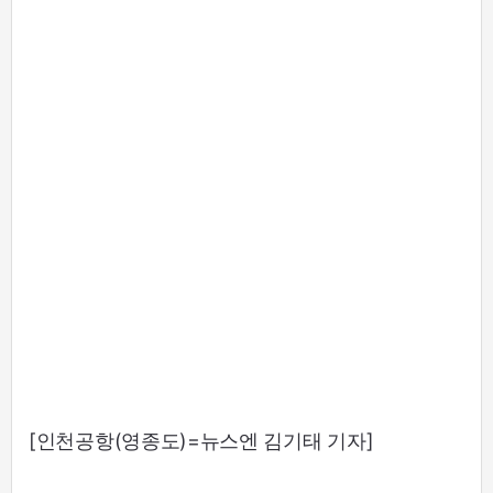
[인천공항(영종도)=뉴스엔 김기태 기자]