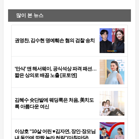
많이 본 뉴스
권영찬, 김수현 명예훼손 혐의 검찰 송치
‘만삭’ 앤 해서웨이, 공식석상 파격 패션…
짧은 상의로 배꼽 노출 [포토엔]
김혜수 숏단발에 웨딩룩은 처음, 美치도
록 아름다운 여신
이상호 “10살 어린 ♥김자연, 장인·장모님
내 동안에 깜짝 놀라 허락”(아침마당)