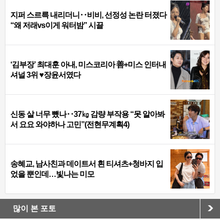
지퍼 스르륵 내리더니‥비비, 선정성 논란 터졌다
“왜 저래vs이게 워터밤” 시끌
‘김부장’ 최대훈 아내, 미스코리아 善+미스 인터내
셔널 3위 ♥장윤서였다
신동 살 너무 뺐나‥37㎏ 감량 부작용 “못 알아봐
서 요요 와야하나 고민”(전현무계획4)
송혜교, 남사친과 데이트서 흰 티셔츠+청바지 입
었을 뿐인데…빛나는 미모
많이 본 포토