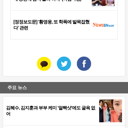
[정정보도문] ‘황영웅, 또 학폭에 발목잡혔
다’ 관련
주요 뉴스
김혜수, 김지훈과 부부 케미 ‘얼빡샷’에도 굴욕 없
어