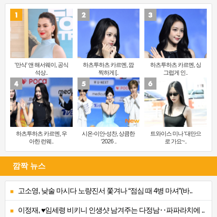
‘만삭’ 앤 해서웨이, 공식
하츠투하츠 카르멘, 깜
하츠투하츠 카르멘, 싱
석상..
찍하게 [..
그럽게 인..
하츠투하츠 카르멘, 우
시온-이안-성찬, 상큼한
트와이스 미나 ‘대만으
아한 런웨..
‘2026 ..
로 가요~..
깜짝 뉴스
고소영, 낮술 마시다 노량진서 쫓겨나 “점심 때 4병 마셔”(바..
이정재, ♥임세령 비키니 인생샷 남겨주는 다정남‥파파라치에 ..