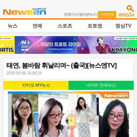
전체기사
|
많이본뉴스
|
사진구매
뉴스
연예
스포츠
포토엔
영상TV
태연, 봄바람 휘날리며~ (출국)[뉴스엔TV]
2026-05-09 19:38:18
카카오 MY뉴스
네이버 연예뉴스