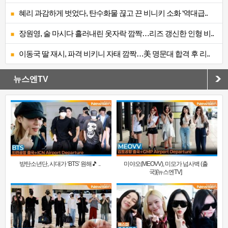
혜리 과감하게 벗었다, 탄수화물 끊고 끈 비니키 소화 ‘역대급..
장원영, 술 마시다 흘러내린 옷자락 깜짝…리즈 갱신한 인형 비..
이동국 딸 재시, 파격 비키니 자태 깜짝…美 명문대 합격 후 리..
뉴스엔TV
방탄소년단, 시대가 ‘BTS’ 원해🎵 ..
미야오(MEOVV), 미모가 넘사벽 (출
국)[뉴스엔TV]