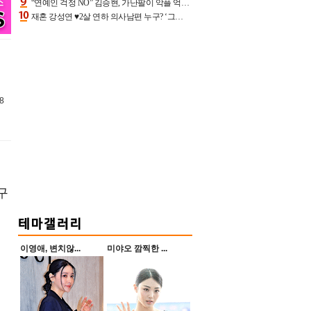
“연예인 걱정 NO” 김승현, 가난팔이 악플 억울할만‥아내+딸과 日 여행
재혼 강성연 ♥2살 연하 의사남편 누구? ‘그알’ 자문의에 훈남 비주얼 초엘리트 스펙 [종합]
8
구
이영애, 변치않...
미야오 깜찍한 ...