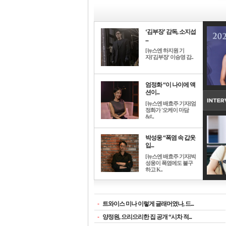
‘김부장’ 감독, 소지섭
...
[뉴스엔 하지원 기
자]'김부장' 이승영 감..
엄정화 “이 나이에 액
션이...
[뉴스엔 배효주 기자]엄
정화가 '오케이 마담
&#..
박성웅 “폭염 속 갑옷
입...
[뉴스엔 배효주 기자]박
성웅이 폭염에도 불구
하고 K..
-
트와이스 미나 이렇게 글래머였나, 드...
-
양정원, 으리으리한 집 공개 “시차 적...