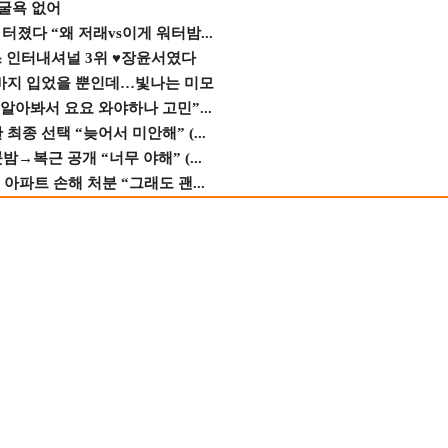
 굴욕 없어
졌다 “왜 저래vs이게 워터밤...
스 인터내셔널 3위 ♥장윤서였다
바지 입었을 뿐인데…빛나는 미모
 알아봐서 요요 와야하나 고민”...
종 선택 “늦어서 미안해” (...
→복근 공개 “너무 야해” (...
 아파트 손해 처분 “그래도 괜...