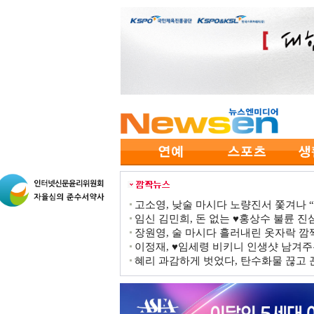
고소영, 낮술 마시다 노량진서 쫓겨나 “점
임신 김민희, 돈 없는 ♥홍상수 불륜 진심
장원영, 술 마시다 흘러내린 옷자락 
이정재, ♥임세령 비키니 인생샷 남겨주
혜리 과감하게 벗었다, 탄수화물 끊고 끈