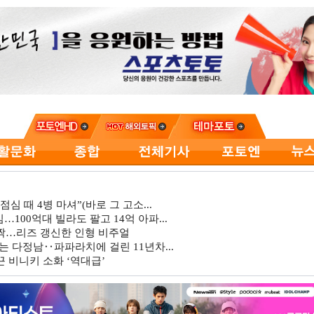
심 때 4병 마셔”(바로 그 고소...
…100억대 빌라도 팔고 14억 아파...
깜짝…리즈 갱신한 인형 비주얼
는 다정남‥파파라치에 걸린 11년차...
 비니키 소화 ‘역대급’