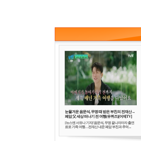
눈물겨운 음문석, 무명 때 받은 부친의 전재산→
폐암 父 세상 떠나기 전 여행(유퀴즈)[어제TV]
[뉴스엔 서유나 기자]'음문석, 무명 끝나자마자 출연
료로 가족 여행…전재산 내준 폐암 부친과 추억 ...