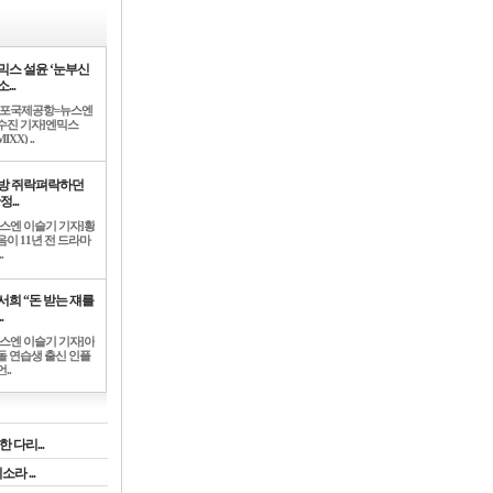
믹스 설윤 ‘눈부신
...
김포국제공항=뉴스엔
수진 기자]엔믹스
IXX) ..
방 쥐락펴락하던
정...
뉴스엔 이슬기 기자]황
음이 11년 전 드라마
.
서희 “돈 받는 쟤를
.
뉴스엔 이슬기 기자]아
돌 연습생 출신 인플
..
 다리...
라 ...