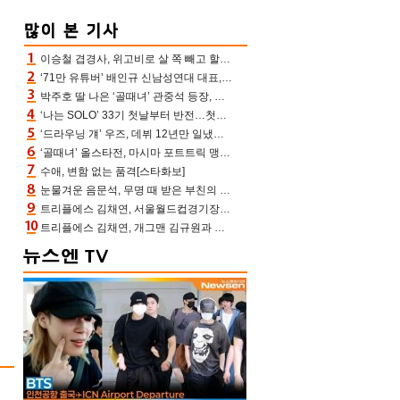
이승철 겹경사, 위고비로 살 쪽 빼고 할아버지 된다‥마음으로 낳은 딸 임신 자랑(유퀴즈)
‘71만 유튜버’ 배인규 신남성연대 대표, 오늘(5일) 숨진 채 발견…향년 36세
박주호 딸 나은 ‘골때녀’ 관중석 등장, 김민재 복제인간 보고 혼란 [결정적장면]
‘나는 SOLO’ 33기 첫날부터 반전…첫인상 0표 영호, 호감남 급부상
‘드라우닝 걔’ 우즈, 데뷔 12년만 일냈다…체조경기장 입성 확정
‘골때녀’ 올스타전, 마시마 포트트릭 맹추격전 5:4 골 잔치 ‘짜릿’ [어제TV]
수애, 변함 없는 품격[스타화보]
눈물겨운 음문석, 무명 때 받은 부친의 전재산→폐암 父 세상 떠나기 전 여행(유퀴즈)[어제TV]
트리플에스 김채연, 서울월드컵경기장에 뜬 맨시티 여신 [포토엔HD]
트리플에스 김채연, 개그맨 김규원과 함께 프리뷰쇼 진행 [포토엔HD]