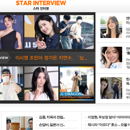
엔
미소
[
지
(NM
안
‘황
[
정
‘킬.
한
욕..
[
이
루언
-
김풍, 치욕의 전립...
-
이정현, 무보정 맞아? 어마어마한
-
손담비, 일본서 신...
-
채시라 “아프다” 호소→모델 이소