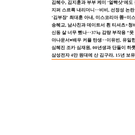
김혜수, 김지훈과 부부 케미 ‘얼빡샷’에도
지퍼 스르륵 내리더니‥비비, 선정성 논란 터
‘김부장’ 최대훈 아내, 미스코리아 善+미
송혜교, 남사친과 데이트서 흰 티셔츠+청
신동 살 너무 뺐나‥37㎏ 감량 부작용 “못
아나운서♥배우 커플 탄생‥이유빈, 유일한 최
심혜진 조카 심재원, 00년생과 단둘이 하룻밤
삼성전자 4만 원대에 산 김구라, 15년 보유