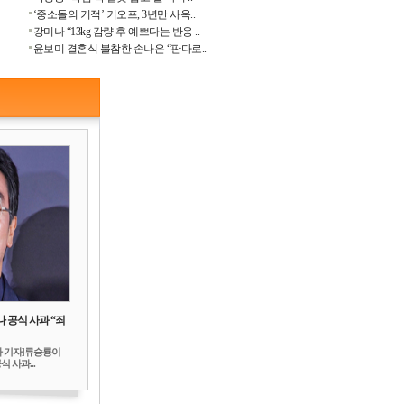
‘중소돌의 기적’ 키오프, 3년만 사옥..
강미나 “13kg 감량 후 예쁘다는 반응 ..
윤보미 결혼식 불참한 손나은 “판다로..
 공식 사과 “죄
하 기자]류승룡이
 사과...