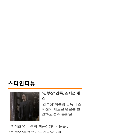
‘김부장’ 감독, 소지섭 캐
스..
'김부장' 이승영 감독이 소
지섭의 새로운 면모를 발
견하고 깜짝 놀랐던 ..
엄정화 “이 나이에 액션이라니‥눈물 ..
박성웅 “폭염 속 갑옷 입고 말 타며 ..