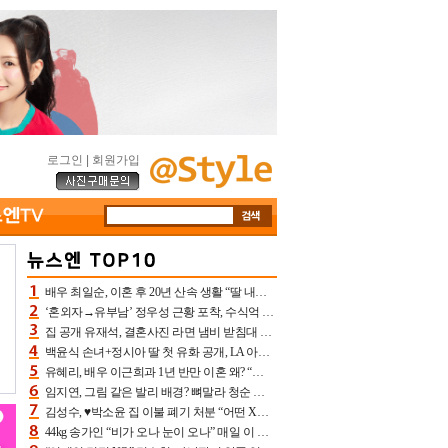
로그인
|
회원가입
배우 최일순, 이혼 후 20년 산속 생활 “딸 내가 버렸다고 원망‥맘 아파”(특종)[어제TV]
‘혼외자→유부남’ 정우성 근황 포착, 수식억 해킹 피해 후배 만났다 “존경하는”
집 공개 유재석, 결혼사진 라면 냄비 받침대 되고 분노‥가족사진도 피해(놀뭐)[어제TV]
백윤식 손녀+정시아 딸 첫 유화 공개, LA 아트쇼→서울국제조각페스타 작가다운 수준급 실력
유혜리, 배우 이근희과 1년 반만 이혼 왜? “식칼 꽂고 의자 던져” 충격 폭로(특종)[어제TV]
임지연, 그림 같은 발리 배경? 뼈말라 청순 비키니 핏에 상대 안 되네
김성수, ♥박소윤 집 이불 폐기 처분 “어떤 X이랑 썼을지 몰라” 질투(신랑수업2)[어제TV]
44kg 송가인 “비가 오나 눈이 오나” 매일 이 운동, 허벅지 근육량 상승+체지방 감소