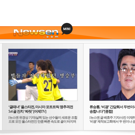
‘골때녀’ 올스타전, 마시마 포트트릭 맹추격전
류승룡, ‘비광’ 간담회서 두번이나
5:4 골 잔치 ‘짜릿’ [어제TV]
송합니다”[종합]
[뉴스엔 유경상 기자]실력 있는 선수들이 새로운 조합
[뉴스엔 글 배효주 기자/사진 이재
으로 모인 올스타전인 만큼 빠른 속도로 골이 터지며
'비광' 제작보고회에서 두 번이나 공식
...