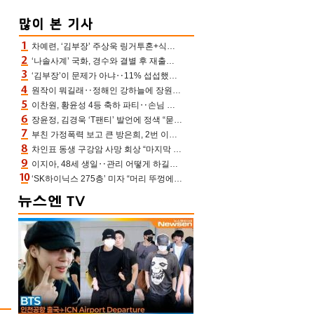
차예련, ‘김부장’ 주상욱 링거투혼+식스팩 비화 “옷 벗는데 아저씨는 안 된다고”(차장금)
‘나솔사계’ 국화, 경수와 결별 후 재출연…첫인상 3표 몰표
‘김부장’이 문제가 아냐‥11% 섭섭했던 ‘재벌X형사2’ 돈·빽 총동원해 컴백 [TV보고서]
원작이 뭐길래‥정해인 강하늘에 장원영까지 참여한 이 영화
이찬원, 황윤성 4등 축하 파티‥손님 모으려 블랙핑크 지수와 친한 척(편스토랑)[어제TV]
장윤정, 김경욱 ‘T팬티’ 발언에 정색 “묻지 않았는데, 그것도 성희롱”(장공장)
부친 가정폭력 보고 큰 방은희, 2번 이혼 후 잠수→母 고독사에 자책(특종세상)[어제TV]
차인표 동생 구강암 사망 회상 “마지막 순간 동생 손 잡아준 신애라, 두고두고 고마워” (신애라이프)
이지아, 48세 생일‥관리 어떻게 하길래 놀라운 동안 미모
‘SK하이닉스 275층’ 미자 “머리 뚜껑에서 사, 주식만 안 해도 돈 버는 것”