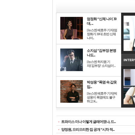
엄정화 “신체 나이 30
대, ...
[뉴스엔 배효주 기자]엄
정화가 30대 초반 신체
나이..
소지섭 “김부장 본명
나도...
[뉴스엔 하지원 기
자]'김부장' 소지섭이 ..
박성웅 “폭염 속 갑옷
입...
[뉴스엔 배효주 기자]박
성웅이 폭염에도 불구
하고 K..
-
트와이스 미나 이렇게 글래머였나, 드...
-
양정원, 으리으리한 집 공개 “시차 적...