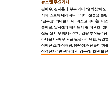
김혜수, 김지훈과 부부 케미 ‘얼빡샷’에도
지퍼 스르륵 내리더니‥비비, 선정성 논란 터
‘김부장’ 최대훈 아내, 미스코리아 善+미
송혜교, 남사친과 데이트서 흰 티셔츠+청
신동 살 너무 뺐나‥37㎏ 감량 부작용 “못
아나운서♥배우 커플 탄생‥이유빈, 유일한 최
심혜진 조카 심재원, 00년생과 단둘이 하룻밤
삼성전자 4만 원대에 산 김구라, 15년 보유