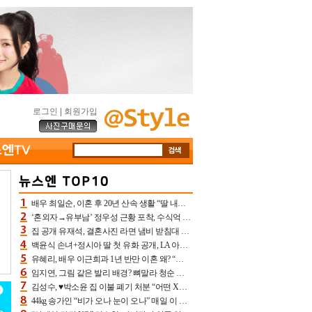
로그인
|
회원가입
배우 최일순, 이혼 후 20년 산속 생활 “딸 내가 버렸다고 원망‥맘 아파”(특종)[어제TV]
‘혼외자→유부남’ 정우성 근황 포착, 수식억 해킹 피해 후배 만났다 “존경하는”
집 공개 유재석, 결혼사진 라면 냄비 받침대 되고 분노‥가족사진도 피해(놀뭐)[어제TV]
백윤식 손녀+정시아 딸 첫 유화 공개, LA 아트쇼→서울국제조각페스타 작가다운 수준급 실력
유혜리, 배우 이근희과 1년 반만 이혼 왜? “식칼 꽂고 의자 던져” 충격 폭로(특종)[어제TV]
임지연, 그림 같은 발리 배경? 뼈말라 청순 비키니 핏에 상대 안 되네
김성수, ♥박소윤 집 이불 폐기 처분 “어떤 X이랑 썼을지 몰라” 질투(신랑수업2)[어제TV]
44kg 송가인 “비가 오나 눈이 오나” 매일 이 운동, 허벅지 근육량 상승+체지방 감소