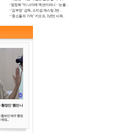
엄정화 “이 나이에 액션이라니‥눈물 ..
‘김부장’ 감독, 소지섭 캐스팅 2번 ..
‘중소돌의 기적’ 키오프, 3년만 사옥..
‥황정민 ‘틈만 나
 휩싸인 배우 황정
예정...