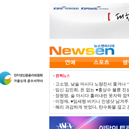
고소영, 낮술 마시다 노량진서 쫓겨나 “점
임신 김민희, 돈 없는 ♥홍상수 불륜 진심
장원영, 술 마시다 흘러내린 옷자락 
이정재, ♥임세령 비키니 인생샷 남겨주
혜리 과감하게 벗었다, 탄수화물 끊고 끈