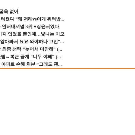
 굴욕 없어
졌다 “왜 저래vs이게 워터밤...
스 인터내셔널 3위 ♥장윤서였다
바지 입었을 뿐인데…빛나는 미모
 알아봐서 요요 와야하나 고민”...
종 선택 “늦어서 미안해” (...
→복근 공개 “너무 야해” (...
 아파트 손해 처분 “그래도 괜...