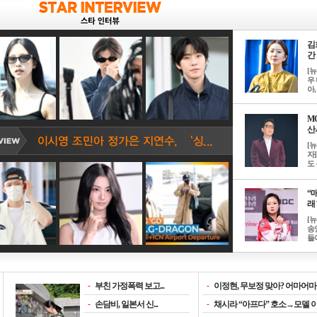
김
간 
[
우 
아, .
M
산서
[
자
도 
“매
래 
[
송
들이
-
부친 가정폭력 보고...
-
이정현, 무보정 맞아? 어마어마한
-
손담비, 일본서 신...
-
채시라 “아프다” 호소→모델 이소