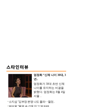
엄정화 “신체 나이 30대, 3
년..
엄정화가 30대 초반 신체
나이를 유지하는 비결을
밝혔다. 엄정화는 8월 4일
서울 ..
소지섭 “김부장 본명 나도 몰라‥들었..
박성웅 “폭염 속 갑옷 입고 말 타며 ..