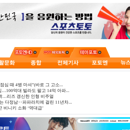
심 때 4병 마셔”(바로 그 고소...
…100억대 빌라도 팔고 14억 아파...
깜짝…리즈 갱신한 인형 비주얼
는 다정남‥파파라치에 걸린 11년차...
 비니키 소화 ‘역대급’