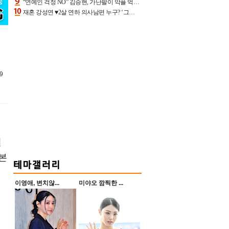
“연예인 걱정 NO” 김승현, 가난팔이 악플 억울할만‥아내+딸과 日 여행
재혼 강성연 ♥2살 연하 의사남편 누구? ‘그알’ 자문의에 훈남 비주얼 초엘리트 스펙 [종합]
9
일
일본
이영애, 변치않...
미야오 깜찍한 ...