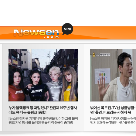
누가 블랙핑크 등 떠밀었나? 완전체 10주년 행사
밖에선 폭로전, TV선 싱글벙글
에도 속 타는 블링크 [종합]
면’ 출연, 피로감은 시청자 몫
[뉴스엔 하지원 기자]데뷔 10주년을 맞이한 그룹 블랙
[뉴스엔 하지원 기자]사생활 논란에
핑크 기념 행사를 둘러싼 팬들의 아쉬움이 좀처럼
민의 SBS 예능 '틈만 나면,' 출연분이 
가...