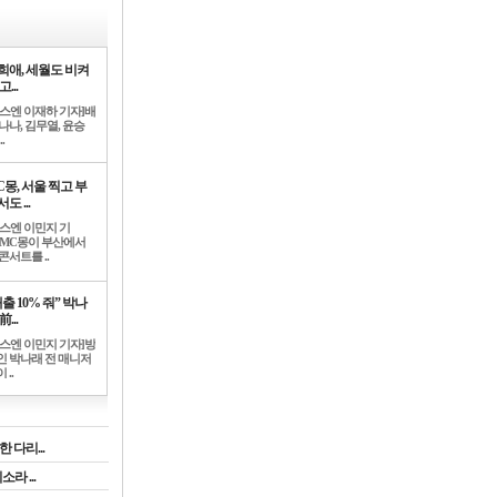
희애, 세월도 비켜
고...
뉴스엔 이재하 기자]배
나나, 김무열, 윤승
.
C몽, 서울 찍고 부
도 ...
뉴스엔 이민지 기
]MC몽이 부산에서
콘서트를 ..
출 10% 줘” 박나
前...
뉴스엔 이민지 기자]방
인 박나래 전 매니저
 ..
 다리...
라 ...