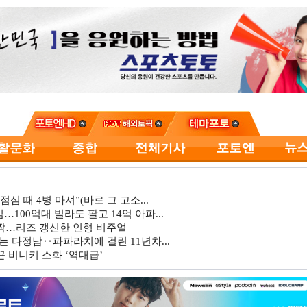
심 때 4병 마셔”(바로 그 고소...
…100억대 빌라도 팔고 14억 아파...
깜짝…리즈 갱신한 인형 비주얼
는 다정남‥파파라치에 걸린 11년차...
 비니키 소화 ‘역대급’