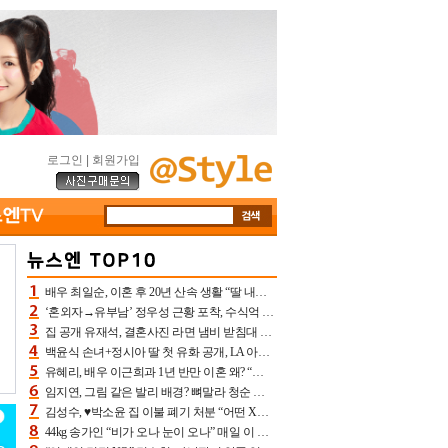
로그인
|
회원가입
배우 최일순, 이혼 후 20년 산속 생활 “딸 내가 버렸다고 원망‥맘 아파”(특종)[어제TV]
‘혼외자→유부남’ 정우성 근황 포착, 수식억 해킹 피해 후배 만났다 “존경하는”
집 공개 유재석, 결혼사진 라면 냄비 받침대 되고 분노‥가족사진도 피해(놀뭐)[어제TV]
백윤식 손녀+정시아 딸 첫 유화 공개, LA 아트쇼→서울국제조각페스타 작가다운 수준급 실력
유혜리, 배우 이근희과 1년 반만 이혼 왜? “식칼 꽂고 의자 던져” 충격 폭로(특종)[어제TV]
임지연, 그림 같은 발리 배경? 뼈말라 청순 비키니 핏에 상대 안 되네
김성수, ♥박소윤 집 이불 폐기 처분 “어떤 X이랑 썼을지 몰라” 질투(신랑수업2)[어제TV]
44kg 송가인 “비가 오나 눈이 오나” 매일 이 운동, 허벅지 근육량 상승+체지방 감소