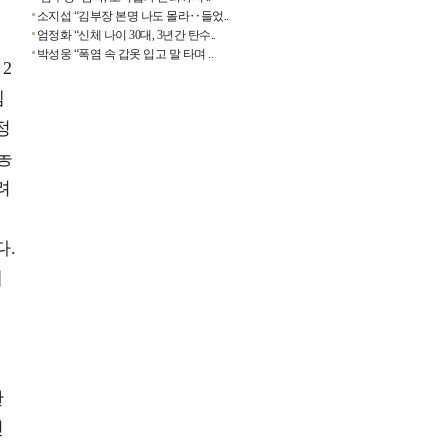
소지섭 “김부장 본명 나도 몰라‥들었..
엄정화 “신체 나이 30대, 3년간 탄수..
박성웅 “폭염 속 갑옷 입고 말 타며 ..
2
렘
정
농
려
다.
배
운
한
친