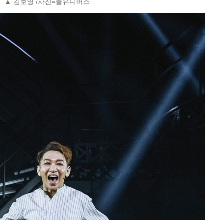
▲ 김호영 /사진=놀유니버스