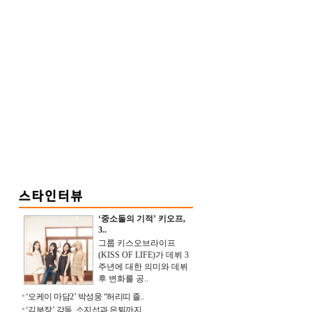
‘중소돌의 기적’ 키오프,
3..
그룹 키스오브라이프
(KISS OF LIFE)가 데뷔 3
주년에 대한 의미와 데뷔
후 변화를 공..
‘오케이 마담2’ 박성웅 “허리띠 졸..
‘김부장’ 감독, 소지섭과 은퇴까지 ..