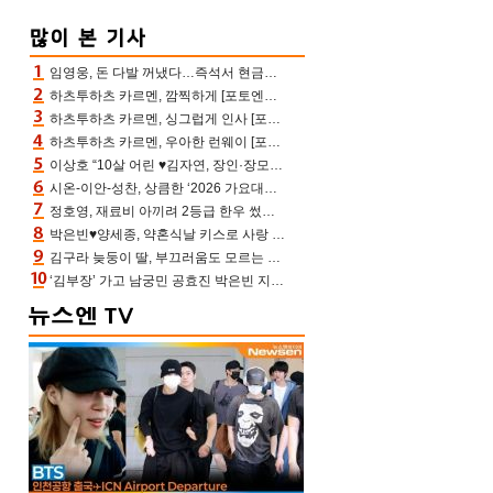
임영웅, 돈 다발 꺼냈다…즉석서 현금으로 수당 챙겨주는 ‘구단주’
하츠투하츠 카르멘, 깜찍하게 [포토엔HD]
하츠투하츠 카르멘, 싱그럽게 인사 [포토엔HD]
하츠투하츠 카르멘, 우아한 런웨이 [포토엔HD]
이상호 “10살 어린 ♥김자연, 장인·장모님 내 동안에 깜짝 놀라 허락”(아침마당)
시온-이안-성찬, 상큼한 ‘2026 가요대전 썸머’ MC [포토엔HD]
정호영, 재료비 아끼려 2등급 한우 썼다 위기 “고기 질겨” 혹평(스레파)
박은빈♥양세종, 약혼식날 키스로 사랑 확인‥진짜 연인 됐다 (오싹한 연애)[어제TV]
김구라 늦둥이 딸, 부끄러움도 모르는 끼쟁이…그리 “걔가 연예인 됐어야”(김그리)
‘김부장’ 가고 남궁민 공효진 박은빈 지성 모두 최고시청률 찍었다