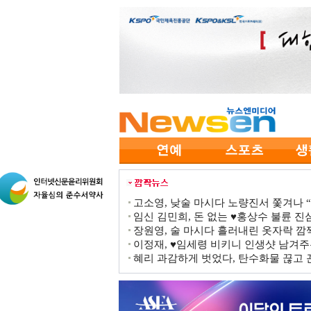
고소영, 낮술 마시다 노량진서 쫓겨나 “점
임신 김민희, 돈 없는 ♥홍상수 불륜 진심
장원영, 술 마시다 흘러내린 옷자락 
이정재, ♥임세령 비키니 인생샷 남겨주
혜리 과감하게 벗었다, 탄수화물 끊고 끈