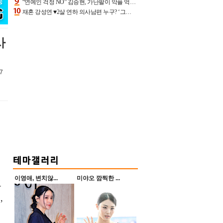
“연예인 걱정 NO” 김승현, 가난팔이 악플 억울할만‥아내+딸과 日 여행
재혼 강성연 ♥2살 연하 의사남편 누구? ‘그알’ 자문의에 훈남 비주얼 초엘리트 스펙 [종합]
사
7
이영애, 변치않...
미야오 깜찍한 ...
도
,