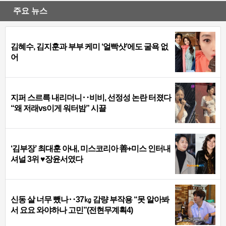
주요 뉴스
김혜수, 김지훈과 부부 케미 ‘얼빡샷’에도 굴욕 없
어
지퍼 스르륵 내리더니‥비비, 선정성 논란 터졌다
“왜 저래vs이게 워터밤” 시끌
‘김부장’ 최대훈 아내, 미스코리아 善+미스 인터내
셔널 3위 ♥장윤서였다
신동 살 너무 뺐나‥37㎏ 감량 부작용 “못 알아봐
서 요요 와야하나 고민”(전현무계획4)