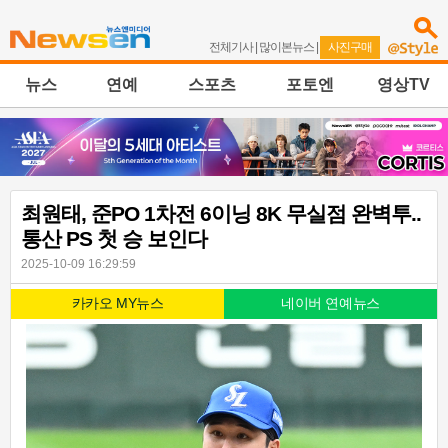
전체기사
|
많이본뉴스
|
사진구매
뉴스
연예
스포츠
포토엔
영상TV
최원태, 준PO 1차전 6이닝 8K 무실점 완벽투..
통산 PS 첫 승 보인다
2025-10-09 16:29:59
카카오 MY뉴스
네이버 연예뉴스