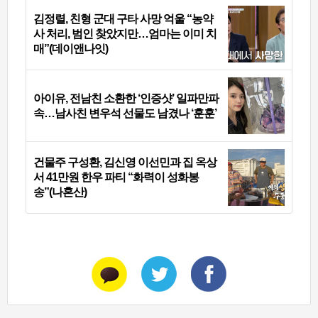
김정렬, 친형 군대 구타 사망 억울 “농약
사 처리, 범인 찾았지만…엄마는 이미 치
매”(데이앤나잇)
아이유, 전남친 소환한 ‘인증샷’ 일파만파
속…남사친 변우석 선물도 남겼나 ‘훈훈’
건물주 구성환, 김신영 이선민과 집 옥상
서 41만원 한우 파티 “화력이 성화봉
송”(나혼산)