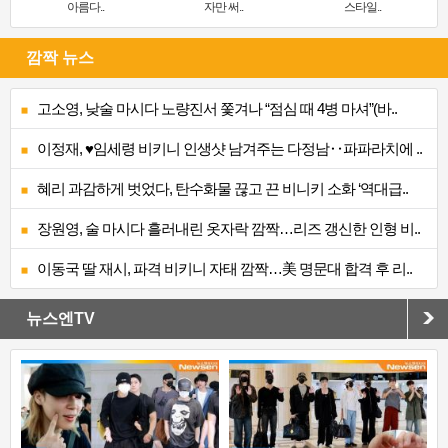
아름다..
자만 써..
스타일..
깜짝 뉴스
고소영, 낮술 마시다 노량진서 쫓겨나 “점심 때 4병 마셔”(바..
이정재, ♥임세령 비키니 인생샷 남겨주는 다정남‥파파라치에 ..
혜리 과감하게 벗었다, 탄수화물 끊고 끈 비니키 소화 ‘역대급..
장원영, 술 마시다 흘러내린 옷자락 깜짝…리즈 갱신한 인형 비..
이동국 딸 재시, 파격 비키니 자태 깜짝…美 명문대 합격 후 리..
뉴스엔TV