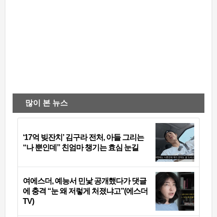
많이 본 뉴스
‘17억 빚잔치’ 김구라 전처, 아들 그리는
“나 뿐인데” 친엄마 챙기는 효심 눈길
여에스더, 예능서 민낯 공개했다가 댓글
에 충격 “눈 왜 저렇게 처졌냐고”(에스더
TV)