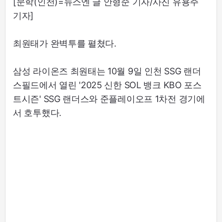
[문학(인천)=뉴스엔 글 안형준 기자/사진 유용주
기자]
최원태가 완벽투를 펼쳤다.
삼성 라이온즈 최원태는 10월 9일 인천 SSG 랜더
스필드에서 열린 '2025 신한 SOL 뱅크 KBO 포스
트시즌' SSG 랜더스와 준플레이오프 1차전 경기에
서 호투했다.