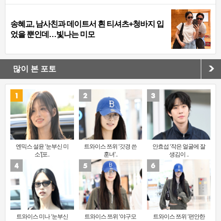
송혜교, 남사친과 데이트서 흰 티셔츠+청바지 입
었을 뿐인데…빛나는 미모
많이 본 포토
엔믹스 설윤 ‘눈부신 미
트와이스 쯔위 ‘갓경 쓴
안효섭 ‘작은 얼굴에 잘
소’[포..
훈녀’..
생김이 ..
트와이스 미나 ‘눈부신
트와이스 쯔위 ‘야구모
트와이스 쯔위 ‘편안한