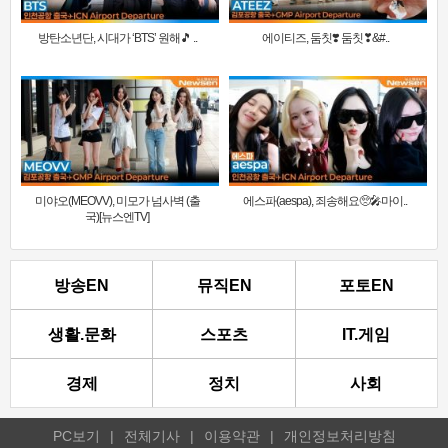
방탄소년단, 시대가 ‘BTS’ 원해🎵 ..
에이티즈, 둠칫❣️ 둠칫❣&#..
미야오(MEOVV), 미모가 넘사벽 (출
에스파(aespa), 죄송해요🥺🎤마이..
국)[뉴스엔TV]
방송EN
뮤직EN
포토EN
생활.문화
스포츠
IT.게임
경제
정치
사회
PC보기
|
전체기사
|
이용약관
|
개인정보처리방침