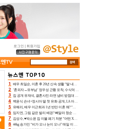
로그인
|
회원가입
배우 최일순, 이혼 후 20년 산속 생활 “딸 내가 버렸다고 원망‥맘 아파”(특종)[어제TV]
‘혼외자→유부남’ 정우성 근황 포착, 수식억 해킹 피해 후배 만났다 “존경하는”
집 공개 유재석, 결혼사진 라면 냄비 받침대 되고 분노‥가족사진도 피해(놀뭐)[어제TV]
백윤식 손녀+정시아 딸 첫 유화 공개, LA 아트쇼→서울국제조각페스타 작가다운 수준급 실력
유혜리, 배우 이근희과 1년 반만 이혼 왜? “식칼 꽂고 의자 던져” 충격 폭로(특종)[어제TV]
임지연, 그림 같은 발리 배경? 뼈말라 청순 비키니 핏에 상대 안 되네
김성수, ♥박소윤 집 이불 폐기 처분 “어떤 X이랑 썼을지 몰라” 질투(신랑수업2)[어제TV]
44kg 송가인 “비가 오나 눈이 오나” 매일 이 운동, 허벅지 근육량 상승+체지방 감소