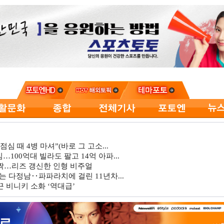
심 때 4병 마셔”(바로 그 고소...
…100억대 빌라도 팔고 14억 아파...
깜짝…리즈 갱신한 인형 비주얼
는 다정남‥파파라치에 걸린 11년차...
 비니키 소화 ‘역대급’