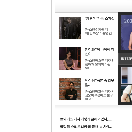
‘김부장’ 감독, 소지섭
...
[뉴스엔 하지원 기
자]'김부장' 이승영 감..
엄정화 “이 나이에 액
션이...
[뉴스엔 배효주 기자]엄
정화가 '오케이 마담
&#..
박성웅 “폭염 속 갑옷
입...
[뉴스엔 배효주 기자]박
성웅이 폭염에도 불구
하고 K..
-
트와이스 미나 이렇게 글래머였나, 드...
-
양정원, 으리으리한 집 공개 “시차 적...