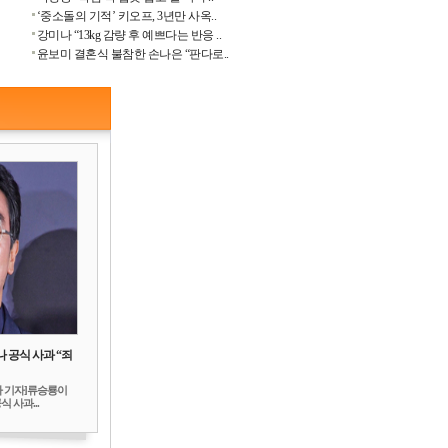
‘중소돌의 기적’ 키오프, 3년만 사옥..
강미나 “13kg 감량 후 예쁘다는 반응 ..
윤보미 결혼식 불참한 손나은 “판다로..
 공식 사과 “죄
하 기자]류승룡이
 사과...