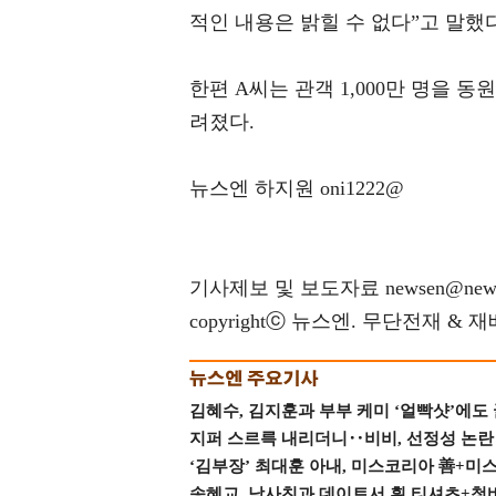
적인 내용은 밝힐 수 없다”고 말했다
한편 A씨는 관객 1,000만 명을 
려졌다.
뉴스엔 하지원 oni1222@
기사제보 및 보도자료 newsen@news
copyrightⓒ 뉴스엔. 무단전재 & 
김혜수, 김지훈과 부부 케미 ‘얼빡샷’에도
지퍼 스르륵 내리더니‥비비, 선정성 논란 터
‘김부장’ 최대훈 아내, 미스코리아 善+미
송혜교, 남사친과 데이트서 흰 티셔츠+청