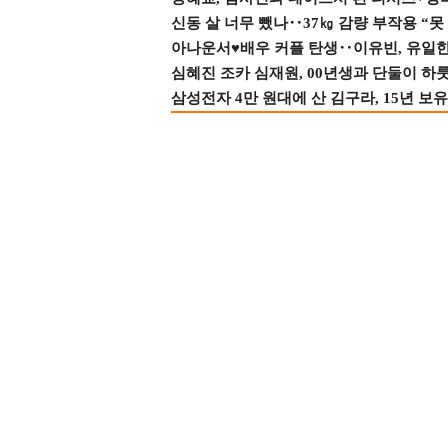
신동 살 너무 뺐나‥37㎏ 감량 부작용 “못
아나운서♥배우 커플 탄생‥이유빈, 유일한 최
심혜진 조카 심재원, 00년생과 단둘이 하룻밤
삼성전자 4만 원대에 산 김구라, 15년 보유