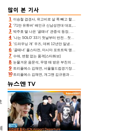
이승철 겹경사, 위고비로 살 쪽 빼고 할아버지 된다‥마음으로 낳은 딸 임신 자랑(유퀴즈)
‘71만 유튜버’ 배인규 신남성연대 대표, 오늘(5일) 숨진 채 발견…향년 36세
박주호 딸 나은 ‘골때녀’ 관중석 등장, 김민재 복제인간 보고 혼란 [결정적장면]
‘나는 SOLO’ 33기 첫날부터 반전…첫인상 0표 영호, 호감남 급부상
‘드라우닝 걔’ 우즈, 데뷔 12년만 일냈다…체조경기장 입성 확정
‘골때녀’ 올스타전, 마시마 포트트릭 맹추격전 5:4 골 잔치 ‘짜릿’ [어제TV]
수애, 변함 없는 품격[스타화보]
눈물겨운 음문석, 무명 때 받은 부친의 전재산→폐암 父 세상 떠나기 전 여행(유퀴즈)[어제TV]
트리플에스 김채연, 서울월드컵경기장에 뜬 맨시티 여신 [포토엔HD]
트리플에스 김채연, 개그맨 김규원과 함께 프리뷰쇼 진행 [포토엔HD]
호
체