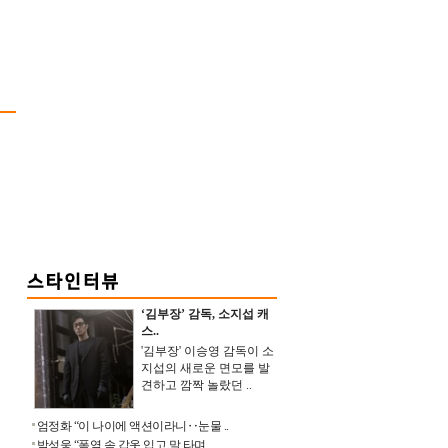
‘김부장’ 감독, 소지섭 캐
스..
'김부장' 이승영 감독이 소
지섭의 새로운 면모를 발
견하고 깜짝 놀랐던 ..
엄정화 “이 나이에 액션이라니‥눈물 ..
박성웅 “폭염 속 갑옷 입고 말 타며 ..