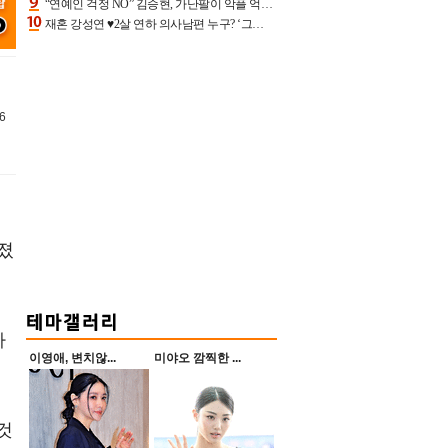
“연예인 걱정 NO” 김승현, 가난팔이 악플 억울할만‥아내+딸과 日 여행
재혼 강성연 ♥2살 연하 의사남편 누구? ‘그알’ 자문의에 훈남 비주얼 초엘리트 스펙 [종합]
6
졌
아
이영애, 변치않...
미야오 깜찍한 ...
것