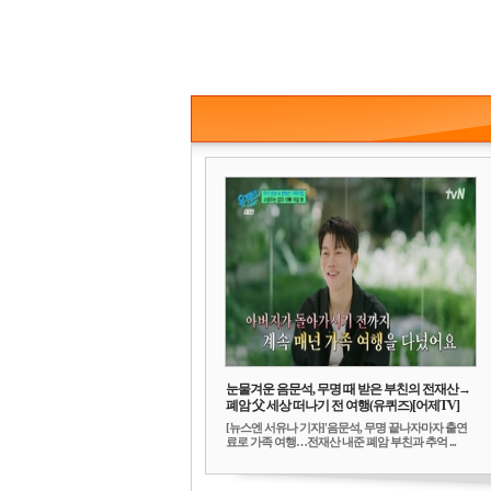
눈물겨운 음문석, 무명 때 받은 부친의 전재산→
폐암 父 세상 떠나기 전 여행(유퀴즈)[어제TV]
[뉴스엔 서유나 기자]'음문석, 무명 끝나자마자 출연
료로 가족 여행…전재산 내준 폐암 부친과 추억 ...