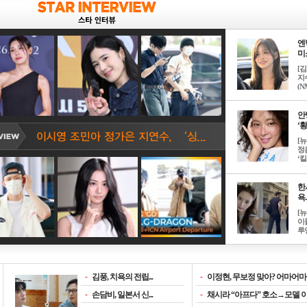
엔
미소
[
지
(NM
안
‘황
[
정
‘킬.
한
욕..
[
이
루언
-
김풍, 치욕의 전립...
-
이정현, 무보정 맞아? 어마어마한
-
손담비, 일본서 신...
-
채시라 “아프다” 호소→모델 이소