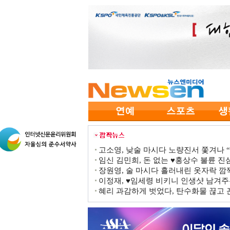
고소영, 낮술 마시다 노량진서 쫓겨나 “점
임신 김민희, 돈 없는 ♥홍상수 불륜 진심
장원영, 술 마시다 흘러내린 옷자락 
이정재, ♥임세령 비키니 인생샷 남겨주
혜리 과감하게 벗었다, 탄수화물 끊고 끈