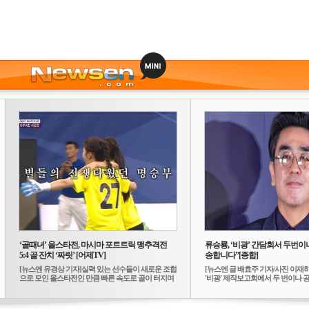
‘골때녀’ 올스타전, 마시마 포트트릭 맹추격전
류승룡, ‘비광’ 간담회서 두번이나
5:4 골 잔치 ‘짜릿’ [어제TV]
송합니다”[종합]
[뉴스엔 유경상 기자]실력 있는 선수들이 새로운 조합
[뉴스엔 글 배효주 기자/사진 이재
으로 모인 올스타전인 만큼 빠른 속도로 골이 터지며
'비광' 제작보고회에서 두 번이나 공식
...