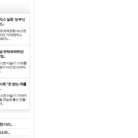
믹스 설윤 ‘눈부신
...
김포국제공항=뉴스엔
수진 기자]엔믹스
IXX) ..
방 쥐락펴락하던
정...
뉴스엔 이슬기 기자]황
음이 11년 전 드라마
.
서희 “돈 받는 쟤를
.
뉴스엔 이슬기 기자]아
돌 연습생 출신 인플
..
 다리...
라 ...