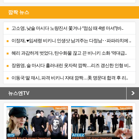
깜짝 뉴스
고소영, 낮술 마시다 노량진서 쫓겨나 “점심 때 4병 마셔”(바..
이정재, ♥임세령 비키니 인생샷 남겨주는 다정남‥파파라치에 ..
혜리 과감하게 벗었다, 탄수화물 끊고 끈 비니키 소화 ‘역대급..
장원영, 술 마시다 흘러내린 옷자락 깜짝…리즈 갱신한 인형 비..
이동국 딸 재시, 파격 비키니 자태 깜짝…美 명문대 합격 후 리..
뉴스엔TV