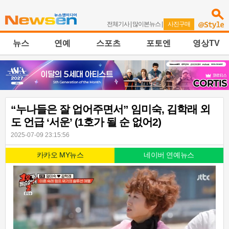
전체기사
|
많이본뉴스
|
사진구매
뉴스
연예
스포츠
포토엔
영상TV
“누나들은 잘 업어주면서” 임미숙, 김학래 외
도 언급 ‘서운’ (1호가 될 순 없어2)
2025-07-09 23:15:56
카카오 MY뉴스
네이버 연예뉴스