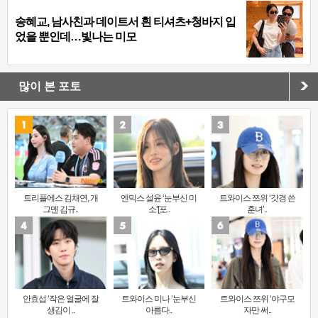
송혜교, 남사친과 데이트서 흰 티셔츠+청바지 입
었을 뿐인데…빛나는 미모
많이 본 포토
트리플에스 김채연, 개
엔믹스 설윤 ‘눈부신 미
트와이스 쯔위 ‘갓경 쓴
그맨 김규..
소’[포..
훈녀’..
안효섭 ‘작은 얼굴에 잘
트와이스 미나 ‘눈부신
트와이스 쯔위 ‘야구모
생김이 ..
아름다..
자만 써..