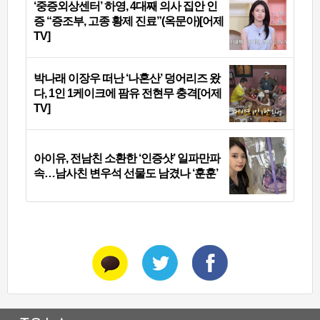
‘중증외상센터’ 하영, 4대째 의사 집안 인
증 “증조부, 고종 황제 진료”(옥문아)[어제
TV]
박나래 이장우 떠난 ‘나혼산’ 덩어리즈 왔
다, 1인 1케이크에 팜유 전현무 충격[어제
TV]
아이유, 전남친 소환한 ‘인증샷’ 일파만파
속…남사친 변우석 선물도 남겼나 ‘훈훈’