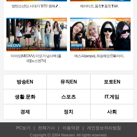
방탄소년단, 시대가 ‘BTS’ 원해🎵 ..
에이티즈, 둠칫❣️ 둠칫❣&#..
미야오(MEOVV), 미모가 넘사벽 (출
에스파(aespa), 죄송해요🥺🎤마이..
국)[뉴스엔TV]
방송EN
뮤직EN
포토EN
생활.문화
스포츠
IT.게임
경제
정치
사회
PC보기
|
전체기사
|
이용약관
|
개인정보처리방침
Copyright ⓒ 2004 Newsen. All rights reserved.