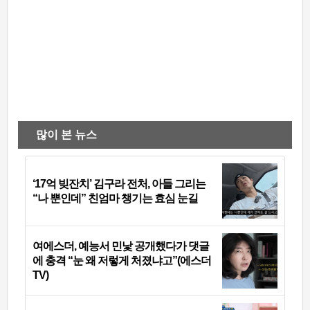
많이 본 뉴스
‘17억 빚잔치’ 김구라 전처, 아들 그리는
“나 뿐인데” 친엄마 챙기는 효심 눈길
여에스더, 예능서 민낯 공개했다가 댓글
에 충격 “눈 왜 저렇게 처졌냐고”(에스더
TV)