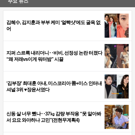
주요 뉴스
김혜수, 김지훈과 부부 케미 ‘얼빡샷’에도 굴욕 없
어
지퍼 스르륵 내리더니‥비비, 선정성 논란 터졌다
“왜 저래vs이게 워터밤” 시끌
‘김부장’ 최대훈 아내, 미스코리아 善+미스 인터내
셔널 3위 ♥장윤서였다
신동 살 너무 뺐나‥37㎏ 감량 부작용 “못 알아봐
서 요요 와야하나 고민”(전현무계획4)