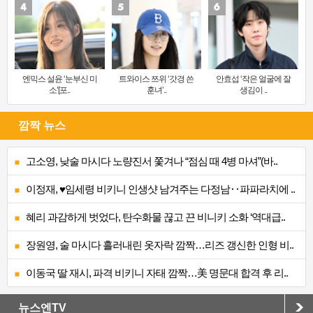
엔믹스 설윤 ‘눈부신 미
트와이스 쯔위 ‘갓경 쓴
안효섭 ‘작은 얼굴에 잘
소’[포..
훈녀’..
생김이 ..
깜짝 뉴스
고소영, 낮술 마시다 노량진서 쫓겨나 “점심 때 4병 마셔”(바..
이정재, ♥임세령 비키니 인생샷 남겨주는 다정남‥파파라치에 ..
혜리 과감하게 벗었다, 탄수화물 끊고 끈 비니키 소화 ‘역대급..
장원영, 술 마시다 흘러내린 옷자락 깜짝…리즈 갱신한 인형 비..
이동국 딸 재시, 파격 비키니 자태 깜짝…美 명문대 합격 후 리..
뉴스엔TV