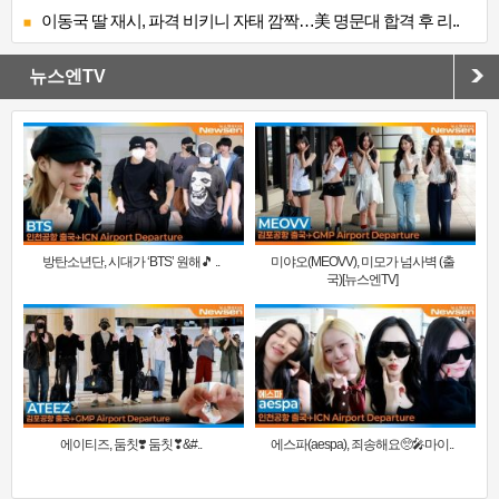
이동국 딸 재시, 파격 비키니 자태 깜짝…美 명문대 합격 후 리..
뉴스엔TV
방탄소년단, 시대가 ‘BTS’ 원해🎵 ..
미야오(MEOVV), 미모가 넘사벽 (출
국)[뉴스엔TV]
에이티즈, 둠칫❣️ 둠칫❣&#..
에스파(aespa), 죄송해요🥺🎤마이..