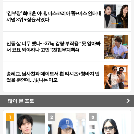
‘김부장’ 최대훈 아내, 미스코리아 善+미스 인터내
셔널 3위 ♥장윤서였다
신동 살 너무 뺐나‥37㎏ 감량 부작용 “못 알아봐
서 요요 와야하나 고민”(전현무계획4)
송혜교, 남사친과 데이트서 흰 티셔츠+청바지 입
었을 뿐인데…빛나는 미모
많이 본 포토