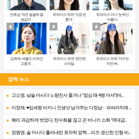
안효섭 ‘작은 얼굴에 잘
트와이스 쯔위 ‘갓경 쓴
트와이스 미나 ‘눈부신
생김이 ..
훈녀’..
아름다..
김희애, 세월도 비켜간
트와이스 쯔위 ‘편안한
트와이스 쯔위 ‘야구모
고품격 ..
스타일..
자만 써..
깜짝 뉴스
고소영, 낮술 마시다 노량진서 쫓겨나 “점심 때 4병 마셔”(바..
이정재, ♥임세령 비키니 인생샷 남겨주는 다정남‥파파라치에 ..
혜리 과감하게 벗었다, 탄수화물 끊고 끈 비니키 소화 ‘역대급..
장원영, 술 마시다 흘러내린 옷자락 깜짝…리즈 갱신한 인형 비..