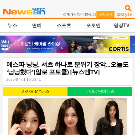
전체기사
|
많이본뉴스
|
사진구매
뉴스
연예
스포츠
포토엔
영상TV
에스파 닝닝, 셔츠 하나로 분위기 장악...오늘도
‘닝닝했다’(알로 포토콜) [뉴스엔TV]
2025-07-01 19:00:41
카카오 MY뉴스
네이버 연예뉴스