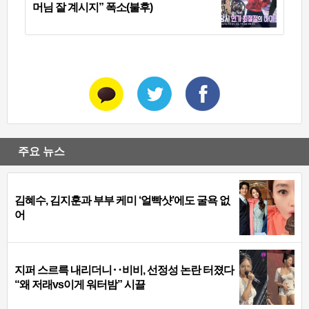
머님 잘 계시지” 폭소(불후)
주요 뉴스
김혜수, 김지훈과 부부 케미 ‘얼빡샷’에도 굴욕 없
어
지퍼 스르륵 내리더니‥비비, 선정성 논란 터졌다
“왜 저래vs이게 워터밤” 시끌