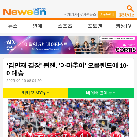
전체기사
|
많이본뉴스
|
사진구매
뉴스
연예
스포츠
포토엔
영상TV
‘김민재 결장’ 뮌헨, ‘아마추어’ 오클랜드에 10-
0 대승
2025-06-16 08:09:20
카카오 MY뉴스
네이버 연예뉴스