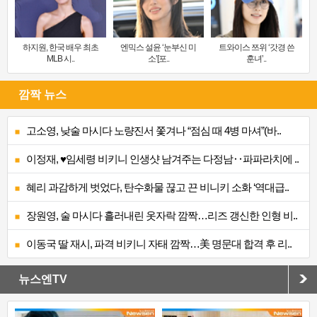
하지원, 한국 배우 최초
엔믹스 설윤 ‘눈부신 미
트와이스 쯔위 ‘갓경 쓴
MLB 시..
소’[포..
훈녀’..
깜짝 뉴스
고소영, 낮술 마시다 노량진서 쫓겨나 “점심 때 4병 마셔”(바..
이정재, ♥임세령 비키니 인생샷 남겨주는 다정남‥파파라치에 ..
혜리 과감하게 벗었다, 탄수화물 끊고 끈 비니키 소화 ‘역대급..
장원영, 술 마시다 흘러내린 옷자락 깜짝…리즈 갱신한 인형 비..
이동국 딸 재시, 파격 비키니 자태 깜짝…美 명문대 합격 후 리..
뉴스엔TV