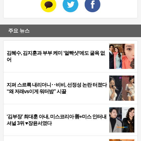
주요 뉴스
김혜수, 김지훈과 부부 케미 ‘얼빡샷’에도 굴욕 없
어
지퍼 스르륵 내리더니‥비비, 선정성 논란 터졌다
“왜 저래vs이게 워터밤” 시끌
‘김부장’ 최대훈 아내, 미스코리아 善+미스 인터내
셔널 3위 ♥장윤서였다