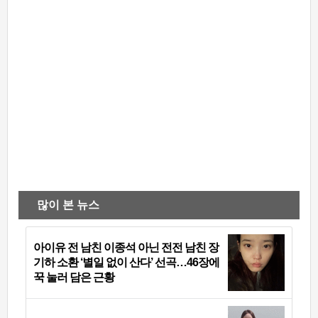
많이 본 뉴스
아이유 전 남친 이종석 아닌 전전 남친 장
기하 소환 ‘별일 없이 산다’ 선곡…46장에
꾹 눌러 담은 근황