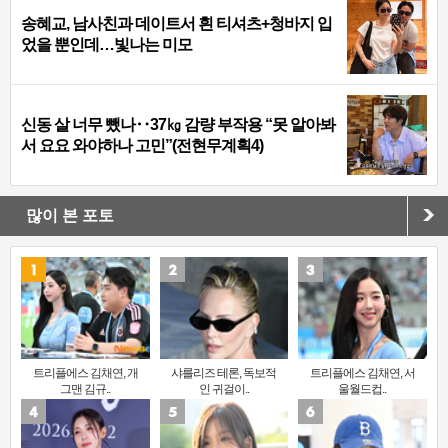
송혜교, 남사친과 데이트서 흰 티셔츠+청바지 입
었을 뿐인데…빛나는 미모
신동 살 너무 뺐나‥37㎏ 감량 부작용 “못 알아봐
서 요요 와야하나 고민”(전현무계획4)
많이 본 포토
트리플에스 김채연, 개
샤를리즈 테론, 독보적
트리플에스 김채연, 서
그맨 김규..
인 귀걸이..
울월드컵..