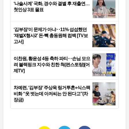
‘나솔사계’ 국화, 경수와 결별 후 재출연…
첫인상 3표 몰표
‘김부장’이 문제가 아냐‥11% 섭섭했던
‘재벌X형사2’ 돈·빽 총동원해 컴백 [TV보
고서]
이찬원, 황윤성 4등 축하 파티‥손님 모으
려 블랙핑크 지수와 친한 척(편스토랑)[어
제TV]
차예련, ‘김부장’ 주상욱 링거투혼+식스팩
비화 “옷 벗는데 아저씨는 안 된다고”(차
장금)