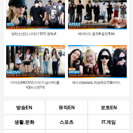
방탄소년단, 시대가 ‘BTS’ 원해🎵 ..
에이티즈, 둠칫❣️ 둠칫❣&#..
미야오(MEOVV), 미모가 넘사벽 (출
에스파(aespa), 죄송해요🥺🎤마이..
국)[뉴스엔TV]
방송EN
뮤직EN
포토EN
생활.문화
스포츠
IT.게임