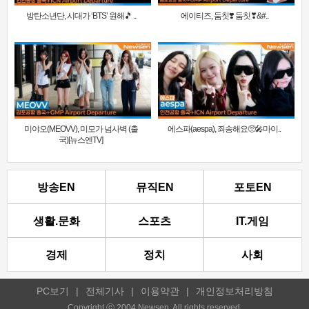
방탄소년단, 시대가 ‘BTS’ 원해🎵 ..
에이티즈, 둠칫❣️ 둠칫❣&#..
미야오(MEOVV), 미모가 넘사벽 (출
에스파(aespa), 죄송해요🥺🎤마이..
국)[뉴스엔TV]
방송EN
뮤직EN
포토EN
생활.문화
스포츠
IT.게임
경제
정치
사회
PC보기
|
전체기사
|
이용약관
|
개인정보처리방침
Copyright ⓒ 2004 Newsen. All rights reserved.