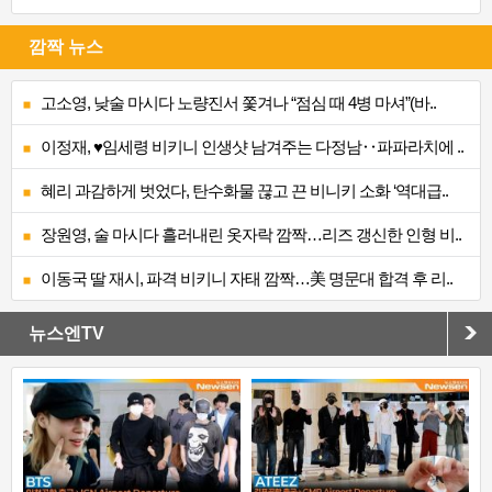
깜짝 뉴스
고소영, 낮술 마시다 노량진서 쫓겨나 “점심 때 4병 마셔”(바..
이정재, ♥임세령 비키니 인생샷 남겨주는 다정남‥파파라치에 ..
혜리 과감하게 벗었다, 탄수화물 끊고 끈 비니키 소화 ‘역대급..
장원영, 술 마시다 흘러내린 옷자락 깜짝…리즈 갱신한 인형 비..
이동국 딸 재시, 파격 비키니 자태 깜짝…美 명문대 합격 후 리..
뉴스엔TV