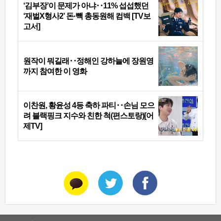
‘김부장’이 문제가 아냐‥11% 섭섭했던
‘재벌X형사2’ 돈·빽 총동원해 컴백 [TV보
고서]
원작이 뭐길래‥정해인 강하늘에 장원영
까지 참여한 이 영화
이찬원, 황윤성 4등 축하 파티‥손님 모으
려 블랙핑크 지수와 친한 척(편스토랑)[어
제TV]