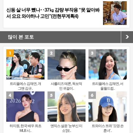
신동 살 너무 뺐나‥37㎏ 감량 부작용 “못 알아봐
서 요요 와야하나 고민”(전현무계획4)
많이 본 포토
트리플에스 김채연, 개
샤를리즈 테론, 독보적
트리플에스 김채연, 서
그맨 김규..
인 귀걸이..
울월드컵..
하지원, 한국 배우 최초
엔믹스 설윤 ‘눈부신 미
트와이스 쯔위 ‘갓경 쓴
MLB 시..
소’[포..
훈녀’..