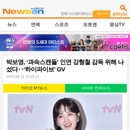
전체기사
|
많이본뉴스
|
사진구매
뉴스
연예
스포츠
포토엔
영상TV
박보영, ‘과속스캔들’ 인연 강형철 감독 위해 나
섰다‥‘하이파이브’ GV
2025-06-11 10:29:14
카카오 MY뉴스
네이버 연예뉴스