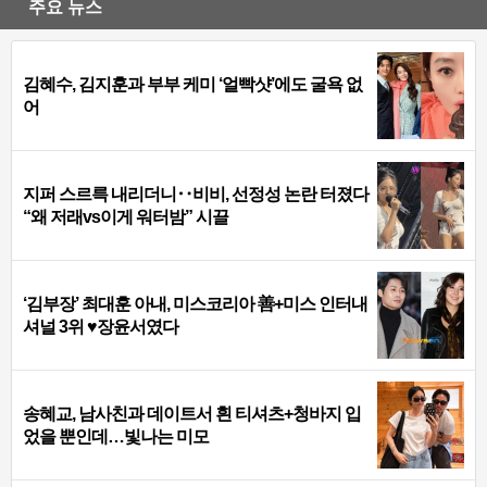
주요 뉴스
김혜수, 김지훈과 부부 케미 ‘얼빡샷’에도 굴욕 없
어
지퍼 스르륵 내리더니‥비비, 선정성 논란 터졌다
“왜 저래vs이게 워터밤” 시끌
‘김부장’ 최대훈 아내, 미스코리아 善+미스 인터내
셔널 3위 ♥장윤서였다
송혜교, 남사친과 데이트서 흰 티셔츠+청바지 입
었을 뿐인데…빛나는 미모