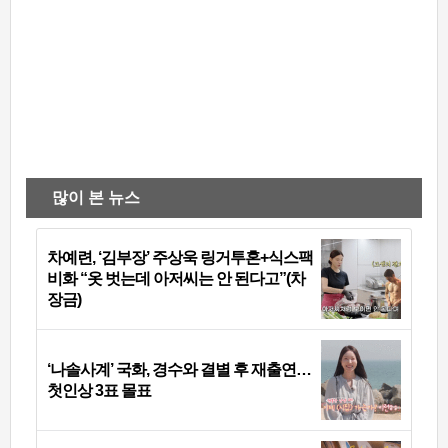
많이 본 뉴스
차예련, ‘김부장’ 주상욱 링거투혼+식스팩
비화 “옷 벗는데 아저씨는 안 된다고”(차
장금)
‘나솔사계’ 국화, 경수와 결별 후 재출연…
첫인상 3표 몰표