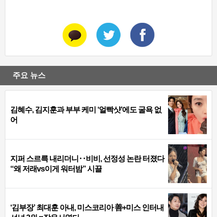
주요 뉴스
김혜수, 김지훈과 부부 케미 ‘얼빡샷’에도 굴욕 없
어
지퍼 스르륵 내리더니‥비비, 선정성 논란 터졌다
“왜 저래vs이게 워터밤” 시끌
‘김부장’ 최대훈 아내, 미스코리아 善+미스 인터내