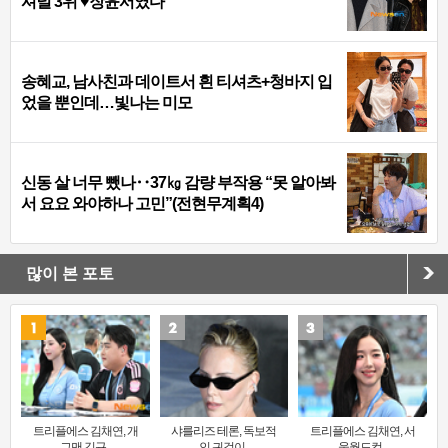
셔널 3위 ♥장윤서였다
송혜교, 남사친과 데이트서 흰 티셔츠+청바지 입
었을 뿐인데…빛나는 미모
신동 살 너무 뺐나‥37㎏ 감량 부작용 “못 알아봐
서 요요 와야하나 고민”(전현무계획4)
많이 본 포토
트리플에스 김채연, 개
샤를리즈 테론, 독보적
트리플에스 김채연, 서
그맨 김규..
인 귀걸이..
울월드컵..