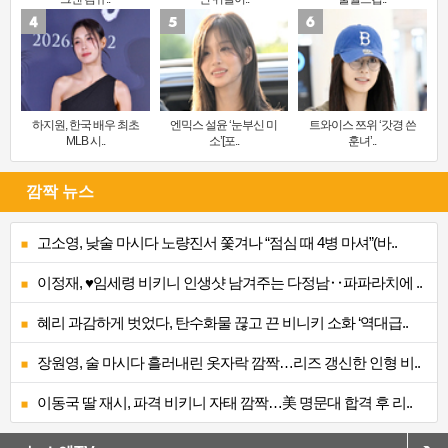
하지원, 한국 배우 최초
엔믹스 설윤 ‘눈부신 미
트와이스 쯔위 ‘갓경 쓴
MLB 시..
소’[포..
훈녀’..
깜짝 뉴스
고소영, 낮술 마시다 노량진서 쫓겨나 “점심 때 4병 마셔”(바..
이정재, ♥임세령 비키니 인생샷 남겨주는 다정남‥파파라치에 ..
혜리 과감하게 벗었다, 탄수화물 끊고 끈 비니키 소화 ‘역대급..
장원영, 술 마시다 흘러내린 옷자락 깜짝…리즈 갱신한 인형 비..
이동국 딸 재시, 파격 비키니 자태 깜짝…美 명문대 합격 후 리..