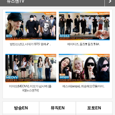
뉴스엔TV
방탄소년단, 시대가 ‘BTS’ 원해🎵 ..
에이티즈, 둠칫❣️ 둠칫❣&#..
미야오(MEOVV), 미모가 넘사벽 (출
에스파(aespa), 죄송해요🥺🎤마이..
국)[뉴스엔TV]
방송EN
뮤직EN
포토EN