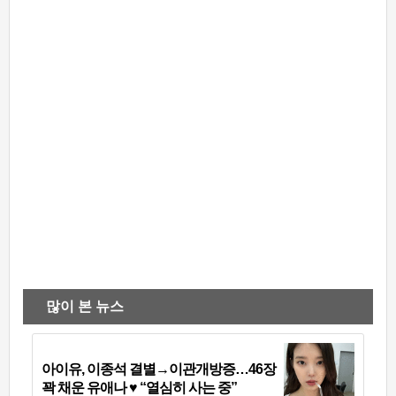
많이 본 뉴스
아이유, 이종석 결별→이관개방증…46장
꽉 채운 유애나 ♥ “열심히 사는 중”