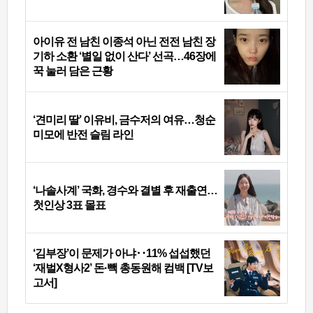
아이유 전 남친 이종석 아닌 전전 남친 장
기하 소환 ‘별일 없이 산다’ 선곡…46장에
꾹 눌러 담은 근황
‘견미리 딸’ 이유비, 금수저의 여유…청순
미모에 반전 슬림 라인
‘나솔사계’ 국화, 경수와 결별 후 재출연…
첫인상 3표 몰표
‘김부장’이 문제가 아냐‥11% 섭섭했던
‘재벌X형사2’ 돈·빽 총동원해 컴백 [TV보
고서]