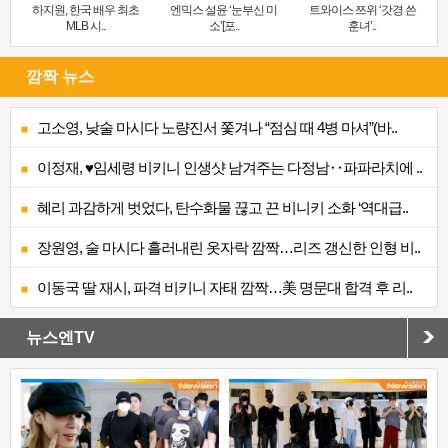
하지원, 한국 배우 최초
엔믹스 설윤 ‘눈부신 미
트와이스 쯔위 ‘갓경 쓴
MLB 시..
소’[포..
훈녀’..
깜짝 뉴스
고소영, 낮술 마시다 노량진서 쫓겨나 “점심 때 4병 마셔”(바..
이정재, ♥임세령 비키니 인생샷 남겨주는 다정남‥파파라치에 ..
혜리 과감하게 벗었다, 탄수화물 끊고 끈 비니키 소화 ‘역대급..
장원영, 술 마시다 흘러내린 옷자락 깜짝…리즈 갱신한 인형 비..
이동국 딸 재시, 파격 비키니 자태 깜짝…美 명문대 합격 후 리..
뉴스엔TV