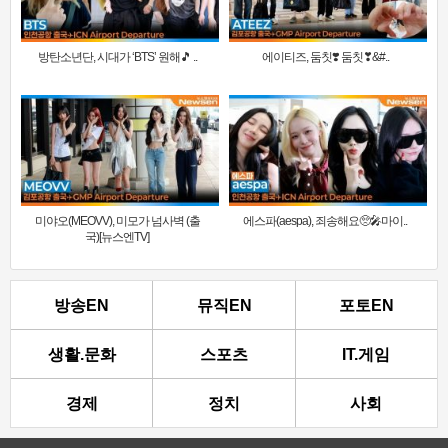
방탄소년단, 시대가 ‘BTS’ 원해🎵 ..
에이티즈, 둠칫❣️ 둠칫❣&#..
미야오(MEOVV), 미모가 넘사벽 (출
에스파(aespa), 죄송해요🥺🎤마이..
국)[뉴스엔TV]
방송EN
뮤직EN
포토EN
생활.문화
스포츠
IT.게임
경제
정치
사회