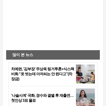
많이 본 뉴스
차예련, ‘김부장’ 주상욱 링거투혼+식스팩
비화 “옷 벗는데 아저씨는 안 된다고”(차
장금)
‘나솔사계’ 국화, 경수와 결별 후 재출연…
첫인상 3표 몰표