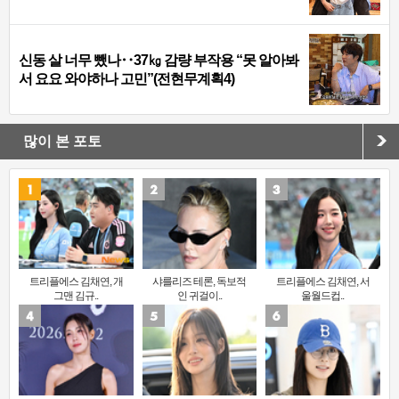
신동 살 너무 뺐나‥37㎏ 감량 부작용 “못 알아봐
서 요요 와야하나 고민”(전현무계획4)
많이 본 포토
트리플에스 김채연, 개
샤를리즈 테론, 독보적
트리플에스 김채연, 서
그맨 김규..
인 귀걸이..
울월드컵..