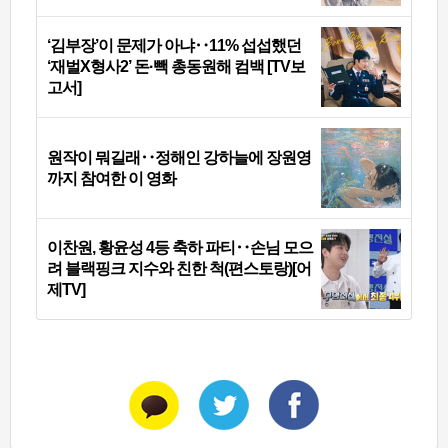
‘김부장’이 문제가 아냐‥11% 섭섭했던
‘재벌X형사2’ 돈·빽 총동원해 컴백 [TV보
고서]
원작이 뭐길래‥정해인 강하늘에 장원영
까지 참여한 이 영화
이찬원, 황윤성 4등 축하 파티‥손님 모으
려 블랙핑크 지수와 친한 척(편스토랑)[어
제TV]