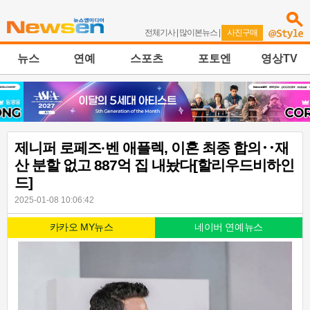
전체기사
|
많이본뉴스
|
사진구매
뉴스
연예
스포츠
포토엔
영상TV
제니퍼 로페즈·벤 애플렉, 이혼 최종 합의‥재
산 분할 없고 887억 집 내놨다[할리우드비하인
드]
2025-01-08 10:06:42
카카오 MY뉴스
네이버 연예뉴스