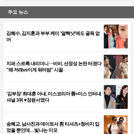
주요 뉴스
김혜수, 김지훈과 부부 케미 ‘얼빡샷’에도 굴욕 없
어
지퍼 스르륵 내리더니‥비비, 선정성 논란 터졌다
“왜 저래vs이게 워터밤” 시끌
‘김부장’ 최대훈 아내, 미스코리아 善+미스 인터내
셔널 3위 ♥장윤서였다
송혜교, 남사친과 데이트서 흰 티셔츠+청바지 입
었을 뿐인데…빛나는 미모