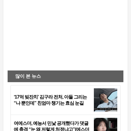
많이 본 뉴스
‘17억 빚잔치’ 김구라 전처, 아들 그리는
“나 뿐인데” 친엄마 챙기는 효심 눈길
여에스더, 예능서 민낯 공개했다가 댓글
에 충격 “눈 왜 저렇게 처졌냐고”(에스더