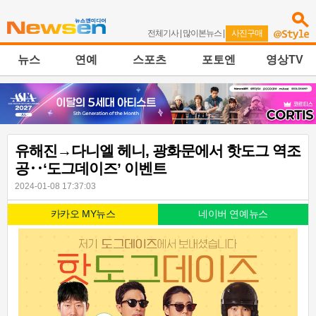
전체기사
|
많이본뉴스
|
사진구매
뉴스
연예
스포츠
포토엔
영상TV
유해진→다니엘 헤니, 광화문에서 핫도그 역조
공‥‘도그데이즈’ 이벤트
2024-01-08 17:37:03
카카오 MY뉴스
네이버 연예뉴스