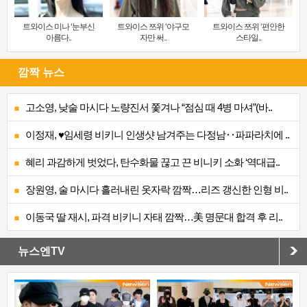
트와이스 미나 ‘눈부신
트와이스 쯔위 ‘야구모
트와이스 쯔위 ‘편안한
아름다..
자만 써..
스타일..
깜짝 뉴스
고소영, 낮술 마시다 노량진서 쫓겨나 “점심 때 4병 마셔”(바..
이정재, ♥임세령 비키니 인생샷 남겨주는 다정남‥파파라치에 ..
혜리 과감하게 벗었다, 탄수화물 끊고 끈 비니키 소화 ‘역대급..
장원영, 술 마시다 흘러내린 옷자락 깜짝…리즈 갱신한 인형 비..
이동국 딸 재시, 파격 비키니 자태 깜짝…美 명문대 합격 후 리..
뉴스엔TV