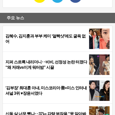
주요 뉴스
김혜수, 김지훈과 부부 케미 ‘얼빡샷’에도 굴욕 없
어
지퍼 스르륵 내리더니‥비비, 선정성 논란 터졌다
“왜 저래vs이게 워터밤” 시끌
‘김부장’ 최대훈 아내, 미스코리아 善+미스 인터내
셔널 3위 ♥장윤서였다
신동 살 너무 뺐나‥37㎏ 감량 부작용 “못 알아봐