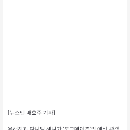
[뉴스엔 배효주 기자]
유해진과 다니엘 헤니가 '도그데이즈'의 예비 관객