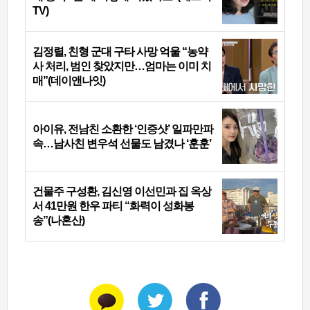
TV)
김정렬, 친형 군대 구타 사망 억울 “농약
사 처리, 범인 찾았지만…엄마는 이미 치
매”(데이앤나잇)
아이유, 전남친 소환한 ‘인증샷’ 일파만파
속…남사친 변우석 선물도 남겼나 ‘훈훈’
건물주 구성환, 김신영 이선민과 집 옥상
서 41만원 한우 파티 “화력이 성화봉
송”(나혼산)