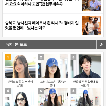
서 요요 와야하나 고민”(전현무계획4)
송혜교, 남사친과 데이트서 흰 티셔츠+청바지 입
었을 뿐인데…빛나는 미모
많이 본 포토
엔믹스 설윤 ‘눈부신 미
트와이스 쯔위 ‘갓경 쓴
안효섭 ‘작은 얼굴에 잘
소’[포..
훈녀’..
생김이 ..