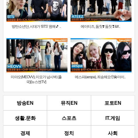
방탄소년단, 시대가 ‘BTS’ 원해🎵 ..
에이티즈, 둠칫❣️ 둠칫❣&#..
미야오(MEOVV), 미모가 넘사벽 (출
에스파(aespa), 죄송해요🥺🎤마이..
국)[뉴스엔TV]
방송EN
뮤직EN
포토EN
생활.문화
스포츠
IT.게임
경제
정치
사회