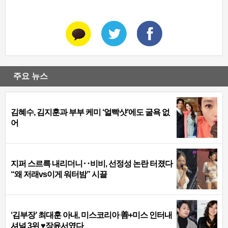
주요 뉴스
김혜수, 김지훈과 부부 케미 ‘얼빡샷’에도 굴욕 없
어
지퍼 스르륵 내리더니‥비비, 선정성 논란 터졌다
“왜 저래vs이게 워터밤” 시끌
‘김부장’ 최대훈 아내, 미스코리아 善+미스 인터내
셔널 3위 ♥장윤서였다