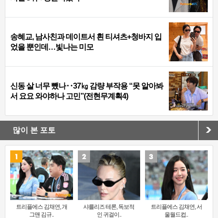
송혜교, 남사친과 데이트서 흰 티셔츠+청바지 입
었을 뿐인데…빛나는 미모
신동 살 너무 뺐나‥37㎏ 감량 부작용 “못 알아봐
서 요요 와야하나 고민”(전현무계획4)
많이 본 포토
트리플에스 김채연, 개
샤를리즈 테론, 독보적
트리플에스 김채연, 서
그맨 김규..
인 귀걸이..
울월드컵..