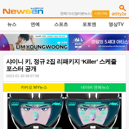
전체기사
|
많이본뉴스
|
사진구매
뉴스
연예
스포츠
포토엔
영상TV
샤이니 키, 정규 2집 리패키지 ‘Killer’ 스케줄
포스터 공개
2023-01-30 09:07:09
카카오 MY뉴스
네이버 연예뉴스