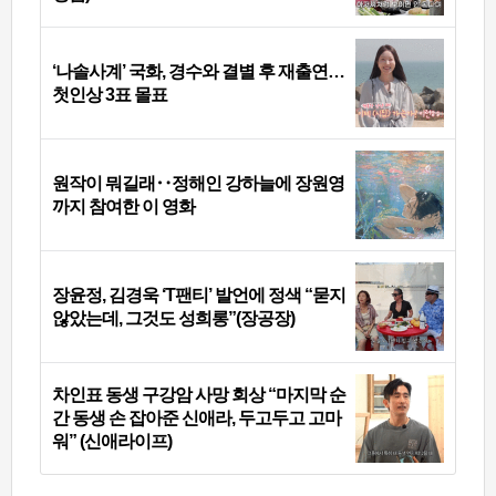
‘나솔사계’ 국화, 경수와 결별 후 재출연…
첫인상 3표 몰표
원작이 뭐길래‥정해인 강하늘에 장원영
까지 참여한 이 영화
장윤정, 김경욱 ‘T팬티’ 발언에 정색 “묻지
않았는데, 그것도 성희롱”(장공장)
차인표 동생 구강암 사망 회상 “마지막 순
간 동생 손 잡아준 신애라, 두고두고 고마
워” (신애라이프)