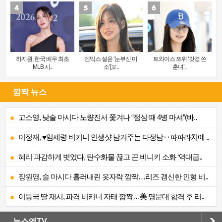
하지원, 한국 배우 최초
엔믹스 설윤 ‘눈부신 미
트와이스 쯔위 ‘갓경 쓴
MLB 시..
소’[포..
훈녀’..
깜짝 뉴스
고소영, 낮술 마시다 노량진서 쫓겨나 “점심 때 4병 마셔”(바..
이정재, ♥임세령 비키니 인생샷 남겨주는 다정남‥파파라치에 ..
혜리 과감하게 벗었다, 탄수화물 끊고 끈 비니키 소화 ‘역대급..
장원영, 술 마시다 흘러내린 옷자락 깜짝…리즈 갱신한 인형 비..
이동국 딸 재시, 파격 비키니 자태 깜짝…美 명문대 합격 후 리..
뉴스엔TV