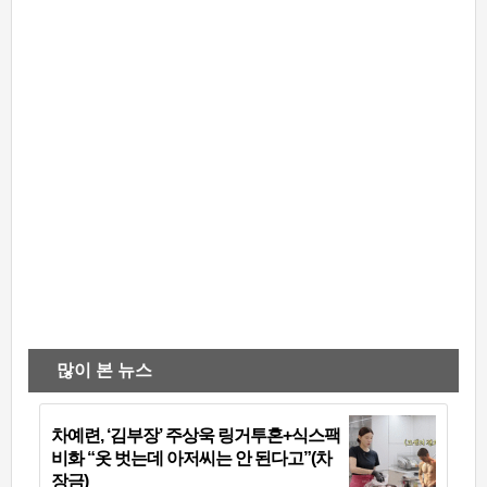
많이 본 뉴스
차예련, ‘김부장’ 주상욱 링거투혼+식스팩
비화 “옷 벗는데 아저씨는 안 된다고”(차
장금)