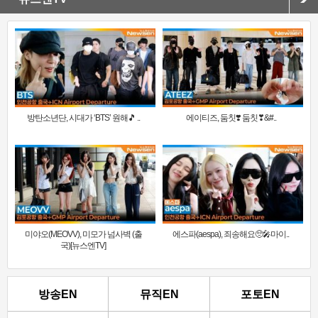
방탄소년단, 시대가 ‘BTS’ 원해🎵 ..
에이티즈, 둠칫❣️ 둠칫❣&#..
미야오(MEOVV), 미모가 넘사벽 (출
에스파(aespa), 죄송해요🥺🎤마이..
국)[뉴스엔TV]
방송EN
뮤직EN
포토EN