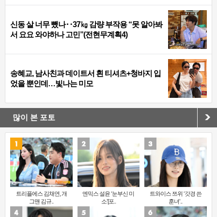
신동 살 너무 뺐나‥37㎏ 감량 부작용 “못 알아봐
서 요요 와야하나 고민”(전현무계획4)
송혜교, 남사친과 데이트서 흰 티셔츠+청바지 입
었을 뿐인데…빛나는 미모
많이 본 포토
트리플에스 김채연, 개
엔믹스 설윤 ‘눈부신 미
트와이스 쯔위 ‘갓경 쓴
그맨 김규..
소’[포..
훈녀’..