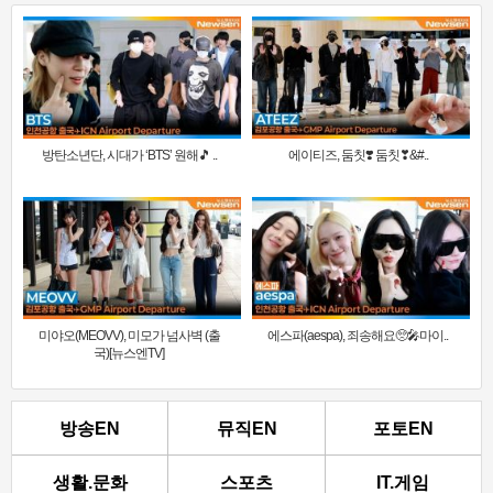
방탄소년단, 시대가 ‘BTS’ 원해🎵 ..
에이티즈, 둠칫❣️ 둠칫❣&#..
미야오(MEOVV), 미모가 넘사벽 (출
에스파(aespa), 죄송해요🥺🎤마이..
국)[뉴스엔TV]
방송EN
뮤직EN
포토EN
생활.문화
스포츠
IT.게임