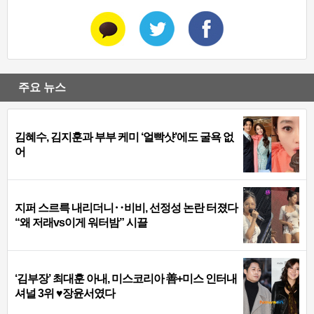
주요 뉴스
김혜수, 김지훈과 부부 케미 ‘얼빡샷’에도 굴욕 없
어
지퍼 스르륵 내리더니‥비비, 선정성 논란 터졌다
“왜 저래vs이게 워터밤” 시끌
‘김부장’ 최대훈 아내, 미스코리아 善+미스 인터내
셔널 3위 ♥장윤서였다