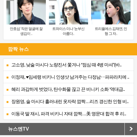
안효섭 ‘작은 얼굴에 잘
트와이스 미나 ‘눈부신
트리플에스 김채연, 인
생김이 ..
아름다..
형 그 자..
깜짝 뉴스
고소영, 낮술 마시다 노량진서 쫓겨나 “점심 때 4병 마셔”(바..
이정재, ♥임세령 비키니 인생샷 남겨주는 다정남‥파파라치에 ..
혜리 과감하게 벗었다, 탄수화물 끊고 끈 비니키 소화 ‘역대급..
장원영, 술 마시다 흘러내린 옷자락 깜짝…리즈 갱신한 인형 비..
이동국 딸 재시, 파격 비키니 자태 깜짝…美 명문대 합격 후 리..
뉴스엔TV