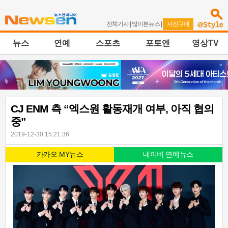
전체기사
|
많이본뉴스
|
사진구매
뉴스
연예
스포츠
포토엔
영상TV
CJ ENM 측 “엑스원 활동재개 여부, 아직 협의
중”
2019-12-30 15:21:36
카카오 MY뉴스
네이버 연예뉴스