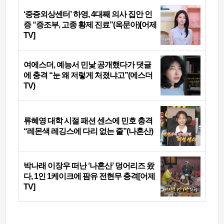
‘중증외상센터’ 하영, 4대째 의사 집안 인
증 “증조부, 고종 황제 진료”(옥문아)[어제
TV]
여에스더, 예능서 민낯 공개했다가 댓글
에 충격 “눈 왜 저렇게 처졌냐고”(에스더
TV)
류혜영 대학 시절 패션 센스에 민호 충격
“레몬색 레깅스에 다리 없는 줄”(나혼산)
박나래 이장우 떠난 ‘나혼산’ 덩어리즈 왔
다, 1인 1케이크에 팜유 전현무 충격[어제
TV]