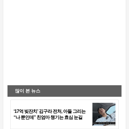
많이 본 뉴스
‘17억 빚잔치’ 김구라 전처, 아들 그리는
“나 뿐인데” 친엄마 챙기는 효심 눈길