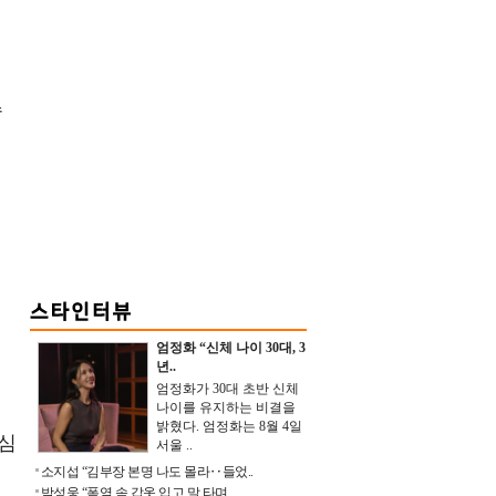
로
송
션
엄정화 “신체 나이 30대, 3
년..
엄정화가 30대 초반 신체
나이를 유지하는 비결을
밝혔다. 엄정화는 8월 4일
진심
서울 ..
소지섭 “김부장 본명 나도 몰라‥들었..
박성웅 “폭염 속 갑옷 입고 말 타며 ..