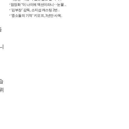
엄정화 “이 나이에 액션이라니‥눈물 ..
‘김부장’ 감독, 소지섭 캐스팅 2번 ..
‘중소돌의 기적’ 키오프, 3년만 사옥..
동
으
니
습
위
율