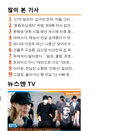
‘17억 빚잔치’ 김구라 전처, 아들 그리는 “나 뿐인데” 친엄마 챙기는 효심 눈길
‘중증외상센터’ 하영, 4대째 의사 집안 인증 “증조부, 고종 황제 진료”(옥문아)[어제TV]
류혜영 대학 시절 패션 센스에 민호 충격 “레몬색 레깅스에 다리 없는 줄”(나혼산)
여에스더, 예능서 민낯 공개했다가 댓글에 충격 “눈 왜 저렇게 처졌냐고”(에스더TV)
박나래 이장우 떠난 ‘나혼산’ 덩어리즈 왔다, 1인 1케이크에 팜유 전현무 충격[어제TV]
건물주 구성환, 김신영 이선민과 집 옥상서 41만원 한우 파티 “화력이 성화봉송”(나혼산)
유재석이 달라졌다…‘쉼표, 클럽’ 초호화 코스에 주우재도 감탄 (놀면 뭐하니?)
트와이스 미나 ‘대만으로 가요~’[포토엔HD]
아이유, 전남친 소환한 ‘인증샷’ 일파만파 속…남사친 변우석 선물도 남겼나 ‘훈훈’
고경표, 돌아가신 母 언급 “난 아빠 못 될 듯” 족보 태운 부친 응원 뭉클(나혼산)
다
된
.