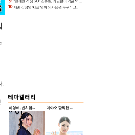
“연예인 걱정 NO” 김승현, 가난팔이 악플 억울할만‥아내+딸과 日 여행
재혼 강성연 ♥2살 연하 의사남편 누구? ‘그알’ 자문의에 훈남 비주얼 초엘리트 스펙 [종합]
입
2
.
진
이영애, 변치않...
미야오 깜찍한 ...