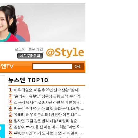
로그인
|
회원가입
배우 최일순, 이혼 후 20년 산속 생활 “딸 내가 버렸다고 원망‥맘 아파”(특종)[어제TV]
‘혼외자→유부남’ 정우성 근황 포착, 수식억 해킹 피해 후배 만났다 “존경하는”
집 공개 유재석, 결혼사진 라면 냄비 받침대 되고 분노‥가족사진도 피해(놀뭐)[어제TV]
백윤식 손녀+정시아 딸 첫 유화 공개, LA 아트쇼→서울국제조각페스타 작가다운 수준급 실력
유혜리, 배우 이근희과 1년 반만 이혼 왜? “식칼 꽂고 의자 던져” 충격 폭로(특종)[어제TV]
임지연, 그림 같은 발리 배경? 뼈말라 청순 비키니 핏에 상대 안 되네
김성수, ♥박소윤 집 이불 폐기 처분 “어떤 X이랑 썼을지 몰라” 질투(신랑수업2)[어제TV]
44kg 송가인 “비가 오나 눈이 오나” 매일 이 운동, 허벅지 근육량 상승+체지방 감소