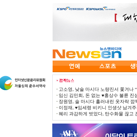
고소영, 낮술 마시다 노량진서 쫓겨나 “점
임신 김민희, 돈 없는 ♥홍상수 불륜 진심
장원영, 술 마시다 흘러내린 옷자락 
이정재, ♥임세령 비키니 인생샷 남겨주
혜리 과감하게 벗었다, 탄수화물 끊고 끈