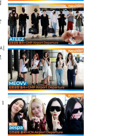
검
로
순
다시
로
을
 1