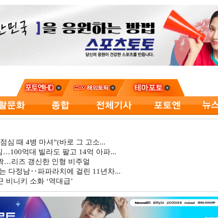
심 때 4병 마셔”(바로 그 고소...
…100억대 빌라도 팔고 14억 아파...
깜짝…리즈 갱신한 인형 비주얼
는 다정남‥파파라치에 걸린 11년차...
 비니키 소화 ‘역대급’