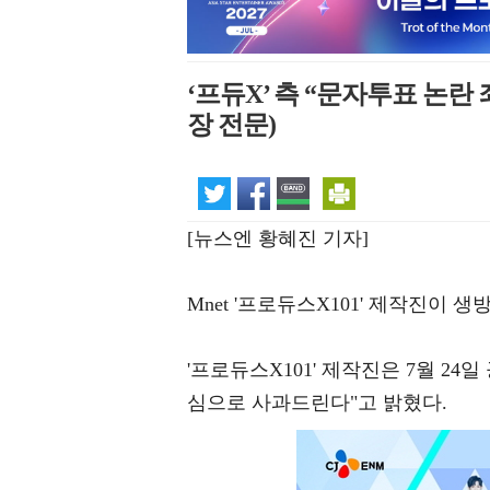
‘프듀X’ 측 “문자투표 논란
장 전문)
[뉴스엔 황혜진 기자]
Mnet '프로듀스X101' 제작진이
'프로듀스X101' 제작진은 7월 24
심으로 사과드린다"고 밝혔다.