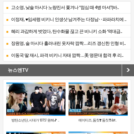
고소영, 낮술 마시다 노량진서 쫓겨나 “점심 때 4병 마셔”(바..
이정재, ♥임세령 비키니 인생샷 남겨주는 다정남‥파파라치에 ..
혜리 과감하게 벗었다, 탄수화물 끊고 끈 비니키 소화 ‘역대급..
장원영, 술 마시다 흘러내린 옷자락 깜짝…리즈 갱신한 인형 비..
이동국 딸 재시, 파격 비키니 자태 깜짝…美 명문대 합격 후 리..
뉴스엔TV
방탄소년단, 시대가 ‘BTS’ 원해🎵 ..
에이티즈, 둠칫❣️ 둠칫❣&#..