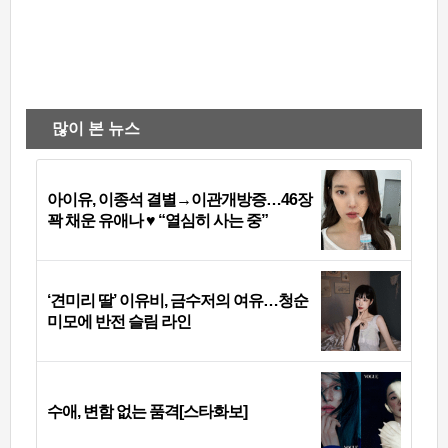
많이 본 뉴스
아이유, 이종석 결별→이관개방증…46장
꽉 채운 유애나 ♥ “열심히 사는 중”
‘견미리 딸’ 이유비, 금수저의 여유…청순
미모에 반전 슬림 라인
수애, 변함 없는 품격[스타화보]