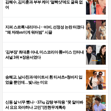
김혜수, 김지훈과 부부 케미 ‘얼빡샷’에도 굴욕 없
어
지퍼 스르륵 내리더니‥비비, 선정성 논란 터졌다
“왜 저래vs이게 워터밤” 시끌
‘김부장’ 최대훈 아내, 미스코리아 善+미스 인터내
셔널 3위 ♥장윤서였다
송혜교, 남사친과 데이트서 흰 티셔츠+청바지 입
었을 뿐인데…빛나는 미모
신동 살 너무 뺐나‥37㎏ 감량 부작용 “못 알아봐
서 요요 와야하나 고민”(전현무계획4)