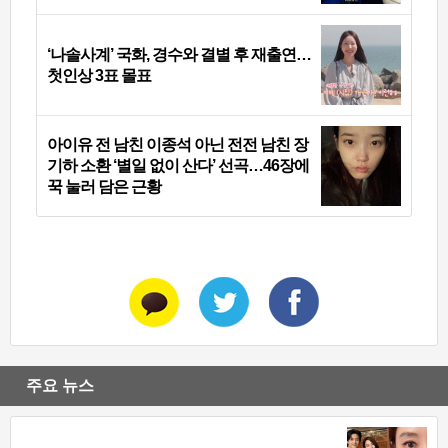
‘나솔사계’ 국화, 경수와 결별 후 재출연…
첫인상 3표 몰표
아이유 전 남친 이종석 아닌 전전 남친 장
기하 소환 ‘별일 없이 산다’ 선곡…46장에
꾹 눌러 담은 근황
주요 뉴스