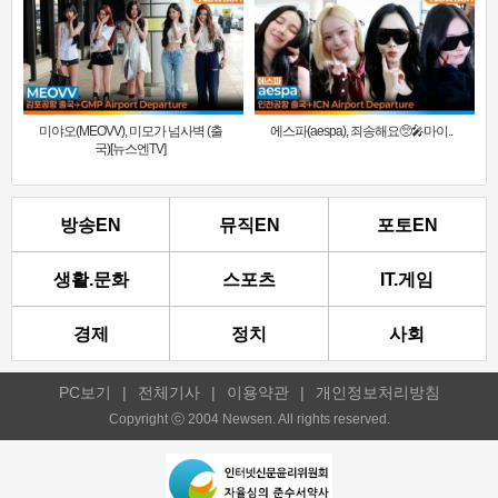
미야오(MEOVV), 미모가 넘사벽 (출
에스파(aespa), 죄송해요🥺🎤마이..
국)[뉴스엔TV]
방송EN
뮤직EN
포토EN
생활.문화
스포츠
IT.게임
경제
정치
사회
PC보기
|
전체기사
|
이용약관
|
개인정보처리방침
Copyright ⓒ 2004 Newsen. All rights reserved.