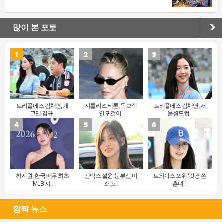
많이 본 포토
트리플에스 김채연, 개
샤를리즈 테론, 독보적
트리플에스 김채연, 서
그맨 김규..
인 귀걸이..
울월드컵..
하지원, 한국 배우 최초
엔믹스 설윤 ‘눈부신 미
트와이스 쯔위 ‘갓경 쓴
MLB 시..
소’[포..
훈녀’..
깜짝 뉴스