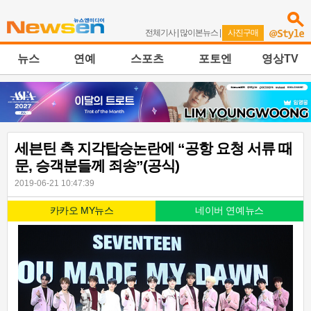
전체기사
|
많이본뉴스
|
사진구매
뉴스
연예
스포츠
포토엔
영상TV
세븐틴 측 지각탑승논란에 “공항 요청 서류 때
문, 승객분들께 죄송”(공식)
2019-06-21 10:47:39
카카오 MY뉴스
네이버 연예뉴스