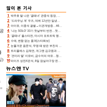
박주호 딸 나은 ‘골때녀’ 관중석 등장, 김민재 복제인간 보고 혼란 [결정적장면]
‘드라우닝 걔’ 우즈, 데뷔 12년만 일냈다…체조경기장 입성 확정
아이유, 이종석 결별→이관개방증…46장 꽉 채운 유애나 ♥ “열심히 사는 중”
비공
‘나는 SOLO’ 33기 첫날부터 반전…첫인상 0표 영호, 호감남 급부상
‘골때녀’ 올스타전, 마시마 포트트릭 맹추격전 5:4 골 잔치 ‘짜릿’ [어제TV]
수애, 변함 없는 품격[스타화보]
눈물겨운 음문석, 무명 때 받은 부친의 전재산→폐암 父 세상 떠나기 전 여행(유퀴즈)[어제TV]
트리플에스 김채연, 개그맨 김규원과 함께 프리뷰쇼 진행 [포토엔HD]
를
‘견미리 딸’ 이유비, 금수저의 여유…청순 미모에 반전 슬림 라인
임)
라이즈 성찬X은석, 8일 잠실야구장 뜬다…시구 시타+특별공연까지
스
=