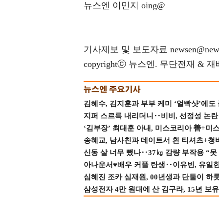
뉴스엔 이민지 oing@
기사제보 및 보도자료 newsen@news
copyrightⓒ 뉴스엔. 무단전재 & 
김혜수, 김지훈과 부부 케미 ‘얼빡샷’에도
지퍼 스르륵 내리더니‥비비, 선정성 논란 터
‘김부장’ 최대훈 아내, 미스코리아 善+미
송혜교, 남사친과 데이트서 흰 티셔츠+청
신동 살 너무 뺐나‥37㎏ 감량 부작용 “못
아나운서♥배우 커플 탄생‥이유빈, 유일한 최
심혜진 조카 심재원, 00년생과 단둘이 하룻밤
삼성전자 4만 원대에 산 김구라, 15년 보유