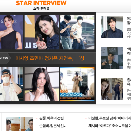
안
잘생
[
스
안효
‘
아? 
[
우
됐다
한
욕..
[
이
루언
-
김풍, 치욕의 전립...
-
이정현, 무보정 맞아? 어마어마한
-
손담비, 일본서 신...
-
채시라 “아프다” 호소→모델 이소