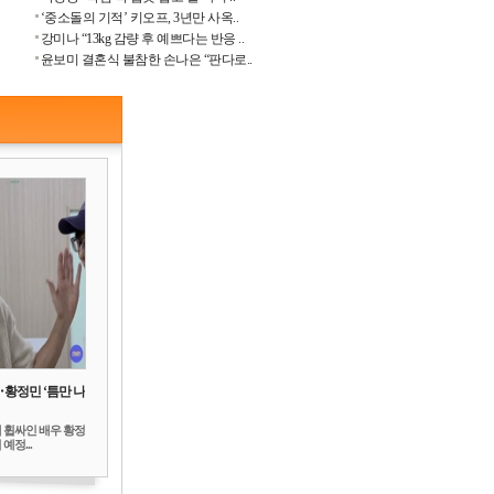
‘중소돌의 기적’ 키오프, 3년만 사옥..
강미나 “13kg 감량 후 예쁘다는 반응 ..
윤보미 결혼식 불참한 손나은 “판다로..
‥황정민 ‘틈만 나
 휩싸인 배우 황정
예정...