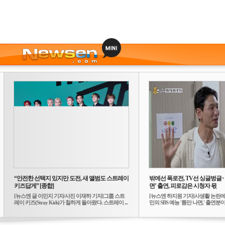
“안전한 선택지 있지만 도전, 새 앨범도 스트레이
밖에선 폭로전, TV선 싱글벙글
키즈답게” [종합]
면’ 출연, 피로감은 시청자 몫
[뉴스엔 글 이민지 기자/사진 이재하 기자]그룹 스트
[뉴스엔 하지원 기자]사생활 논란에
레이 키즈(Stray Kids)가 칠하게 돌아왔다. 스트레이 ...
민의 SBS 예능 '틈만 나면,' 출연분이 