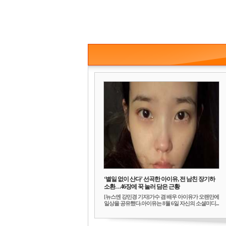
‘별일 없이 산다’ 선곡한 아이유, 전 남친 장기하
소환…46장에 꾹 눌러 담은 근황
[뉴스엔 강민경 기자]가수 겸 배우 아이유가 오랜만에
일상을 공유했다.아이유는 8월 6일 자신의 소셜미디...