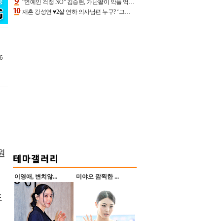
“연예인 걱정 NO” 김승현, 가난팔이 악플 억울할만‥아내+딸과 日 여행
재혼 강성연 ♥2살 연하 의사남편 누구? ‘그알’ 자문의에 훈남 비주얼 초엘리트 스펙 [종합]
6
원
이영애, 변치않...
미야오 깜찍한 ...
도