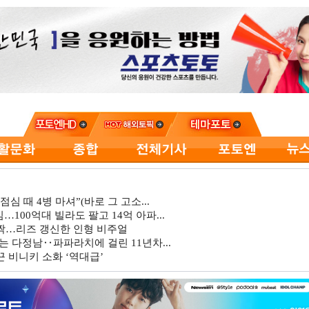
심 때 4병 마셔”(바로 그 고소...
…100억대 빌라도 팔고 14억 아파...
깜짝…리즈 갱신한 인형 비주얼
는 다정남‥파파라치에 걸린 11년차...
 비니키 소화 ‘역대급’