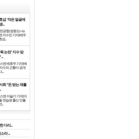
효섭 ‘작은 얼굴에
...
인천공항(영종도)=뉴
엔 지수진 기자]배우
섭..
학폭 논란’ 지수 맞
...
뉴스엔 배효주 기자]배
 지수의 근황이 공개
...
서희 “돈 받는 쟤를
.
뉴스엔 이슬기 기자]아
돌 연습생 출신 인플
..
 다리...
라 ...