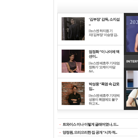
‘김부장’ 감독, 소지섭
...
[뉴스엔 하지원 기
자]'김부장' 이승영 감..
엄정화 “이 나이에 액
션이...
[뉴스엔 배효주 기자]엄
정화가 '오케이 마담
&#..
박성웅 “폭염 속 갑옷
입...
[뉴스엔 배효주 기자]박
성웅이 폭염에도 불구
하고 K..
-
트와이스 미나 이렇게 글래머였나, 드...
-
양정원, 으리으리한 집 공개 “시차 적...