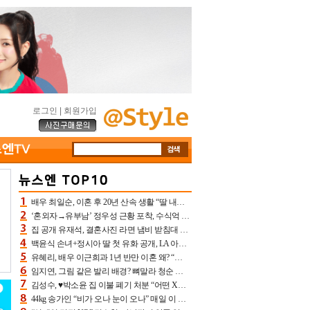
로그인
|
회원가입
배우 최일순, 이혼 후 20년 산속 생활 “딸 내가 버렸다고 원망‥맘 아파”(특종)[어제TV]
‘혼외자→유부남’ 정우성 근황 포착, 수식억 해킹 피해 후배 만났다 “존경하는”
집 공개 유재석, 결혼사진 라면 냄비 받침대 되고 분노‥가족사진도 피해(놀뭐)[어제TV]
백윤식 손녀+정시아 딸 첫 유화 공개, LA 아트쇼→서울국제조각페스타 작가다운 수준급 실력
유혜리, 배우 이근희과 1년 반만 이혼 왜? “식칼 꽂고 의자 던져” 충격 폭로(특종)[어제TV]
임지연, 그림 같은 발리 배경? 뼈말라 청순 비키니 핏에 상대 안 되네
김성수, ♥박소윤 집 이불 폐기 처분 “어떤 X이랑 썼을지 몰라” 질투(신랑수업2)[어제TV]
44kg 송가인 “비가 오나 눈이 오나” 매일 이 운동, 허벅지 근육량 상승+체지방 감소