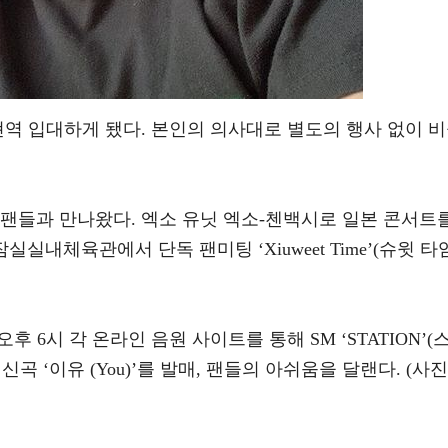
현역 입대하게 됐다. 본인의 의사대로 별도의 행사 없이 
 팬들과 만나왔다. 엑소 유닛 엑소-첸백시로 일본 콘서트
실내체육관에서 단독 팬미팅 ‘Xiuweet Time’(슈윗 타
후 6시 각 온라인 음원 사이트를 통해 SM ‘STATION’(
신곡 ‘이유 (You)’를 발매, 팬들의 아쉬움을 달랜다. (사진