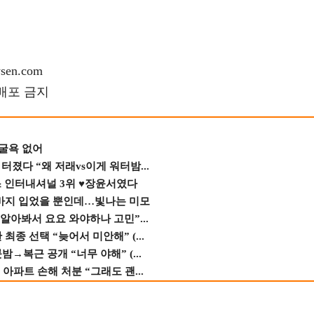
en.com
재배포 금지
 굴욕 없어
졌다 “왜 저래vs이게 워터밤...
스 인터내셔널 3위 ♥장윤서였다
바지 입었을 뿐인데…빛나는 미모
 알아봐서 요요 와야하나 고민”...
종 선택 “늦어서 미안해” (...
→복근 공개 “너무 야해” (...
 아파트 손해 처분 “그래도 괜...