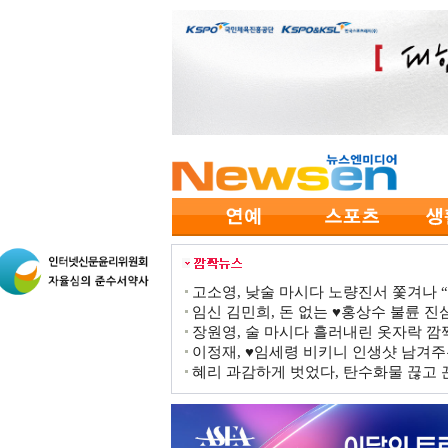
고소영, 낮술 마시다 노량진서 쫓겨나 “점
임신 김민희, 돈 없는 ♥홍상수 불륜 진심
장원영, 술 마시다 흘러내린 옷자락 
이정재, ♥임세령 비키니 인생샷 남겨주
혜리 과감하게 벗었다, 탄수화물 끊고 끈