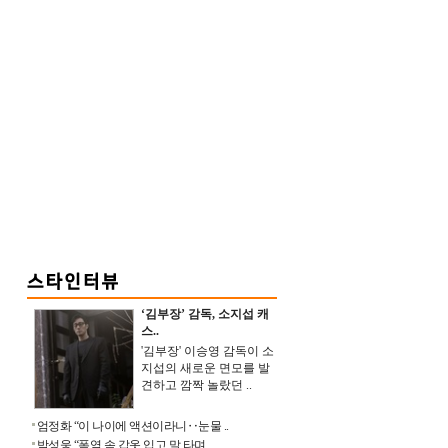
‘김부장’ 감독, 소지섭 캐
스..
'김부장' 이승영 감독이 소
지섭의 새로운 면모를 발
견하고 깜짝 놀랐던 ..
엄정화 “이 나이에 액션이라니‥눈물 ..
박성웅 “폭염 속 갑옷 입고 말 타며 ..