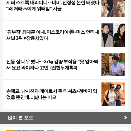
지퍼 스르륵 내리더니‥비비, 선정성 논란 터졌다
“왜 저래vs이게 워터밤” 시끌
‘김부장’ 최대훈 아내, 미스코리아 善+미스 인터내
셔널 3위 ♥장윤서였다
신동 살 너무 뺐나‥37㎏ 감량 부작용 “못 알아봐
서 요요 와야하나 고민”(전현무계획4)
송혜교, 남사친과 데이트서 흰 티셔츠+청바지 입
었을 뿐인데…빛나는 미모
많이 본 포토