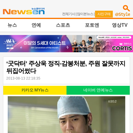
전체기사
|
많이본뉴스
|
사진구매
뉴스
연예
스포츠
포토엔
영상TV
‘굿닥터’ 주상욱 정직-감봉처분, 주원 잘못까지
뒤집어썼다
2013-08-13 22:18:35
카카오 MY뉴스
네이버 연예뉴스