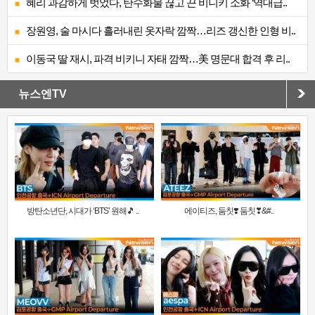
혜리 과감하게 벗었다, 탄수화물 끊고 끈 비니키 소화 ‘역대급..
장원영, 술 마시다 흘러내린 옷자락 깜짝…리즈 갱신한 인형 비..
이동국 딸 재시, 파격 비키니 자태 깜짝…美 명문대 합격 후 리..
뉴스엔TV
방탄소년단, 시대가 ‘BTS’ 원해🎵 ..
에이티즈, 둠칫❣️ 둠칫❣&#..