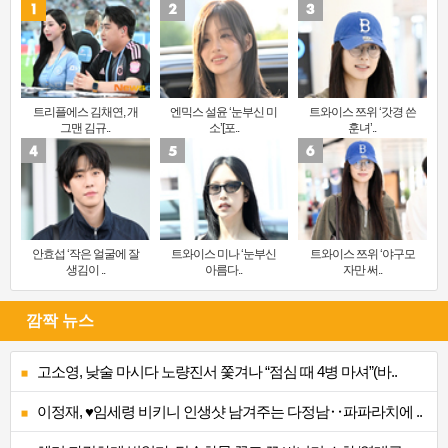
트리플에스 김채연, 개
엔믹스 설윤 ‘눈부신 미
트와이스 쯔위 ‘갓경 쓴
그맨 김규..
소’[포..
훈녀’..
안효섭 ‘작은 얼굴에 잘
트와이스 미나 ‘눈부신
트와이스 쯔위 ‘야구모
생김이 ..
아름다..
자만 써..
깜짝 뉴스
고소영, 낮술 마시다 노량진서 쫓겨나 “점심 때 4병 마셔”(바..
이정재, ♥임세령 비키니 인생샷 남겨주는 다정남‥파파라치에 ..