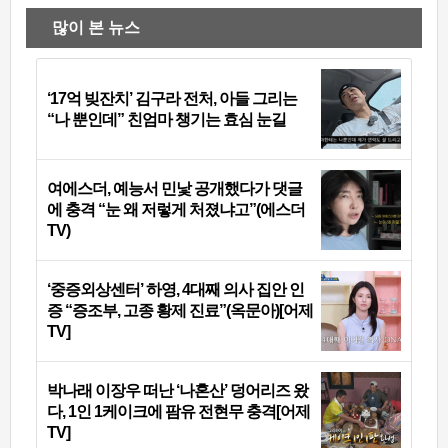
많이 본 뉴스
‘17억 빚잔치’ 김구라 전처, 아들 그리는
“나 뿐인데” 친엄마 챙기는 효심 눈길
여에스더, 예능서 민낯 공개했다가 댓글
에 충격 “눈 왜 저렇게 처졌냐고”(에스더
TV)
‘중증외상센터’ 하영, 4대째 의사 집안 인
증 “증조부, 고종 황제 진료”(옥문아)[어제
TV]
박나래 이장우 떠난 ‘나혼산’ 덩어리즈 왔
다, 1인 1케이크에 팜유 전현무 충격[어제
TV]