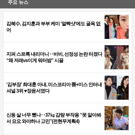
주요 뉴스
김혜수, 김지훈과 부부 케미 ‘얼빡샷’에도 굴욕 없
어
지퍼 스르륵 내리더니‥비비, 선정성 논란 터졌다
“왜 저래vs이게 워터밤” 시끌
‘김부장’ 최대훈 아내, 미스코리아 善+미스 인터내
셔널 3위 ♥장윤서였다
신동 살 너무 뺐나‥37㎏ 감량 부작용 “못 알아봐
서 요요 와야하나 고민”(전현무계획4)