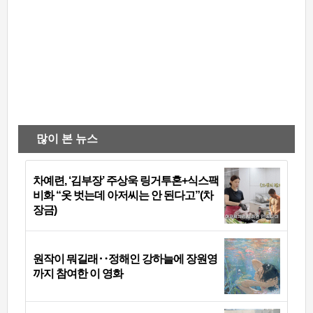
많이 본 뉴스
차예련, ‘김부장’ 주상욱 링거투혼+식스팩
비화 “옷 벗는데 아저씨는 안 된다고”(차
장금)
원작이 뭐길래‥정해인 강하늘에 장원영
까지 참여한 이 영화