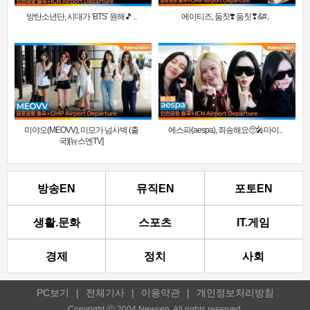
방탄소년단, 시대가 ‘BTS’ 원해🎵 ..
에이티즈, 둠칫❣️ 둠칫❣&#..
미야오(MEOVV), 미모가 넘사벽 (출
에스파(aespa), 죄송해요🥺🎤마이..
국)[뉴스엔TV]
방송EN
뮤직EN
포토EN
생활.문화
스포츠
IT.게임
경제
정치
사회
PC보기
|
전체기사
|
이용약관
|
개인정보처리방침
Copyright ⓒ 2004 Newsen. All rights reserved.