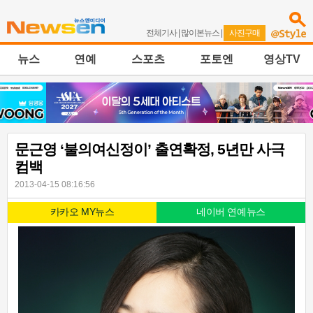
전체기사
|
많이본뉴스
|
사진구매
뉴스
연예
스포츠
포토엔
영상TV
문근영 ‘불의여신정이’ 출연확정, 5년만 사극
컴백
2013-04-15 08:16:56
카카오 MY뉴스
네이버 연예뉴스