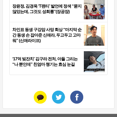
장윤정, 김경욱 ‘T팬티’ 발언에 정색 “묻지
않았는데, 그것도 성희롱”(장공장)
차인표 동생 구강암 사망 회상 “마지막 순
간 동생 손 잡아준 신애라, 두고두고 고마
워” (신애라이프)
‘17억 빚잔치’ 김구라 전처, 아들 그리는
“나 뿐인데” 친엄마 챙기는 효심 눈길