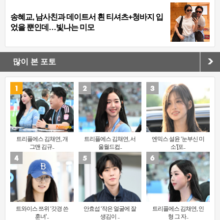
송혜교, 남사친과 데이트서 흰 티셔츠+청바지 입
었을 뿐인데…빛나는 미모
많이 본 포토
트리플에스 김채연, 개
트리플에스 김채연, 서
엔믹스 설윤 ‘눈부신 미
그맨 김규..
울월드컵..
소’[포..
트와이스 쯔위 ‘갓경 쓴
안효섭 ‘작은 얼굴에 잘
트리플에스 김채연, 인
훈녀’..
생김이 ..
형 그 자..