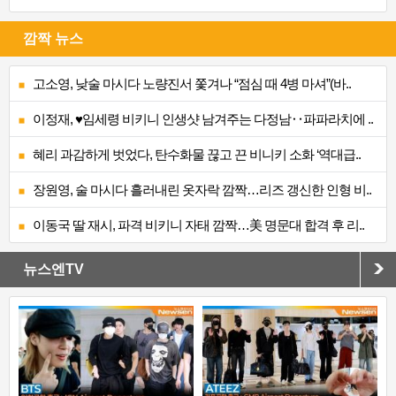
깜짝 뉴스
고소영, 낮술 마시다 노량진서 쫓겨나 “점심 때 4병 마셔”(바..
이정재, ♥임세령 비키니 인생샷 남겨주는 다정남‥파파라치에 ..
혜리 과감하게 벗었다, 탄수화물 끊고 끈 비니키 소화 ‘역대급..
장원영, 술 마시다 흘러내린 옷자락 깜짝…리즈 갱신한 인형 비..
이동국 딸 재시, 파격 비키니 자태 깜짝…美 명문대 합격 후 리..
뉴스엔TV