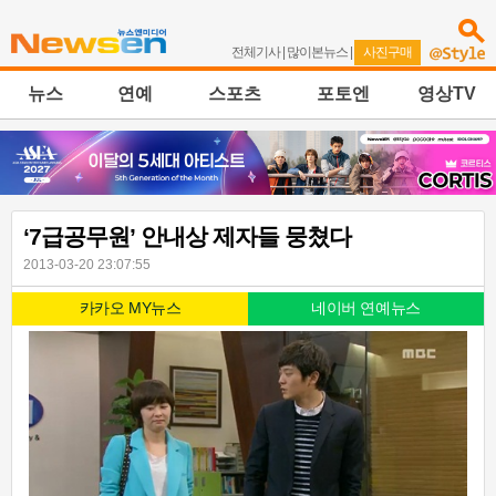
전체기사
|
많이본뉴스
|
사진구매
뉴스
연예
스포츠
포토엔
영상TV
‘7급공무원’ 안내상 제자들 뭉쳤다
2013-03-20 23:07:55
카카오 MY뉴스
네이버 연예뉴스