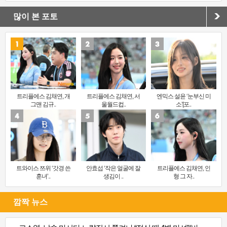
많이 본 포토
트리플에스 김채연, 개
트리플에스 김채연, 서
엔믹스 설윤 ‘눈부신 미
그맨 김규..
울월드컵..
소’[포..
트와이스 쯔위 ‘갓경 쓴
안효섭 ‘작은 얼굴에 잘
트리플에스 김채연, 인
훈녀’..
생김이 ..
형 그 자..
깜짝 뉴스