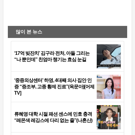
많이 본 뉴스
‘17억 빚잔치’ 김구라 전처, 아들 그리는
“나 뿐인데” 친엄마 챙기는 효심 눈길
‘중증외상센터’ 하영, 4대째 의사 집안 인
증 “증조부, 고종 황제 진료”(옥문아)[어제
TV]
류혜영 대학 시절 패션 센스에 민호 충격
“레몬색 레깅스에 다리 없는 줄”(나혼산)