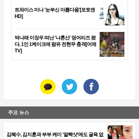
트와이스 미나 ‘눈부신 아름다움’[포토엔
HD]
박나래 이장우 떠난 ‘나혼산’ 덩어리즈 왔
다, 1인 1케이크에 팜유 전현무 충격[어제
TV]
주요 뉴스
김혜수, 김지훈과 부부 케미 ‘얼빡샷’에도 굴욕 없