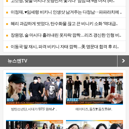
고소영, 낮술 마시다 노량진서 쫓겨나 “점심 때 4병 마셔”(바..
이정재, ♥임세령 비키니 인생샷 남겨주는 다정남‥파파라치에 ..
혜리 과감하게 벗었다, 탄수화물 끊고 끈 비니키 소화 ‘역대급..
장원영, 술 마시다 흘러내린 옷자락 깜짝…리즈 갱신한 인형 비..
이동국 딸 재시, 파격 비키니 자태 깜짝…美 명문대 합격 후 리..
뉴스엔TV
방탄소년단, 시대가 ‘BTS’ 원해🎵 ..
에이티즈, 둠칫❣️ 둠칫❣&#..