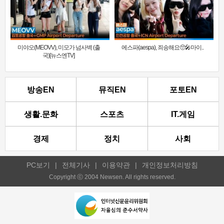
미야오(MEOVV), 미모가 넘사벽 (출
에스파(aespa), 죄송해요🥺🎤마이..
국)[뉴스엔TV]
방송EN
뮤직EN
포토EN
생활.문화
스포츠
IT.게임
경제
정치
사회
PC보기
|
전체기사
|
이용약관
|
개인정보처리방침
Copyright ⓒ 2004 Newsen. All rights reserved.