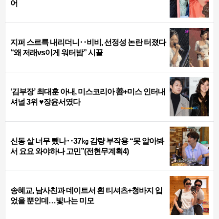
어
지퍼 스르륵 내리더니‥비비, 선정성 논란 터졌다
“왜 저래vs이게 워터밤” 시끌
‘김부장’ 최대훈 아내, 미스코리아 善+미스 인터내
셔널 3위 ♥장윤서였다
신동 살 너무 뺐나‥37㎏ 감량 부작용 “못 알아봐
서 요요 와야하나 고민”(전현무계획4)
송혜교, 남사친과 데이트서 흰 티셔츠+청바지 입
었을 뿐인데…빛나는 미모