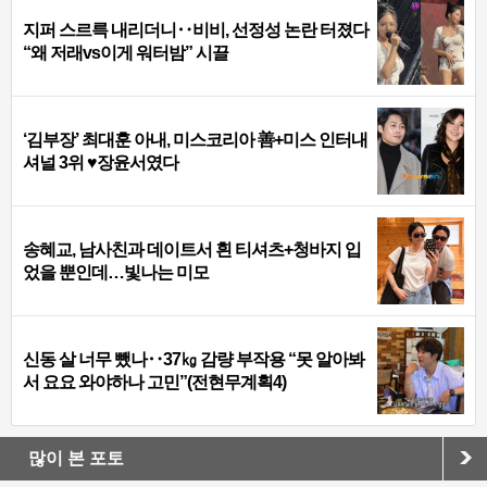
지퍼 스르륵 내리더니‥비비, 선정성 논란 터졌다
“왜 저래vs이게 워터밤” 시끌
‘김부장’ 최대훈 아내, 미스코리아 善+미스 인터내
셔널 3위 ♥장윤서였다
송혜교, 남사친과 데이트서 흰 티셔츠+청바지 입
었을 뿐인데…빛나는 미모
신동 살 너무 뺐나‥37㎏ 감량 부작용 “못 알아봐
서 요요 와야하나 고민”(전현무계획4)
많이 본 포토