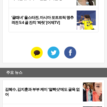
‘골때녀’ 올스타전, 마시마 포트트릭 맹추
격전 5:4 골 잔치 ‘짜릿’ [어제TV]
주요 뉴스
김혜수, 김지훈과 부부 케미 ‘얼빡샷’에도 굴욕 없
어