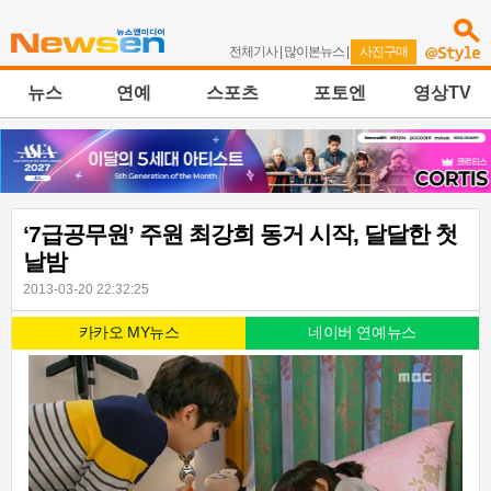
전체기사
|
많이본뉴스
|
사진구매
뉴스
연예
스포츠
포토엔
영상TV
‘7급공무원’ 주원 최강희 동거 시작, 달달한 첫
날밤
2013-03-20 22:32:25
카카오 MY뉴스
네이버 연예뉴스