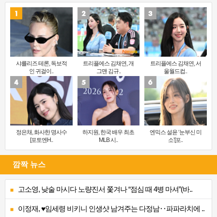
샤를리즈 테론, 독보적
트리플에스 김채연, 개
트리플에스 김채연, 서
인 귀걸이..
그맨 김규..
울월드컵..
정은채, 화사한 명사수
하지원, 한국 배우 최초
엔믹스 설윤 ‘눈부신 미
[포토엔H..
MLB 시..
소’[포..
깜짝 뉴스
고소영, 낮술 마시다 노량진서 쫓겨나 “점심 때 4병 마셔”(바..
이정재, ♥임세령 비키니 인생샷 남겨주는 다정남‥파파라치에 ..