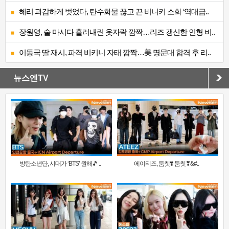
혜리 과감하게 벗었다, 탄수화물 끊고 끈 비니키 소화 ‘역대급..
장원영, 술 마시다 흘러내린 옷자락 깜짝…리즈 갱신한 인형 비..
이동국 딸 재시, 파격 비키니 자태 깜짝…美 명문대 합격 후 리..
뉴스엔TV
방탄소년단, 시대가 ‘BTS’ 원해🎵 ..
에이티즈, 둠칫❣️ 둠칫❣&#..