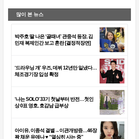
많이 본 뉴스
박주호 딸 나은 ‘골때녀’ 관중석 등장, 김
민재 복제인간 보고 혼란 [결정적장면]
‘드라우닝 걔’ 우즈, 데뷔 12년만 일냈다…
체조경기장 입성 확정
‘나는 SOLO’ 33기 첫날부터 반전…첫인
상 0표 영호, 호감남 급부상
아이유, 이종석 결별→이관개방증…46장
꽉 채운 유애나 ♥ “열심히 사는 중”