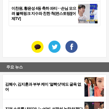
이찬원, 황윤성 4등 축하 파티‥손님 모으
려 블랙핑크 지수와 친한 척(편스토랑)[어
제TV]
주요 뉴스
김혜수, 김지훈과 부부 케미 ‘얼빡샷’에도 굴욕 없
어
지퍼 스르륵 내리더니‥비비, 선정성 논란 터졌다