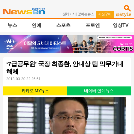
전체기사
|
많이본뉴스
|
사진구매
뉴스
연예
스포츠
포토엔
영상TV
‘7급공무원’ 국장 최종환, 안내상 팀 막무가내
해체
2013-03-20 22:26:51
카카오 MY뉴스
네이버 연예뉴스