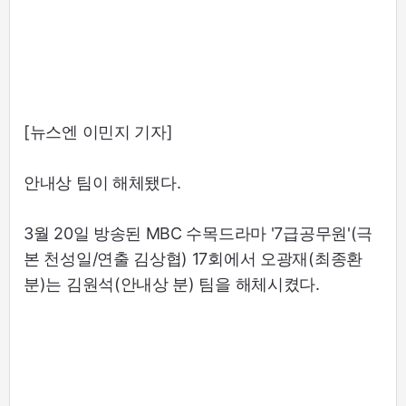
[뉴스엔 이민지 기자]
안내상 팀이 해체됐다.
3월 20일 방송된 MBC 수목드라마 '7급공무원'(극
본 천성일/연출 김상협) 17회에서 오광재(최종환
분)는 김원석(안내상 분) 팀을 해체시켰다.