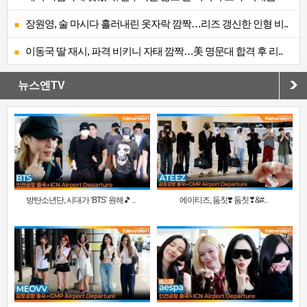
장원영, 술 마시다 흘러내린 옷자락 깜짝…리즈 갱신한 인형 비..
이동국 딸 재시, 파격 비키니 자태 깜짝…美 명문대 합격 후 리..
뉴스엔TV
방탄소년단, 시대가 ‘BTS’ 원해🎵 ..
에이티즈, 둠칫❣️ 둠칫❣&#..