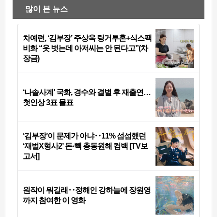
많이 본 뉴스
차예련, ‘김부장’ 주상욱 링거투혼+식스팩
비화 “옷 벗는데 아저씨는 안 된다고”(차
장금)
‘나솔사계’ 국화, 경수와 결별 후 재출연…
첫인상 3표 몰표
‘김부장’이 문제가 아냐‥11% 섭섭했던
‘재벌X형사2’ 돈·빽 총동원해 컴백 [TV보
고서]
원작이 뭐길래‥정해인 강하늘에 장원영
까지 참여한 이 영화