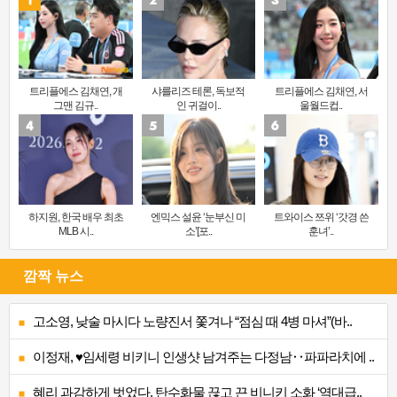
트리플에스 김채연, 개
샤를리즈 테론, 독보적
트리플에스 김채연, 서
그맨 김규..
인 귀걸이..
울월드컵..
하지원, 한국 배우 최초
엔믹스 설윤 ‘눈부신 미
트와이스 쯔위 ‘갓경 쓴
MLB 시..
소’[포..
훈녀’..
깜짝 뉴스
고소영, 낮술 마시다 노량진서 쫓겨나 “점심 때 4병 마셔”(바..
이정재, ♥임세령 비키니 인생샷 남겨주는 다정남‥파파라치에 ..
혜리 과감하게 벗었다, 탄수화물 끊고 끈 비니키 소화 ‘역대급..