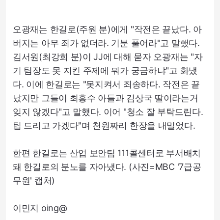
오광재는 한길로(주원 분)에게 "작전은 끝났다. 아
버지는 아무 죄가 없더라. 기분 풀어라"고 말했다.
김서원(최강희 분)이 JJ에 대해 묻자 오광재는 "자
기 팀장도 못 지킨 주제에 뭐가 궁금하냐"고 화냈
다. 이에 한길로는 "못지켜서 죄송하다. 작전은 끝
났지만 그들이 최흥수 아들과 김상국 딸이라는거
잊지 않겠다"고 말했다. 이어 "청소 잘 부탁드린다.
팁 드리고 가겠다"며 천원짜리 한장을 내밀었다.
한편 한길로는 산업 보안팀 111콜센터로 부서배치
돼 한길로의 분노를 자아냈다. (사진=MBC '7급공
무원' 캡처)
이민지 oing@