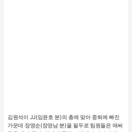
김원석이 JJ(임윤호 분)의 총에 맞아 중퇴에 빠진
가운데 장영순(장영남 분)을 필두로 팀원들은 애써