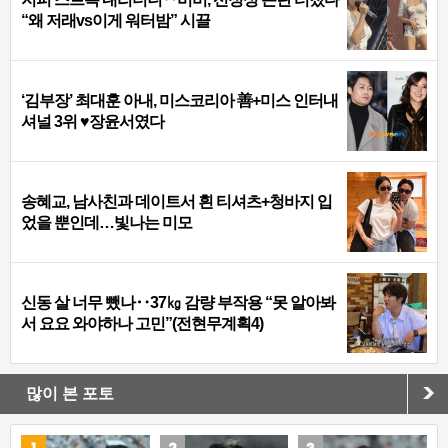
“왜 저래vs이게 워터밤” 시끌
‘김부장’ 최대훈 아내, 미스코리아 善+미스 인터내
셔널 3위 ♥장윤서였다
송혜교, 남사친과 데이트서 흰 티셔츠+청바지 입
었을 뿐인데…빛나는 미모
신동 살 너무 뺐나‥37㎏ 감량 부작용 “못 알아봐
서 요요 와야하나 고민”(전현무계획4)
많이 본 포토