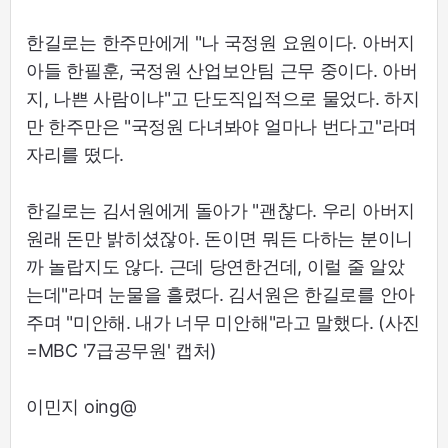
한길로는 한주만에게 "나 국정원 요원이다. 아버지
아들 한필훈, 국정원 산업보안팀 근무 중이다. 아버
지, 나쁜 사람이냐"고 단도직입적으로 물었다. 하지
만 한주만은 "국정원 다녀봐야 얼마나 번다고"라며
자리를 떴다.
한길로는 김서원에게 돌아가 "괜찮다. 우리 아버지
원래 돈만 밝히셨잖아. 돈이면 뭐든 다하는 분이니
까 놀랍지도 않다. 근데 당연한건데, 이럴 줄 알았
는데"라며 눈물을 흘렸다. 김서원은 한길로를 안아
주며 "미안해. 내가 너무 미안해"라고 말했다. (사진
=MBC '7급공무원' 캡처)
이민지 oing@