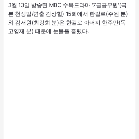
3월 13일 방송된 MBC 수목드라마 '7급공무원'(극
본 천성일/연출 김상협) 15회에서 한길로(주원 분)
와 김서원(최강희 분)은 한길로 아버지 한주만(독
고영재 분) 때문에 눈물을 흘렸다.