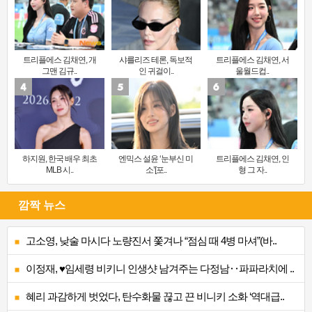
트리플에스 김채연, 개
샤를리즈 테론, 독보적
트리플에스 김채연, 서
그맨 김규..
인 귀걸이..
울월드컵..
하지원, 한국 배우 최초
엔믹스 설윤 ‘눈부신 미
트리플에스 김채연, 인
MLB 시..
소’[포..
형 그 자..
깜짝 뉴스
고소영, 낮술 마시다 노량진서 쫓겨나 “점심 때 4병 마셔”(바..
이정재, ♥임세령 비키니 인생샷 남겨주는 다정남‥파파라치에 ..
혜리 과감하게 벗었다, 탄수화물 끊고 끈 비니키 소화 ‘역대급..