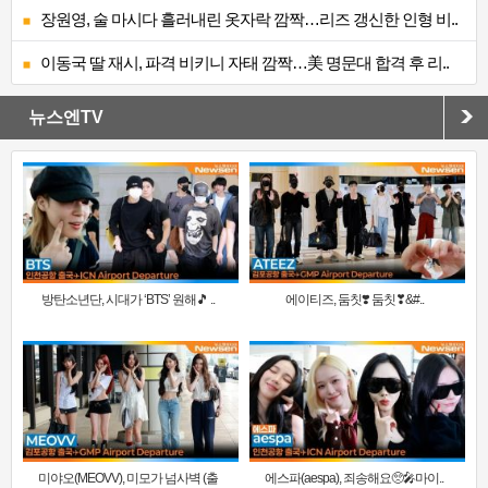
장원영, 술 마시다 흘러내린 옷자락 깜짝…리즈 갱신한 인형 비..
이동국 딸 재시, 파격 비키니 자태 깜짝…美 명문대 합격 후 리..
뉴스엔TV
방탄소년단, 시대가 ‘BTS’ 원해🎵 ..
에이티즈, 둠칫❣️ 둠칫❣&#..
미야오(MEOVV), 미모가 넘사벽 (출
에스파(aespa), 죄송해요🥺🎤마이..