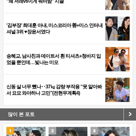
“왜 저래vs이게 워터밤” 시끌
‘김부장’ 최대훈 아내, 미스코리아 善+미스 인터내
셔널 3위 ♥장윤서였다
송혜교, 남사친과 데이트서 흰 티셔츠+청바지 입
었을 뿐인데…빛나는 미모
신동 살 너무 뺐나‥37㎏ 감량 부작용 “못 알아봐
서 요요 와야하나 고민”(전현무계획4)
많이 본 포토