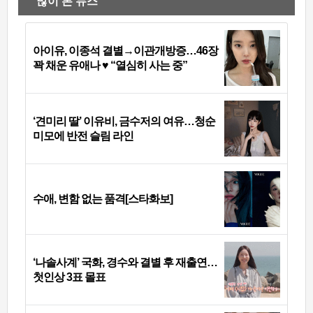
많이 본 뉴스
아이유, 이종석 결별→이관개방증…46장
꽉 채운 유애나 ♥ “열심히 사는 중”
‘견미리 딸’ 이유비, 금수저의 여유…청순
미모에 반전 슬림 라인
수애, 변함 없는 품격[스타화보]
‘나솔사계’ 국화, 경수와 결별 후 재출연…
첫인상 3표 몰표