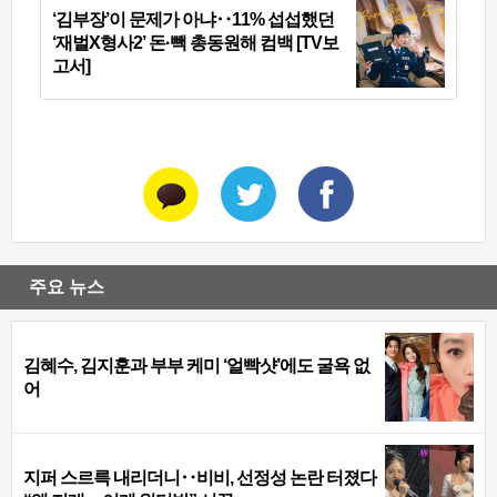
‘김부장’이 문제가 아냐‥11% 섭섭했던
‘재벌X형사2’ 돈·빽 총동원해 컴백 [TV보
고서]
주요 뉴스
김혜수, 김지훈과 부부 케미 ‘얼빡샷’에도 굴욕 없
어
지퍼 스르륵 내리더니‥비비, 선정성 논란 터졌다