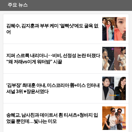
주요 뉴스
김혜수, 김지훈과 부부 케미 ‘얼빡샷’에도 굴욕 없
어
지퍼 스르륵 내리더니‥비비, 선정성 논란 터졌다
“왜 저래vs이게 워터밤” 시끌
‘김부장’ 최대훈 아내, 미스코리아 善+미스 인터내
셔널 3위 ♥장윤서였다
송혜교, 남사친과 데이트서 흰 티셔츠+청바지 입
었을 뿐인데…빛나는 미모