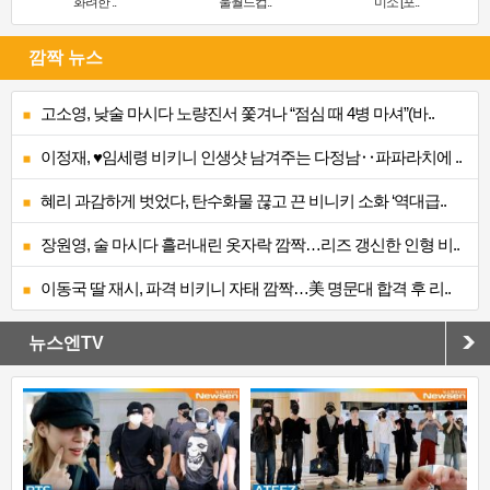
‘화려한 ..
울월드컵..
미소 [포..
깜짝 뉴스
고소영, 낮술 마시다 노량진서 쫓겨나 “점심 때 4병 마셔”(바..
이정재, ♥임세령 비키니 인생샷 남겨주는 다정남‥파파라치에 ..
혜리 과감하게 벗었다, 탄수화물 끊고 끈 비니키 소화 ‘역대급..
장원영, 술 마시다 흘러내린 옷자락 깜짝…리즈 갱신한 인형 비..
이동국 딸 재시, 파격 비키니 자태 깜짝…美 명문대 합격 후 리..
뉴스엔TV