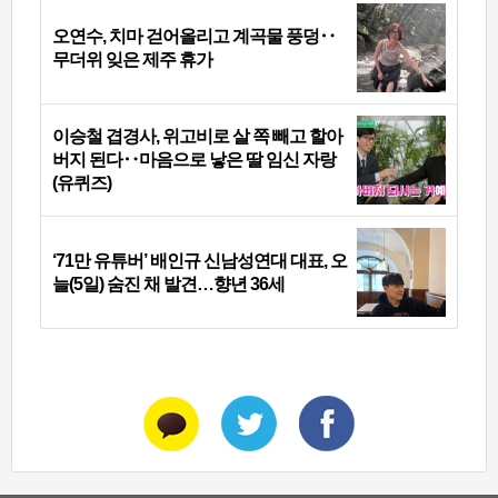
오연수, 치마 걷어올리고 계곡물 풍덩‥
무더위 잊은 제주 휴가
이승철 겹경사, 위고비로 살 쪽 빼고 할아
버지 된다‥마음으로 낳은 딸 임신 자랑
(유퀴즈)
‘71만 유튜버’ 배인규 신남성연대 대표, 오
늘(5일) 숨진 채 발견…향년 36세