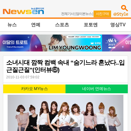
전체기사
|
많이본뉴스
|
사진구매
뉴스
연예
스포츠
포토엔
영상TV
소녀시대 깜짝 컴백 속내 “숨기느라 혼났다..입
근질근질”(인터뷰⑥)
2010-11-03 07:59:02
카카오 MY뉴스
네이버 연예뉴스