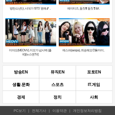
방탄소년단, 시대가 ‘BTS’ 원해🎵 ..
에이티즈, 둠칫❣️ 둠칫❣&#..
미야오(MEOVV), 미모가 넘사벽 (출
에스파(aespa), 죄송해요🥺🎤마이..
국)[뉴스엔TV]
방송EN
뮤직EN
포토EN
생활.문화
스포츠
IT.게임
경제
정치
사회
PC보기
|
전체기사
|
이용약관
|
개인정보처리방침