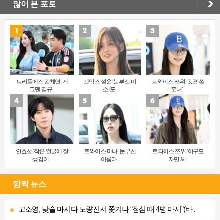
많이 본 포토
트리플에스 김채연, 개
엔믹스 설윤 ‘눈부신 미
트와이스 쯔위 ‘갓경 쓴
그맨 김규..
소’[포..
훈녀’..
안효섭 ‘작은 얼굴에 잘
트와이스 미나 ‘눈부신
트와이스 쯔위 ‘야구모
생김이 ..
아름다..
자만 써..
깜짝 뉴스
고소영, 낮술 마시다 노량진서 쫓겨나 “점심 때 4병 마셔”(바..