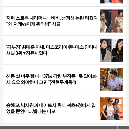
지퍼 스르륵 내리더니‥비비, 선정성 논란 터졌다
“왜 저래vs이게 워터밤” 시끌
‘김부장’ 최대훈 아내, 미스코리아 善+미스 인터내
셔널 3위 ♥장윤서였다
신동 살 너무 뺐나‥37㎏ 감량 부작용 “못 알아봐
서 요요 와야하나 고민”(전현무계획4)
송혜교, 남사친과 데이트서 흰 티셔츠+청바지 입
었을 뿐인데…빛나는 미모