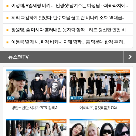
이정재, ♥임세령 비키니 인생샷 남겨주는 다정남‥파파라치에 ..
혜리 과감하게 벗었다, 탄수화물 끊고 끈 비니키 소화 ‘역대급..
장원영, 술 마시다 흘러내린 옷자락 깜짝…리즈 갱신한 인형 비..
이동국 딸 재시, 파격 비키니 자태 깜짝…美 명문대 합격 후 리..
뉴스엔TV
방탄소년단, 시대가 ‘BTS’ 원해🎵 ..
에이티즈, 둠칫❣️ 둠칫❣&#..