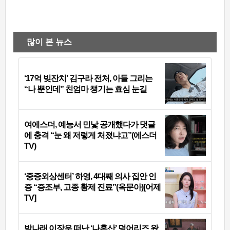
많이 본 뉴스
‘17억 빚잔치’ 김구라 전처, 아들 그리는
“나 뿐인데” 친엄마 챙기는 효심 눈길
여에스더, 예능서 민낯 공개했다가 댓글
에 충격 “눈 왜 저렇게 처졌냐고”(에스더
TV)
‘중증외상센터’ 하영, 4대째 의사 집안 인
증 “증조부, 고종 황제 진료”(옥문아)[어제
TV]
박나래 이장우 떠난 ‘나혼산’ 덩어리즈 왔