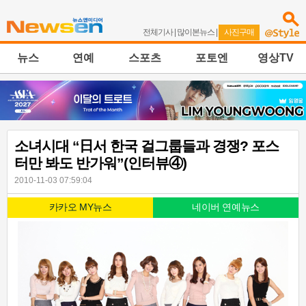
전체기사
|
많이본뉴스
|
사진구매
뉴스
연예
스포츠
포토엔
영상TV
소녀시대 “日서 한국 걸그룹들과 경쟁? 포스
터만 봐도 반가워”(인터뷰④)
2010-11-03 07:59:04
카카오 MY뉴스
네이버 연예뉴스