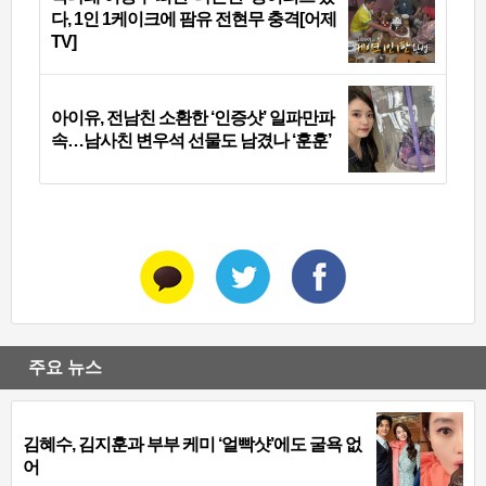
다, 1인 1케이크에 팜유 전현무 충격[어제
TV]
아이유, 전남친 소환한 ‘인증샷’ 일파만파
속…남사친 변우석 선물도 남겼나 ‘훈훈’
주요 뉴스
김혜수, 김지훈과 부부 케미 ‘얼빡샷’에도 굴욕 없
어