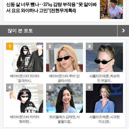
신동 살 너무 뺐나‥37㎏ 감량 부작용 “못 알아봐
서 요요 와야하나 고민”(전현무계획4)
많이 본 포토
베이비몬스터 치키타
베이비몬스터 루카 ‘선
샤를리즈 테론, 독보적
‘걸크러시..
글라스만..
인 귀걸이..
베이비몬스터 치키타
트리플에스 김채연, 서
샤를리즈 테론, 시크한
‘화려한 ..
울월드컵..
미소 [포..