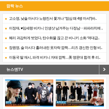
깜짝 뉴스
고소영, 낮술 마시다 노량진서 쫓겨나 “점심 때 4병 마셔”(바..
이정재, ♥임세령 비키니 인생샷 남겨주는 다정남‥파파라치에 ..
혜리 과감하게 벗었다, 탄수화물 끊고 끈 비니키 소화 ‘역대급..
장원영, 술 마시다 흘러내린 옷자락 깜짝…리즈 갱신한 인형 비..
이동국 딸 재시, 파격 비키니 자태 깜짝…美 명문대 합격 후 리..
뉴스엔TV