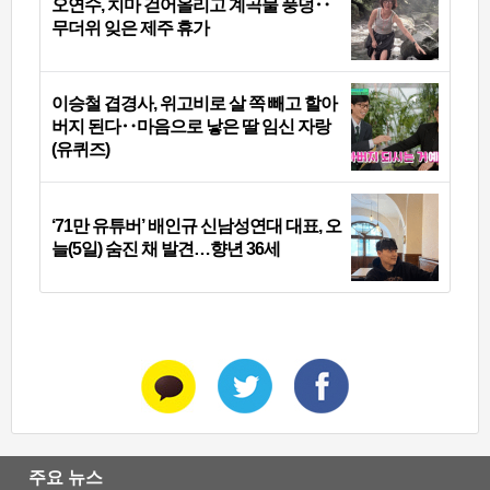
오연수, 치마 걷어올리고 계곡물 풍덩‥
무더위 잊은 제주 휴가
이승철 겹경사, 위고비로 살 쪽 빼고 할아
버지 된다‥마음으로 낳은 딸 임신 자랑
(유퀴즈)
‘71만 유튜버’ 배인규 신남성연대 대표, 오
늘(5일) 숨진 채 발견…향년 36세
주요 뉴스