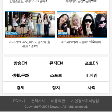
방탄소년단, 시대가 ‘BTS’ 원해🎵 ..
에이티즈, 둠칫❣️ 둠칫❣&#..
미야오(MEOVV), 미모가 넘사벽 (출
에스파(aespa), 죄송해요🥺🎤마이..
국)[뉴스엔TV]
방송EN
뮤직EN
포토EN
생활.문화
스포츠
IT.게임
경제
정치
사회
PC보기
|
전체기사
|
이용약관
|
개인정보처리방침
Copyright ⓒ 2004 Newsen. All rights reserved.