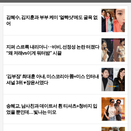
김혜수, 김지훈과 부부 케미 ‘얼빡샷’에도 굴욕 없
어
지퍼 스르륵 내리더니‥비비, 선정성 논란 터졌다
“왜 저래vs이게 워터밤” 시끌
‘김부장’ 최대훈 아내, 미스코리아 善+미스 인터내
셔널 3위 ♥장윤서였다
송혜교, 남사친과 데이트서 흰 티셔츠+청바지 입
었을 뿐인데…빛나는 미모