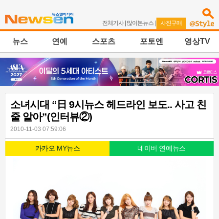
전체기사
|
많이본뉴스
|
사진구매
뉴스
연예
스포츠
포토엔
영상TV
소녀시대 “日 9시뉴스 헤드라인 보도.. 사고 친
줄 알아”(인터뷰②)
2010-11-03 07:59:06
카카오 MY뉴스
네이버 연예뉴스