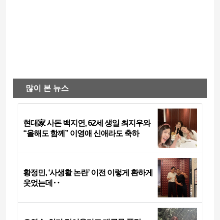
많이 본 뉴스
현대家 사돈 백지연, 62세 생일 최지우와
“올해도 함께” 이영애 신애라도 축하
황정민, ‘사생활 논란’ 이전 이렇게 환하게
웃었는데‥