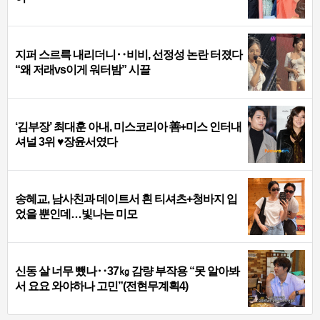
지퍼 스르륵 내리더니‥비비, 선정성 논란 터졌다
“왜 저래vs이게 워터밤” 시끌
‘김부장’ 최대훈 아내, 미스코리아 善+미스 인터내
셔널 3위 ♥장윤서였다
송혜교, 남사친과 데이트서 흰 티셔츠+청바지 입
었을 뿐인데…빛나는 미모
신동 살 너무 뺐나‥37㎏ 감량 부작용 “못 알아봐
서 요요 와야하나 고민”(전현무계획4)