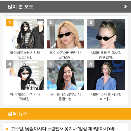
많이 본 포토
베이비몬스터 치키타
베이비몬스터 루카 ‘선
샤를리즈 테론, 독보적
‘걸크러시..
글라스만..
인 귀걸이..
베이비몬스터 치키타
트리플에스 김채연, 서
샤를리즈 테론, 시크한
‘화려한 ..
울월드컵..
미소 [포..
깜짝 뉴스
고소영, 낮술 마시다 노량진서 쫓겨나 “점심 때 4병 마셔”(바..