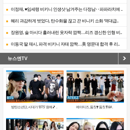
이정재, ♥임세령 비키니 인생샷 남겨주는 다정남‥파파라치에 ..
혜리 과감하게 벗었다, 탄수화물 끊고 끈 비니키 소화 ‘역대급..
장원영, 술 마시다 흘러내린 옷자락 깜짝…리즈 갱신한 인형 비..
이동국 딸 재시, 파격 비키니 자태 깜짝…美 명문대 합격 후 리..
뉴스엔TV
방탄소년단, 시대가 ‘BTS’ 원해🎵 ..
에이티즈, 둠칫❣️ 둠칫❣&#..