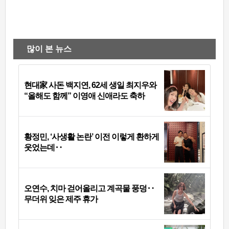
많이 본 뉴스
현대家 사돈 백지연, 62세 생일 최지우와
“올해도 함께” 이영애 신애라도 축하
황정민, ‘사생활 논란’ 이전 이렇게 환하게
웃었는데‥
오연수, 치마 걷어올리고 계곡물 풍덩‥
무더위 잊은 제주 휴가