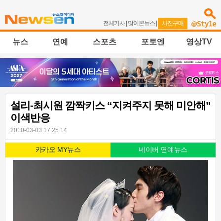
전체기사
|
많이본뉴스
|
사진구매
뉴스
연예
스포츠
포토엔
영상TV
설리-최시원 깜짝키스 “지켜주지 못해 미안해”
이색반응
2010-03-03 17:25:14
카카오 MY뉴스
네이버 연예뉴스