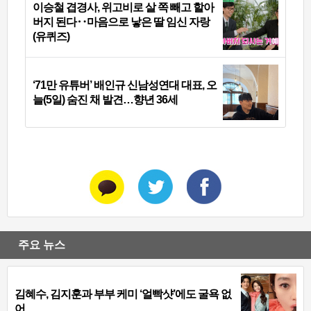
이승철 겹경사, 위고비로 살 쪽 빼고 할아
버지 된다‥마음으로 낳은 딸 임신 자랑
(유퀴즈)
‘71만 유튜버’ 배인규 신남성연대 대표, 오
늘(5일) 숨진 채 발견…향년 36세
주요 뉴스
김혜수, 김지훈과 부부 케미 ‘얼빡샷’에도 굴욕 없
어