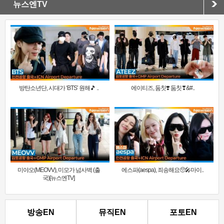
뉴스엔TV
방탄소년단, 시대가 ‘BTS’ 원해🎵 ..
에이티즈, 둠칫❣️ 둠칫❣&#..
미야오(MEOVV), 미모가 넘사벽 (출
에스파(aespa), 죄송해요🥺🎤마이..
국)[뉴스엔TV]
방송EN
뮤직EN
포토EN