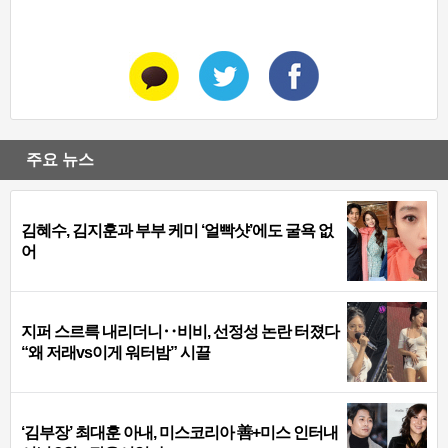
주요 뉴스
김혜수, 김지훈과 부부 케미 ‘얼빡샷’에도 굴욕 없
어
지퍼 스르륵 내리더니‥비비, 선정성 논란 터졌다
“왜 저래vs이게 워터밤” 시끌
‘김부장’ 최대훈 아내, 미스코리아 善+미스 인터내