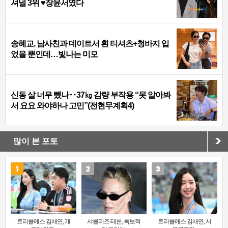
셔널 3위 ♥장윤서였다
송혜교, 남사친과 데이트서 흰 티셔츠+청바지 입
었을 뿐인데…빛나는 미모
신동 살 너무 뺐나‥37㎏ 감량 부작용 “못 알아봐
서 요요 와야하나 고민”(전현무계획4)
많이 본 포토
트리플에스 김채연, 개
샤를리즈 테론, 독보적
트리플에스 김채연, 서