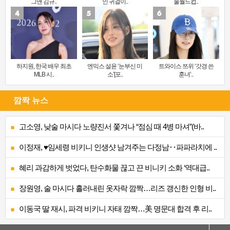
그맨 김규..
인 귀걸이..
울월드컵..
하지원, 한국 배우 최초
엔믹스 설윤 ‘눈부신 미
트와이스 쯔위 ‘갓경 쓴
MLB 시..
소’[포..
훈녀’..
깜짝 뉴스
고소영, 낮술 마시다 노량진서 쫓겨나 “점심 때 4병 마셔”(바..
이정재, ♥임세령 비키니 인생샷 남겨주는 다정남‥파파라치에 ..
혜리 과감하게 벗었다, 탄수화물 끊고 끈 비니키 소화 ‘역대급..
장원영, 술 마시다 흘러내린 옷자락 깜짝…리즈 갱신한 인형 비..
이동국 딸 재시, 파격 비키니 자태 깜짝…美 명문대 합격 후 리..