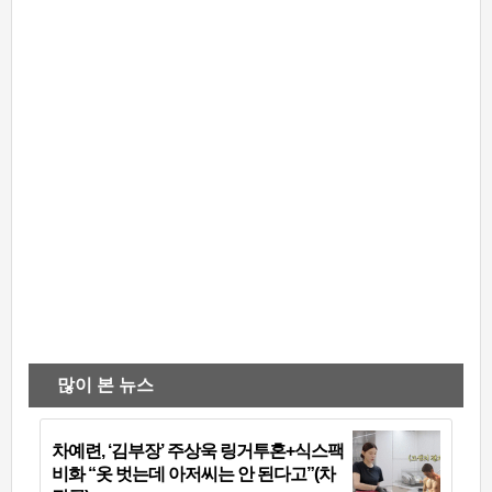
많이 본 뉴스
차예련, ‘김부장’ 주상욱 링거투혼+식스팩
비화 “옷 벗는데 아저씨는 안 된다고”(차