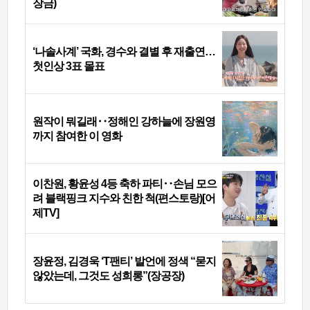
장금)
‘나솔사계’ 국화, 경수와 결별 후 재출연…
첫인상 3표 몰표
원작이 뭐길래‥정해인 강하늘에 장원영
까지 참여한 이 영화
이찬원, 황윤성 4등 축하 파티‥손님 모으
려 블랙핑크 지수와 친한 척(편스토랑)[어
제TV]
장윤정, 김경욱 ‘T팬티’ 발언에 정색 “묻지
않았는데, 그것도 성희롱”(장공장)