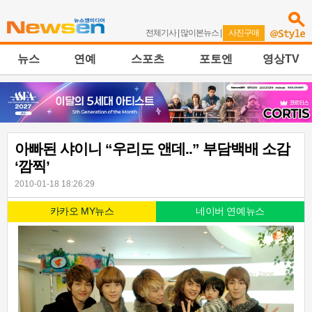
전체기사
|
많이본뉴스
|
사진구매
뉴스
연예
스포츠
포토엔
영상TV
아빠된 샤이니 “우리도 앤데..” 부담백배 소감
‘깜찍’
2010-01-18 18:26:29
카카오 MY뉴스
네이버 연예뉴스