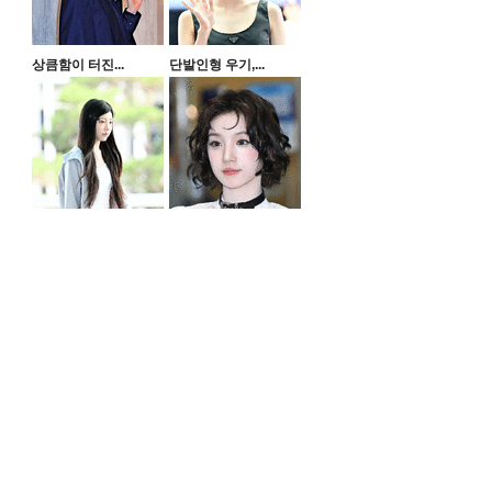
상큼함이 터진...
단발인형 우기,...
보
솔
줄