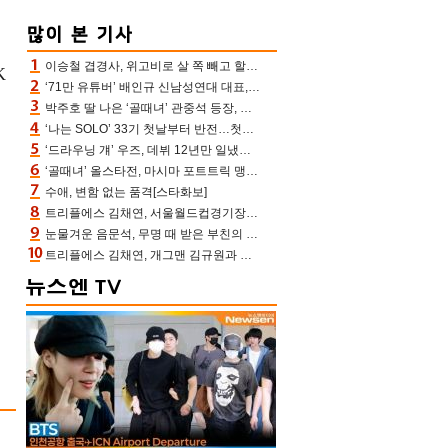
이승철 겹경사, 위고비로 살 쪽 빼고 할아버지 된다‥마음으로 낳은 딸 임신 자랑(유퀴즈)
K
‘71만 유튜버’ 배인규 신남성연대 대표, 오늘(5일) 숨진 채 발견…향년 36세
박주호 딸 나은 ‘골때녀’ 관중석 등장, 김민재 복제인간 보고 혼란 [결정적장면]
‘나는 SOLO’ 33기 첫날부터 반전…첫인상 0표 영호, 호감남 급부상
‘드라우닝 걔’ 우즈, 데뷔 12년만 일냈다…체조경기장 입성 확정
‘골때녀’ 올스타전, 마시마 포트트릭 맹추격전 5:4 골 잔치 ‘짜릿’ [어제TV]
수애, 변함 없는 품격[스타화보]
트리플에스 김채연, 서울월드컵경기장에 뜬 맨시티 여신 [포토엔HD]
눈물겨운 음문석, 무명 때 받은 부친의 전재산→폐암 父 세상 떠나기 전 여행(유퀴즈)[어제TV]
트리플에스 김채연, 개그맨 김규원과 함께 프리뷰쇼 진행 [포토엔HD]