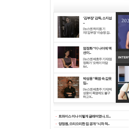
‘김부장’ 감독, 소지섭
...
[뉴스엔 하지원 기
자]'김부장' 이승영 감..
엄정화 “이 나이에 액
션이...
[뉴스엔 배효주 기자]엄
정화가 '오케이 마담
&#..
박성웅 “폭염 속 갑옷
입...
[뉴스엔 배효주 기자]박
성웅이 폭염에도 불구
하고 K..
-
트와이스 미나 이렇게 글래머였나, 드...
-
양정원, 으리으리한 집 공개 “시차 적...