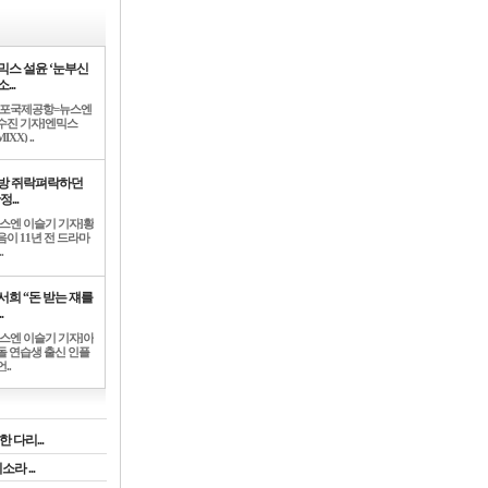
믹스 설윤 ‘눈부신
...
김포국제공항=뉴스엔
수진 기자]엔믹스
IXX) ..
방 쥐락펴락하던
정...
뉴스엔 이슬기 기자]황
음이 11년 전 드라마
.
서희 “돈 받는 쟤를
.
뉴스엔 이슬기 기자]아
돌 연습생 출신 인플
..
 다리...
라 ...