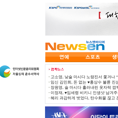
고소영, 낮술 마시다 노량진서 쫓겨나 “점
임신 김민희, 돈 없는 ♥홍상수 불륜 진심
장원영, 술 마시다 흘러내린 옷자락 
이정재, ♥임세령 비키니 인생샷 남겨주
혜리 과감하게 벗었다, 탄수화물 끊고 끈