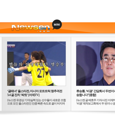
‘골때녀’ 올스타전, 마시마 포트트릭 맹추격전
류승룡, ‘비광’ 간담회서 두번이나
5:4 골 잔치 ‘짜릿’ [어제TV]
송합니다”[종합]
[뉴스엔 유경상 기자]실력 있는 선수들이 새로운 조합
[뉴스엔 글 배효주 기자/사진 이재
으로 모인 올스타전인 만큼 빠른 속도로 골이 터지며
'비광' 제작보고회에서 두 번이나 공식
...