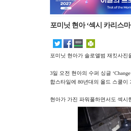
포미닛 현아 ‘섹시 카리스마
포미닛 현아가 솔로앨범 재킷사진을
3일 오전 현아의 수퍼 싱글 ‘Chan
합스타일에 80년대의 올드 스쿨이
현아가 가진 파워풀하면서도 섹시한