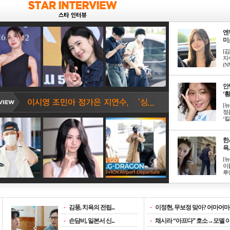
엔
미소
[
지
(NM
안
‘황
[
정
‘킬.
한
욕..
[
이
루언
-
김풍, 치욕의 전립...
-
이정현, 무보정 맞아? 어마어마한
-
손담비, 일본서 신...
-
채시라 “아프다” 호소→모델 이소