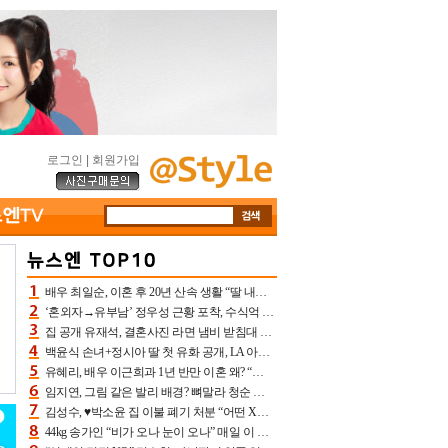
로그인
|
회원가입
배우 최일순, 이혼 후 20년 산속 생활 “딸 내가 버렸다고 원망‥맘 아파”(특종)[어제TV]
‘혼외자→유부남’ 정우성 근황 포착, 수식억 해킹 피해 후배 만났다 “존경하는”
집 공개 유재석, 결혼사진 라면 냄비 받침대 되고 분노‥가족사진도 피해(놀뭐)[어제TV]
백윤식 손녀+정시아 딸 첫 유화 공개, LA 아트쇼→서울국제조각페스타 작가다운 수준급 실력
유혜리, 배우 이근희과 1년 반만 이혼 왜? “식칼 꽂고 의자 던져” 충격 폭로(특종)[어제TV]
임지연, 그림 같은 발리 배경? 뼈말라 청순 비키니 핏에 상대 안 되네
김성수, ♥박소윤 집 이불 폐기 처분 “어떤 X이랑 썼을지 몰라” 질투(신랑수업2)[어제TV]
44kg 송가인 “비가 오나 눈이 오나” 매일 이 운동, 허벅지 근육량 상승+체지방 감소