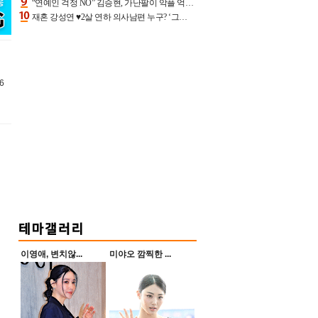
“연예인 걱정 NO” 김승현, 가난팔이 악플 억울할만‥아내+딸과 日 여행
재혼 강성연 ♥2살 연하 의사남편 누구? ‘그알’ 자문의에 훈남 비주얼 초엘리트 스펙 [종합]
6
힙
이영애, 변치않...
미야오 깜찍한 ...