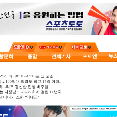
심 때 4병 마셔”(바로 그 고소...
…100억대 빌라도 팔고 14억 아파...
깜짝…리즈 갱신한 인형 비주얼
는 다정남‥파파라치에 걸린 11년차...
 비니키 소화 ‘역대급’