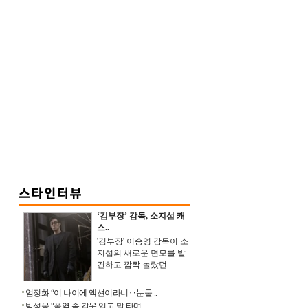
‘김부장’ 감독, 소지섭 캐
스..
'김부장' 이승영 감독이 소
지섭의 새로운 면모를 발
견하고 깜짝 놀랐던 ..
엄정화 “이 나이에 액션이라니‥눈물 ..
박성웅 “폭염 속 갑옷 입고 말 타며 ..