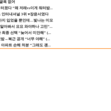
 굴욕 없어
졌다 “왜 저래vs이게 워터밤...
스 인터내셔널 3위 ♥장윤서였다
바지 입었을 뿐인데…빛나는 미모
 알아봐서 요요 와야하나 고민”...
종 선택 “늦어서 미안해” (...
→복근 공개 “너무 야해” (...
 아파트 손해 처분 “그래도 괜...