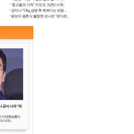
‘중소돌의 기적’ 키오프, 3년만 사옥..
강미나 “13kg 감량 후 예쁘다는 반응 ..
윤보미 결혼식 불참한 손나은 “판다로..
 공식 사과 “죄
하 기자]류승룡이
 사과...