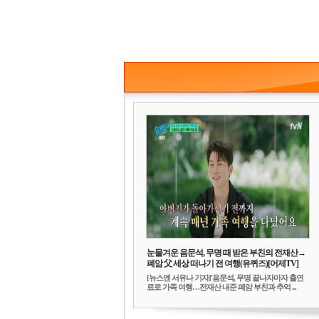
눈물겨운 음문석, 무명 때 받은 부친의 전재산→
폐암 父 세상 떠나기 전 여행(유퀴즈)[어제TV]
[뉴스엔 서유나 기자]'음문석, 무명 끝나자마자 출연
료로 가족 여행…전재산 내준 폐암 부친과 추억 ...