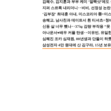
김혜수, 김지훈과 부부 케미 ‘얼빡샷’에도
지퍼 스르륵 내리더니‥비비, 선정성 논란 터
‘김부장’ 최대훈 아내, 미스코리아 善+미
송혜교, 남사친과 데이트서 흰 티셔츠+청
신동 살 너무 뺐나‥37㎏ 감량 부작용 “못
아나운서♥배우 커플 탄생‥이유빈, 유일한 최
심혜진 조카 심재원, 00년생과 단둘이 하룻밤
삼성전자 4만 원대에 산 김구라, 15년 보유