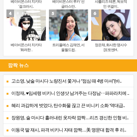
베이비몬스터 치키타
베이비몬스터 루카 ‘선
샤를리즈 테론, 독보적
‘걸크러시..
글라스만..
인 귀걸이..
베이비몬스터 치키타
트리플에스 김채연, 서
정은채, 화사한 명사수
‘화려한 ..
울월드컵..
[포토엔H..
깜짝 뉴스
고소영, 낮술 마시다 노량진서 쫓겨나 “점심 때 4병 마셔”(바..
이정재, ♥임세령 비키니 인생샷 남겨주는 다정남‥파파라치에 ..
혜리 과감하게 벗었다, 탄수화물 끊고 끈 비니키 소화 ‘역대급..
장원영, 술 마시다 흘러내린 옷자락 깜짝…리즈 갱신한 인형 비..
이동국 딸 재시, 파격 비키니 자태 깜짝…美 명문대 합격 후 리..