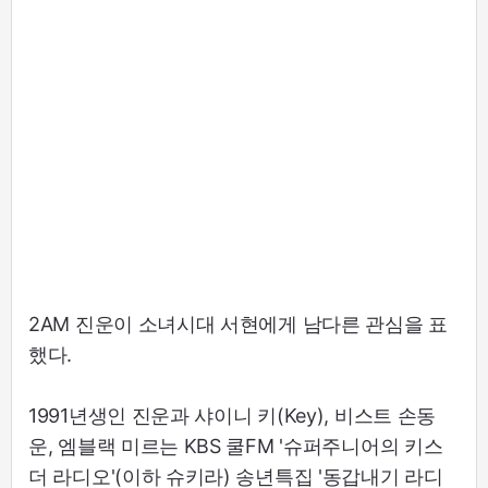
2AM 진운이 소녀시대 서현에게 남다른 관심을 표
했다.
1991년생인 진운과 샤이니 키(Key), 비스트 손동
운, 엠블랙 미르는 KBS 쿨FM '슈퍼주니어의 키스
더 라디오'(이하 슈키라) 송년특집 '동갑내기 라디