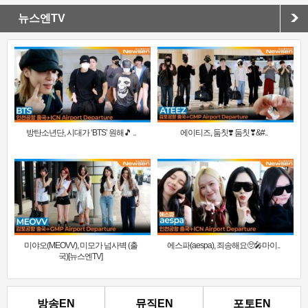
뉴스엔TV
방탄소년단, 시대가 ‘BTS’ 원해🎵 ..
에이티즈, 둠칫❣️ 둠칫❣&#..
미야오(MEOVV), 미모가 넘사벽 (출
에스파(aespa), 죄송해요🥺🎤마이..
국)[뉴스엔TV]
방송EN
뮤직EN
포토EN