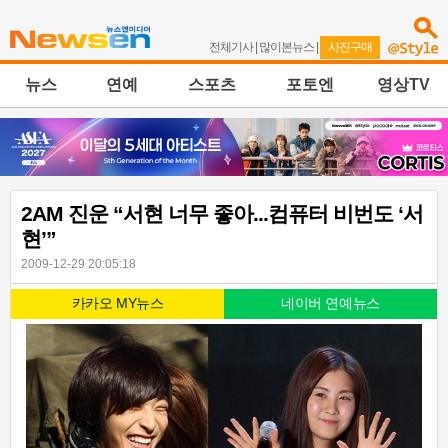
전체기사
|
많이본뉴스
|
사진구매
뉴스
연예
스포츠
포토엔
영상TV
2AM 진운 “서현 너무 좋아...컴퓨터 비번도 ‘서
현’”
2009-12-29 20:05:18
카카오 MY뉴스
네이버 연예뉴스