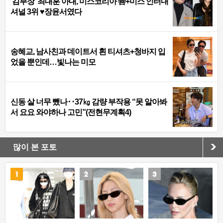
‘김부장’ 최대훈 아내, 미스코리아 善+미스 인터내
셔널 3위 ♥장윤서였다
송혜교, 남사친과 데이트서 흰 티셔츠+청바지 입
었을 뿐인데…빛나는 미모
신동 살 너무 뺐나‥37㎏ 감량 부작용 “못 알아봐
서 요요 와야하나 고민”(전현무계획4)
많이 본 포토