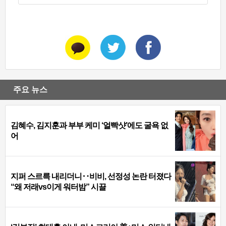
주요 뉴스
김혜수, 김지훈과 부부 케미 ‘얼빡샷’에도 굴욕 없
어
지퍼 스르륵 내리더니‥비비, 선정성 논란 터졌다
“왜 저래vs이게 워터밤” 시끌