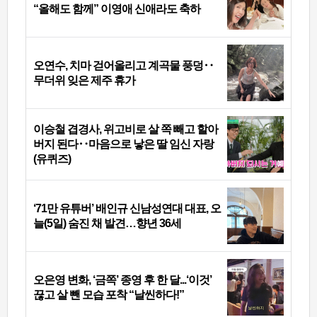
“올해도 함께” 이영애 신애라도 축하
오연수, 치마 걷어올리고 계곡물 풍덩‥
무더위 잊은 제주 휴가
이승철 겹경사, 위고비로 살 쪽 빼고 할아
버지 된다‥마음으로 낳은 딸 임신 자랑
(유퀴즈)
‘71만 유튜버’ 배인규 신남성연대 대표, 오
늘(5일) 숨진 채 발견…향년 36세
오은영 변화, ‘금쪽’ 종영 후 한 달...‘이것’
끊고 살 뺀 모습 포착 “날씬하다!”