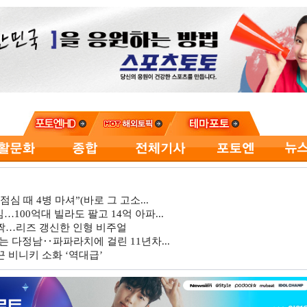
심 때 4병 마셔”(바로 그 고소...
…100억대 빌라도 팔고 14억 아파...
깜짝…리즈 갱신한 인형 비주얼
는 다정남‥파파라치에 걸린 11년차...
 비니키 소화 ‘역대급’