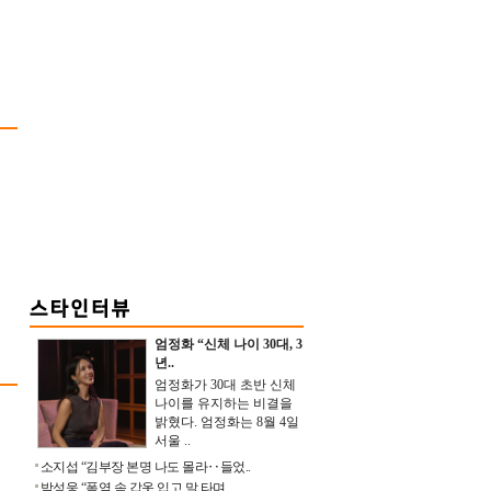
엄정화 “신체 나이 30대, 3
년..
엄정화가 30대 초반 신체
나이를 유지하는 비결을
밝혔다. 엄정화는 8월 4일
서울 ..
소지섭 “김부장 본명 나도 몰라‥들었..
박성웅 “폭염 속 갑옷 입고 말 타며 ..