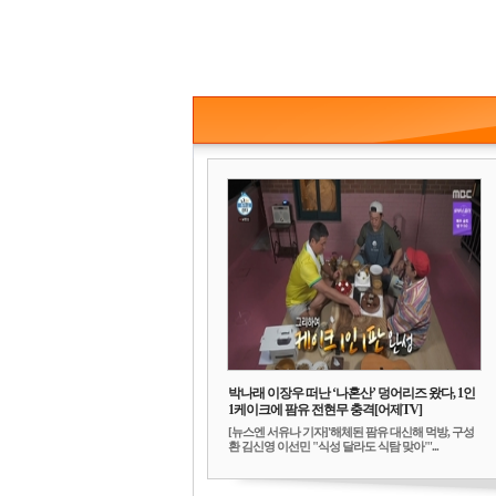
박나래 이장우 떠난 ‘나혼산’ 덩어리즈 왔다, 1인
1케이크에 팜유 전현무 충격[어제TV]
[뉴스엔 서유나 기자]'해체된 팜유 대신해 먹방, 구성
환 김신영 이선민 "식성 달라도 식탐 맞아"'...