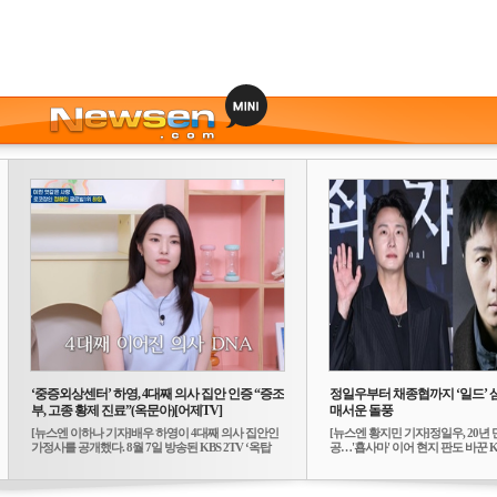
‘중증외상센터’ 하영, 4대째 의사 집안 인증 “증조
정일우부터 채종협까지 ‘일드’ 
부, 고종 황제 진료”(옥문아)[어제TV]
매서운 돌풍
[뉴스엔 이하나 기자]배우 하영이 4대째 의사 집안인
[뉴스엔 황지민 기자]정일우, 20년 
가정사를 공개했다. 8월 7일 방송된 KBS 2TV ‘옥탑
공…'횹사마' 이어 현지 판도 바꾼 K-
방...