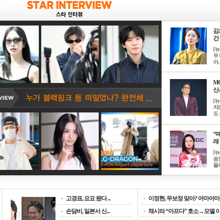
김
간 
[
우 
아, .
M
산서
[
자
도 
“매
래 
[
송
들이
-
고경표, 요요 왔다 ...
-
이정현, 무보정 맞아? 어마어마한
-
손담비, 일본서 신...
-
채시라 “아프다” 호소→모델 이소