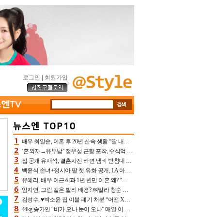
로그인
|
회원가입
배우 최일순, 이혼 후 20년 산속 생활 “딸 내가 버렸다고 원망‥맘 아파”(특종)[어제TV]
‘혼외자→유부남’ 정우성 근황 포착, 수식억 해킹 피해 후배 만났다 “존경하는”
집 공개 유재석, 결혼사진 라면 냄비 받침대 되고 분노‥가족사진도 피해(놀뭐)[어제TV]
백윤식 손녀+정시아 딸 첫 유화 공개, LA 아트쇼→서울국제조각페스타 작가다운 수준급 실력
유혜리, 배우 이근희과 1년 반만 이혼 왜? “식칼 꽂고 의자 던져” 충격 폭로(특종)[어제TV]
임지연, 그림 같은 발리 배경? 뼈말라 청순 비키니 핏에 상대 안 되네
김성수, ♥박소윤 집 이불 폐기 처분 “어떤 X이랑 썼을지 몰라” 질투(신랑수업2)[어제TV]
44kg 송가인 “비가 오나 눈이 오나” 매일 이 운동, 허벅지 근육량 상승+체지방 감소