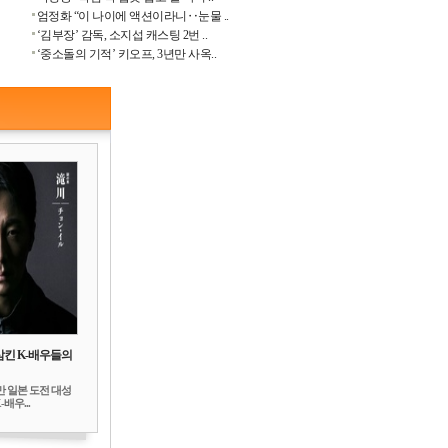
엄정화 “이 나이에 액션이라니‥눈물 ..
‘김부장’ 감독, 소지섭 캐스팅 2번 ..
‘중소돌의 기적’ 키오프, 3년만 사옥..
삼킨 K-배우들의
만 일본 도전 대성
배우...