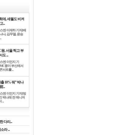
희애, 세월도 비켜
고...
뉴스엔 이재하 기자]배
나나, 김무열, 윤승
.
C몽, 서울 찍고 부
도 ...
뉴스엔 이민지 기
]MC몽이 부산에서
콘서트를 ..
출 10% 줘” 박나
前...
뉴스엔 이민지 기자]방
인 박나래 전 매니저
 ..
 다리...
라 ...