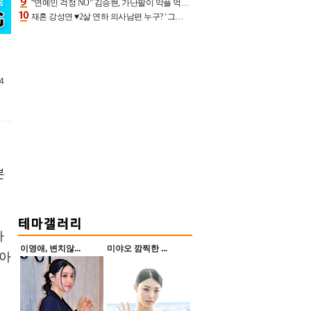
“연예인 걱정 NO” 김승현, 가난팔이 악플 억울할만‥아내+딸과 日 여행
재혼 강성연 ♥2살 연하 의사남편 누구? ‘그알’ 자문의에 훈남 비주얼 초엘리트 스펙 [종합]
4
본
아
이영애, 변치않...
미야오 깜찍한 ...
 아