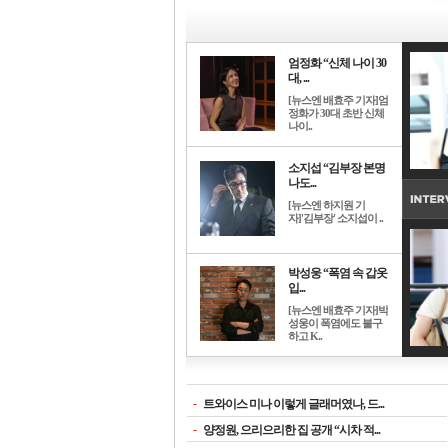
엄정화 “신체 나이 30
대, ...
[뉴스엔 배효주 기자]엄
정화가 30대 초반 신체
나이..
소지섭 “김부장 본명
나도...
[뉴스엔 하지원 기
자]'김부장' 소지섭이 ..
박성웅 “폭염 속 갑옷
입...
[뉴스엔 배효주 기자]박
성웅이 폭염에도 불구
하고 K..
-
트와이스 미나 이렇게 글래머였나, 드...
-
양정원, 으리으리한 집 공개 “시차 적...