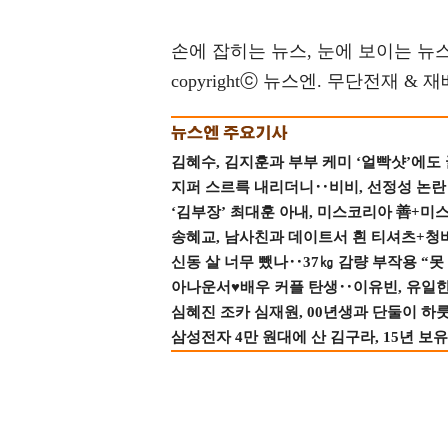
손에 잡히는 뉴스, 눈에 보이는 뉴스(ww
copyrightⓒ 뉴스엔. 무단전재 & 
김혜수, 김지훈과 부부 케미 ‘얼빡샷’에도
지퍼 스르륵 내리더니‥비비, 선정성 논란 터
‘김부장’ 최대훈 아내, 미스코리아 善+미
송혜교, 남사친과 데이트서 흰 티셔츠+청
신동 살 너무 뺐나‥37㎏ 감량 부작용 “못
아나운서♥배우 커플 탄생‥이유빈, 유일한 최
심혜진 조카 심재원, 00년생과 단둘이 하룻밤
삼성전자 4만 원대에 산 김구라, 15년 보유