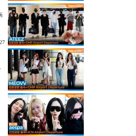
독
27
당