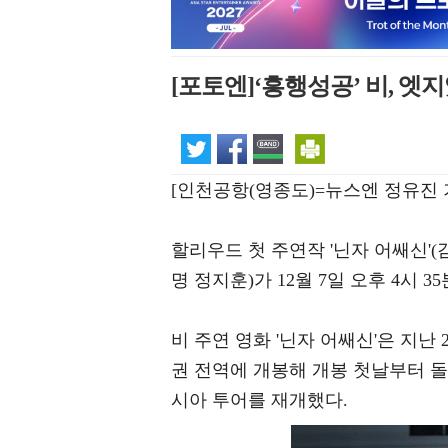
[포토엔]‘흥행성공’ 비, 엣
[인천공항(영종도)=뉴스엔 정유진 
할리우드 첫 주연작 '닌자 어쌔신'(
명 정지훈)가 12월 7일 오후 4시
비 주연 영화 '닌자 어쌔신'은 지난 
권 전역에 개봉해 개봉 첫날부터 돌
시아 투어를 재개했다.