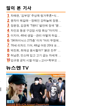
차예련, ‘김부장’ 주상욱 링거투혼+식스팩 비화 “옷 벗는데 아저씨는 안 된다고”(차장금)
원작이 뭐길래‥정해인 강하늘에 장원영까지 참여한 이 영화
장윤정, 김경욱 ‘T팬티’ 발언에 정색 “묻지 않았는데, 그것도 성희롱”(장공장)
차인표 동생 구강암 사망 회상 “마지막 순간 동생 손 잡아준 신애라, 두고두고 고마워” (신애라이프)
이지아, 48세 생일‥관리 어떻게 하길래 놀라운 동안 미모
‘SK하이닉스 275층’ 미자 “머리 뚜껑에서 사, 주식만 안 해도 돈 버는 것”
76세 리차드 기어, 48살 어린 20대 女배우와 로맨스‥허리 감싼 손 포착[할리우드비하인드]
박진희, 최재성 용서할까? ‘붉은 진주’ 오늘(7일) 결말 나온다
허남준, 민소매 입고 고기 굽는 차세계 실존…영케이도 감탄한 팔근육(공케이)
김규원 공익 시절 미담→교사+학부모 추가 미담 속출 “휠체어 탄 아이와 산책도”[종합]
막
레