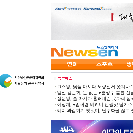
고소영, 낮술 마시다 노량진서 쫓겨나 “점
임신 김민희, 돈 없는 ♥홍상수 불륜 진심
장원영, 술 마시다 흘러내린 옷자락 
이정재, ♥임세령 비키니 인생샷 남겨주
혜리 과감하게 벗었다, 탄수화물 끊고 끈