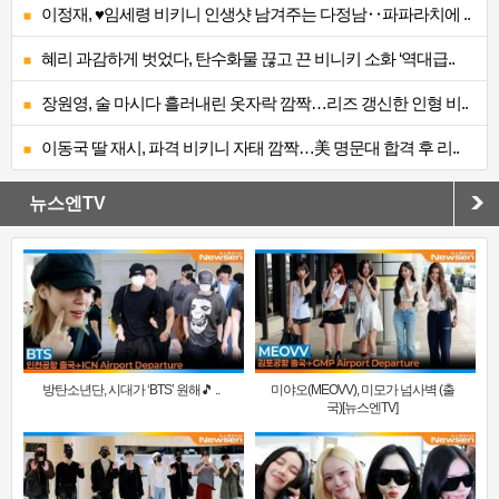
이정재, ♥임세령 비키니 인생샷 남겨주는 다정남‥파파라치에 ..
혜리 과감하게 벗었다, 탄수화물 끊고 끈 비니키 소화 ‘역대급..
장원영, 술 마시다 흘러내린 옷자락 깜짝…리즈 갱신한 인형 비..
이동국 딸 재시, 파격 비키니 자태 깜짝…美 명문대 합격 후 리..
뉴스엔TV
방탄소년단, 시대가 ‘BTS’ 원해🎵 ..
미야오(MEOVV), 미모가 넘사벽 (출
국)[뉴스엔TV]