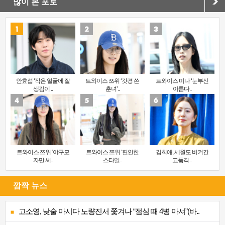
많이 본 포토
안효섭 ‘작은 얼굴에 잘
트와이스 쯔위 ‘갓경 쓴
트와이스 미나 ‘눈부신
생김이 ..
훈녀’..
아름다..
트와이스 쯔위 ‘야구모
트와이스 쯔위 ‘편안한
김희애, 세월도 비켜간
자만 써..
스타일..
고품격 ..
깜짝 뉴스
고소영, 낮술 마시다 노량진서 쫓겨나 “점심 때 4병 마셔”(바..