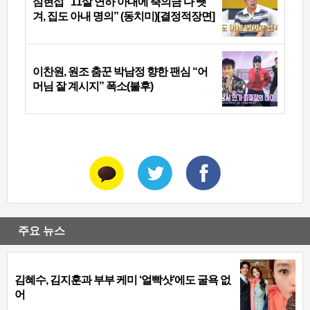
심현섭 “11살 연하 아내에 축의금 다 뺏
겨, 집도 아내 명의” (동치미)[결정적장면]
이찬원, 원조 춤꾼 박남정 향한 팬심 “어
머님 잘 계시지” 폭소(불후)
주요 뉴스
김혜수, 김지훈과 부부 케미 ‘얼빡샷’에도 굴욕 없
어