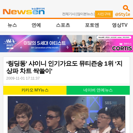
전체기사
|
많이본뉴스
|
사진구매
뉴스
연예
스포츠
포토엔
영상TV
‘링딩동’ 샤이니 인기가요도 뮤티즌송 1위 ‘지
상파 차트 싹쓸이’
2009-11-01 17:11:37
카카오 MY뉴스
네이버 연예뉴스