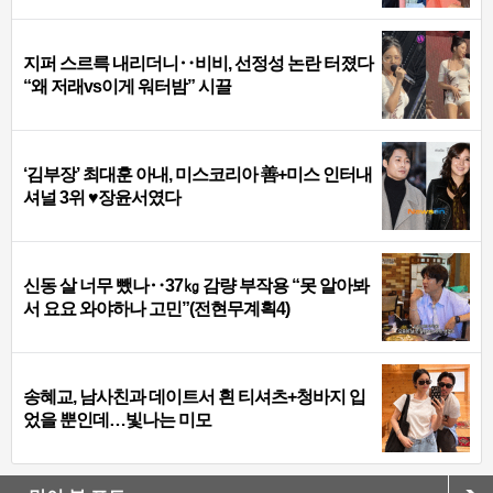
지퍼 스르륵 내리더니‥비비, 선정성 논란 터졌다
“왜 저래vs이게 워터밤” 시끌
‘김부장’ 최대훈 아내, 미스코리아 善+미스 인터내
셔널 3위 ♥장윤서였다
신동 살 너무 뺐나‥37㎏ 감량 부작용 “못 알아봐
서 요요 와야하나 고민”(전현무계획4)
송혜교, 남사친과 데이트서 흰 티셔츠+청바지 입
었을 뿐인데…빛나는 미모