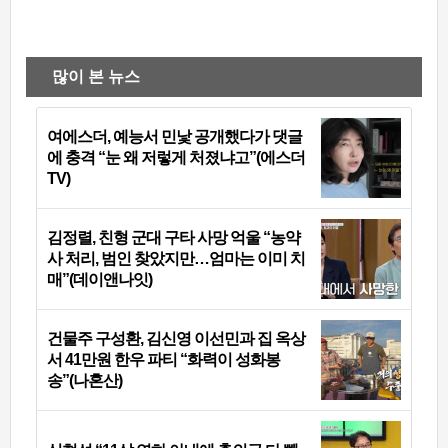
많이 본 뉴스
여에스더, 예능서 민낯 공개했다가 댓글
에 충격 “눈 왜 저렇게 처졌냐고”(에스더
TV)
김정렬, 친형 군대 구타 사망 억울 “농약
사 처리, 범인 찾았지만…엄마는 이미 치
매”(데이앤나잇)
건물주 구성환, 김신영 이선민과 집 옥상
서 41만원 한우 파티 “화력이 성화봉
송”(나혼산)