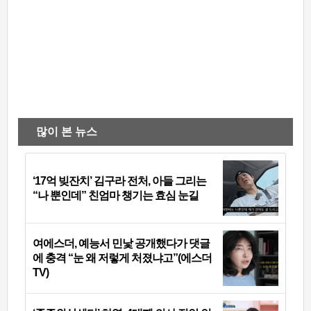
많이 본 뉴스
‘17억 빚잔치’ 김구라 전처, 아들 그리는
“나 뿐인데” 친엄마 챙기는 효심 눈길
여에스더, 예능서 민낯 공개했다가 댓글
에 충격 “눈 왜 저렇게 처졌냐고”(에스더
TV)