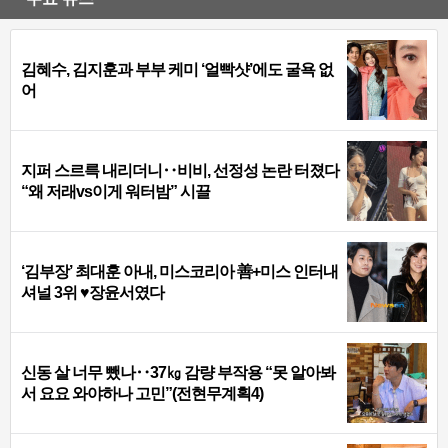
김혜수, 김지훈과 부부 케미 ‘얼빡샷’에도 굴욕 없
어
지퍼 스르륵 내리더니‥비비, 선정성 논란 터졌다
“왜 저래vs이게 워터밤” 시끌
‘김부장’ 최대훈 아내, 미스코리아 善+미스 인터내
셔널 3위 ♥장윤서였다
신동 살 너무 뺐나‥37㎏ 감량 부작용 “못 알아봐
서 요요 와야하나 고민”(전현무계획4)