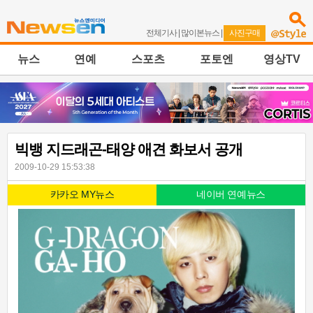
전체기사
|
많이본뉴스
|
사진구매
뉴스
연예
스포츠
포토엔
영상TV
빅뱅 지드래곤-태양 애견 화보서 공개
2009-10-29 15:53:38
카카오 MY뉴스
네이버 연예뉴스