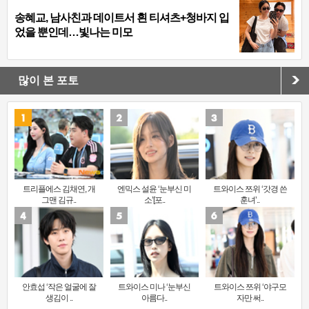
송혜교, 남사친과 데이트서 흰 티셔츠+청바지 입
었을 뿐인데…빛나는 미모
많이 본 포토
트리플에스 김채연, 개
엔믹스 설윤 ‘눈부신 미
트와이스 쯔위 ‘갓경 쓴
그맨 김규..
소’[포..
훈녀’..
안효섭 ‘작은 얼굴에 잘
트와이스 미나 ‘눈부신
트와이스 쯔위 ‘야구모
생김이 ..
아름다..
자만 써..