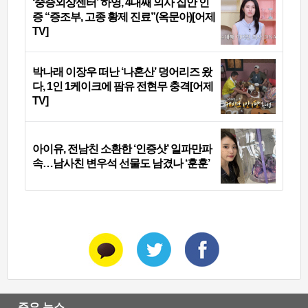
‘중증외상센터’ 하영, 4대째 의사 집안 인
증 “증조부, 고종 황제 진료”(옥문아)[어제
TV]
박나래 이장우 떠난 ‘나혼산’ 덩어리즈 왔
다, 1인 1케이크에 팜유 전현무 충격[어제
TV]
아이유, 전남친 소환한 ‘인증샷’ 일파만파
속…남사친 변우석 선물도 남겼나 ‘훈훈’
주요 뉴스