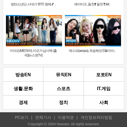
방탄소년단, 시대가 ‘BTS’ 원해🎵 ..
에이티즈, 둠칫❣️ 둠칫❣&#..
미야오(MEOVV), 미모가 넘사벽 (출
에스파(aespa), 죄송해요🥺🎤마이..
국)[뉴스엔TV]
방송EN
뮤직EN
포토EN
생활.문화
스포츠
IT.게임
경제
정치
사회
PC보기
|
전체기사
|
이용약관
|
개인정보처리방침
Copyright ⓒ 2004 Newsen. All rights reserved.