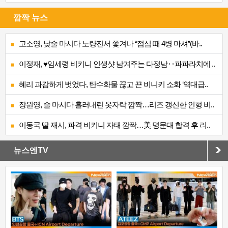
깜짝 뉴스
고소영, 낮술 마시다 노량진서 쫓겨나 “점심 때 4병 마셔”(바..
이정재, ♥임세령 비키니 인생샷 남겨주는 다정남‥파파라치에 ..
혜리 과감하게 벗었다, 탄수화물 끊고 끈 비니키 소화 ‘역대급..
장원영, 술 마시다 흘러내린 옷자락 깜짝…리즈 갱신한 인형 비..
이동국 딸 재시, 파격 비키니 자태 깜짝…美 명문대 합격 후 리..
뉴스엔TV