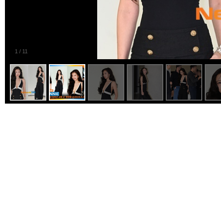
1
/
11