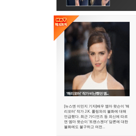
‘해리포터’ 작가 비난했던 엠...
[뉴스엔 이민지 기자]배우 엠마 왓슨이 '해
리포터' 작가 J.K. 롤링와의 불화에 대해
언급했다. 최근 가디언즈 등 외신에 따르
면 엠마 왓슨이 '트랜스젠더' 담론에 대한
불화에도 불구하고 여전...