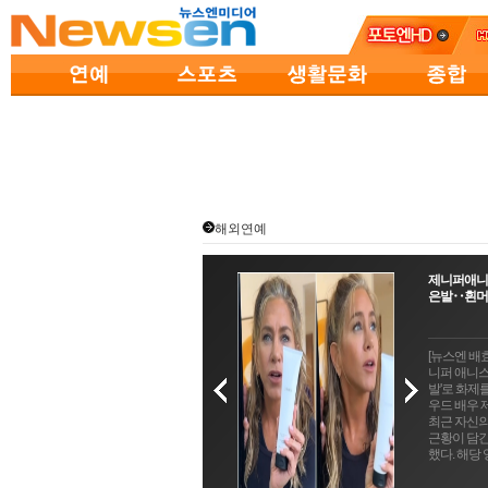
해외연예
제니퍼애니
은발‥흰머
[뉴스엔 배
니퍼 애니스
발'로 화제
우드 배우
최근 자신
근황이 담긴
했다. 해당 영