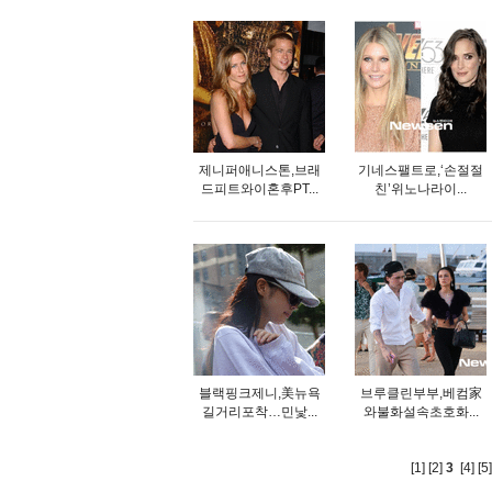
제니퍼애니스톤,브래
기네스팰트로,‘손절절
드피트와이혼후PT...
친’위노나라이...
블랙핑크제니,美뉴욕
브루클린부부,베컴家
길거리포착…민낯...
와불화설속초호화...
[1]
[2]
3
[4]
[5]